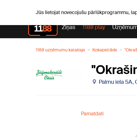
Lai
P, 10.08.2026.
+13
°C
Audris, Brencis, Inuta
Jūs lietojat novecojušu pārlūkprogrammu, la
Ziņas
1188 play
Uzņēmum
1188 uzņēmumu katalogs
Kokapstrāde
"Okraš
"Okraši
Palmu iela 5A, 
Pamatdati