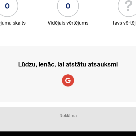
?
0
0
ējumu skaits
Vidējais vērtējums
Tavs vērtē
Lūdzu, ienāc, lai atstātu atsauksmi
Reklāma