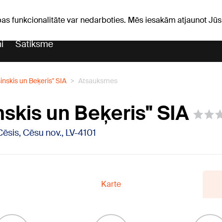
ka ziņas
Horoskopi
pas funkcionalitāte var nedarboties. Mēs iesakām atjaunot J
i
Satiksme
inskis un Beķeris" SIA
Atsauksmes
nskis un Beķeris" SIA
Cēsis, Cēsu nov., LV-4101
Karte