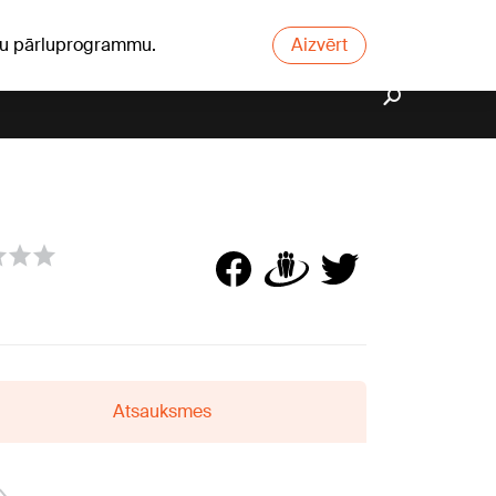
ūsu pārluprogrammu.
Aizvērt
Atsauksmes