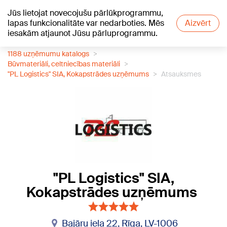
Jūs lietojat novecojušu pārlūkprogrammu,
+20
°C
lapas funkcionalitāte var nedarboties. Mēs
Aizvērt
iesakām atjaunot Jūsu pārluprogrammu.
1188 uzņēmumu katalogs
Būvmateriāli, celtniecības materiāli
"PL Logistics" SIA, Kokapstrādes uzņēmums
Atsauksmes
"PL Logistics" SIA,
Kokapstrādes uzņēmums
Bajāru iela 22, Rīga, LV-1006