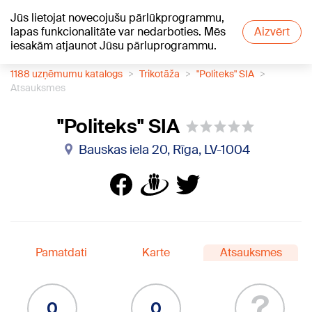
Jūs lietojat novecojušu pārlūkprogrammu,
+17
°C
lapas funkcionalitāte var nedarboties. Mēs
Aizvērt
iesakām atjaunot Jūsu pārluprogrammu.
1188 uzņēmumu katalogs
Trikotāža
"Politeks" SIA
Atsauksmes
"Politeks" SIA
Bauskas iela 20, Rīga, LV-1004
Pamatdati
Karte
Atsauksmes
?
0
0