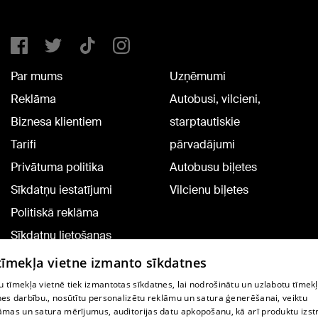
Par mums
Uzņēmumi
Reklāma
Autobusi, vilcieni,
Biznesa klientiem
starptautiskie
Tarifi
pārvadājumi
Privātuma politika
Autobusu biļetes
Sīkdatņu iestatījumi
Vilcienu biļetes
Politiskā reklāma
Sīkdatņu lietošanas
noteikumi
 tīmekļa vietne izmanto sīkdatnes
Komentāru pievienošana
 tīmekļa vietnē tiek izmantotas sīkdatnes, lai nodrošinātu un uzlabotu tīmek
nes darbību., nosūtītu personalizētu reklāmu un satura ģenerēšanai, veiktu
āmas un satura mērījumus, auditorijas datu apkopošanu, kā arī produktu izst
TV programma