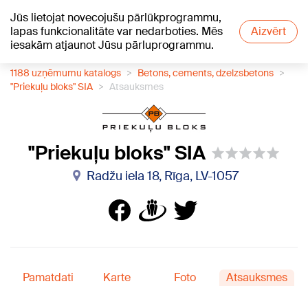
Jūs lietojat novecojušu pārlūkprogrammu,
+24
°C
lapas funkcionalitāte var nedarboties. Mēs
Aizvērt
iesakām atjaunot Jūsu pārluprogrammu.
1188 uzņēmumu katalogs
Betons, cements, dzelzsbetons
"Priekuļu bloks" SIA
Atsauksmes
"Priekuļu bloks" SIA
Radžu iela 18, Rīga, LV-1057
Pamatdati
Karte
Foto
Atsauksmes