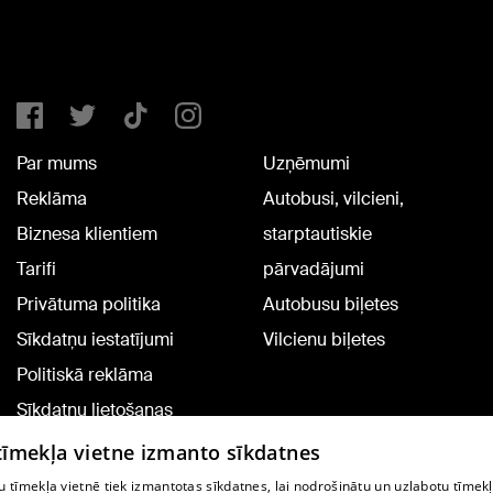
Par mums
Uzņēmumi
Reklāma
Autobusi, vilcieni,
Biznesa klientiem
starptautiskie
Tarifi
pārvadājumi
Privātuma politika
Autobusu biļetes
Sīkdatņu iestatījumi
Vilcienu biļetes
Politiskā reklāma
Sīkdatņu lietošanas
noteikumi
 tīmekļa vietne izmanto sīkdatnes
Komentāru pievienošana
 tīmekļa vietnē tiek izmantotas sīkdatnes, lai nodrošinātu un uzlabotu tīmek