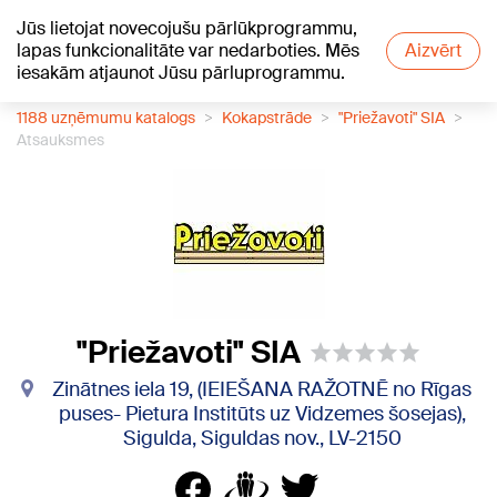
Jūs lietojat novecojušu pārlūkprogrammu,
+18
°C
lapas funkcionalitāte var nedarboties. Mēs
Aizvērt
iesakām atjaunot Jūsu pārluprogrammu.
1188 uzņēmumu katalogs
Kokapstrāde
"Priežavoti" SIA
Atsauksmes
"Priežavoti" SIA
Zinātnes iela 19, (IEIEŠANA RAŽOTNĒ no Rīgas
puses- Pietura Institūts uz Vidzemes šosejas),
Sigulda, Siguldas nov., LV-2150