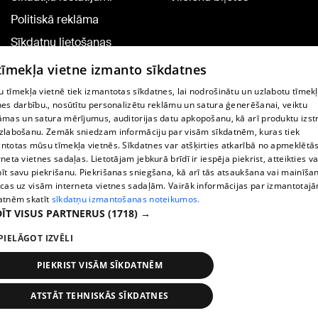
Politiskā reklāma
Sīkdatņu lietošanas
noteikumi
 tīmekļa vietne izmanto sīkdatnes
Komentāru pievienošana
 tīmekļa vietnē tiek izmantotas sīkdatnes, lai nodrošinātu un uzlabotu tīmek
nes darbību., nosūtītu personalizētu reklāmu un satura ģenerēšanai, veiktu
āmas un satura mērījumus, auditorijas datu apkopošanu, kā arī produktu izst
TV programma
zlabošanu. Zemāk sniedzam informāciju par visām sīkdatnēm, kuras tiek
Līguma noteikumi
ntotas mūsu tīmekļa vietnēs. Sīkdatnes var atšķirties atkarībā no apmeklētā
rneta vietnes sadaļas. Lietotājam jebkurā brīdī ir iespēja piekrist, atteikties va
360 Ziņu kontakti
īt savu piekrišanu. Piekrišanas sniegšana, kā arī tās atsaukšana vai mainīša
ecas uz visām interneta vietnes sadaļām. Vairāk informācijas par izmantotaj
Helio Media
atnēm skatīt
sīkdatņu izmantošanas noteikumos.
ĪT VISUS PARTNERUS
(1718) →
Portāla palīdzības dienests: e-pasts -
info@1188.lv
PIELĀGOT IZVĒLI
Copyright © 2004-2026 SIA HELIO MEDIA.
All rights reserved.
PIEKRIST VISĀM SĪKDATNĒM
ATSTĀT TEHNISKĀS SĪKDATNES
Ziņas
Meklēt
1188 play
Satiksme
Vairāk