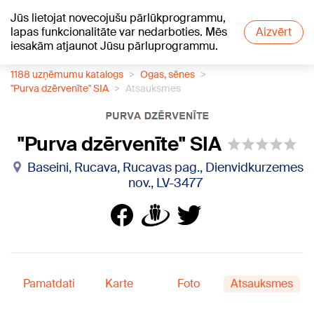
Jūs lietojat novecojušu pārlūkprogrammu,
+20
°C
lapas funkcionalitāte var nedarboties. Mēs
Aizvērt
iesakām atjaunot Jūsu pārluprogrammu.
1188 uzņēmumu katalogs
Ogas, sēnes
"Purva dzērvenīte" SIA
Atsauksmes
"Purva dzērvenīte" SIA
Baseini, Rucava, Rucavas pag., Dienvidkurzemes
nov., LV-3477
Pamatdati
Karte
Foto
Atsauksmes