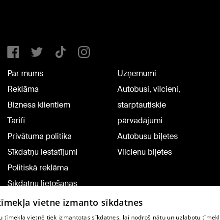
Par mums
Uzņēmumi
Reklāma
Autobusi, vilcieni,
Biznesa klientiem
starptautiskie
Tarifi
pārvadājumi
Privātuma politika
Autobusu biļetes
Sīkdatņu iestatījumi
Vilcienu biļetes
Politiskā reklāma
Sīkdatņu lietošanas
noteikumi
 tīmekļa vietne izmanto sīkdatnes
Komentāru pievienošana
 tīmekļa vietnē tiek izmantotas sīkdatnes, lai nodrošinātu un uzlabotu tīmek