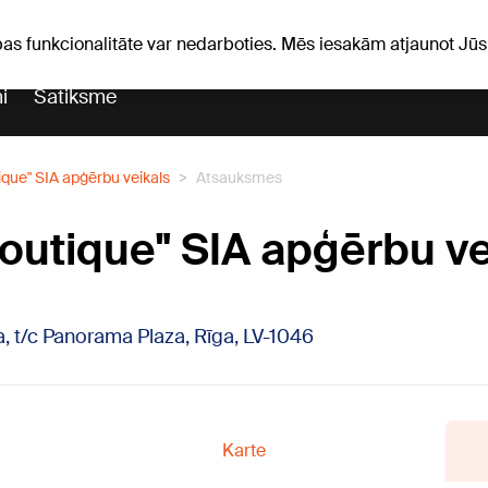
Laika ziņas
Horoskopi
avs
pas funkcionalitāte var nedarboties. Mēs iesakām atjaunot J
i
Satiksme
ique" SIA apģērbu veikals
Atsauksmes
Boutique" SIA apģērbu ve
7a, t/c Panorama Plaza, Rīga, LV-1046
Karte