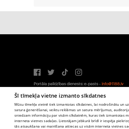
Portāla palīdzības dienests: e-pasts -
info@1188.lv
Copyright © 2004-2026 SIA HELIO MEDIA.
Šī tīmekļa vietne izmanto sīkdatnes
All rights reserved.
Mūsu tīmekļa vietnē tiek izmantotas sīkdatnes, lai nodrošinātu un u
satura ģenerēšanai, veiktu reklāmas un satura mērījumus, auditorij
sniedzam informāciju par visām sīkdatnēm, kuras tiek izmantotas mū
interneta vietnes sadaļas. Lietotājam jebkurā brīdī ir iespēja piekrist
tās atsaukšana vai mainīšana attiecas uz visām interneta vietnes s