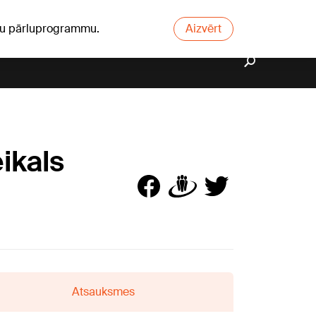
ūsu pārluprogrammu.
Aizvērt
ikals
Atsauksmes