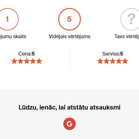
?
1
5
ējumu skaits
Vidējais vērtējums
Tavs vērtē
Cena:
5
Serviss:
5
Lūdzu, ienāc, lai atstātu atsauksmi