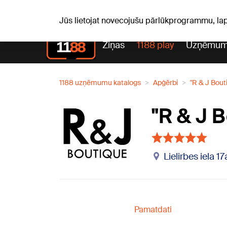
S, 08.08.2026.
+20
°C
Mudīte, Vladislava, Vladisl
Jūs lietojat novecojušu pārlūkprogrammu, la
Ziņas
1188 play
Uzņēmum
1188 uzņēmumu katalogs
Apģērbi
"R & J Bout
"R & J 
Lielirbes iela 1
Pamatdati