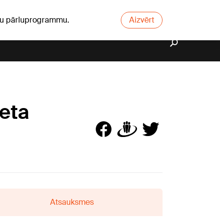
ūsu pārluprogrammu.
Aizvērt
eta
Atsauksmes