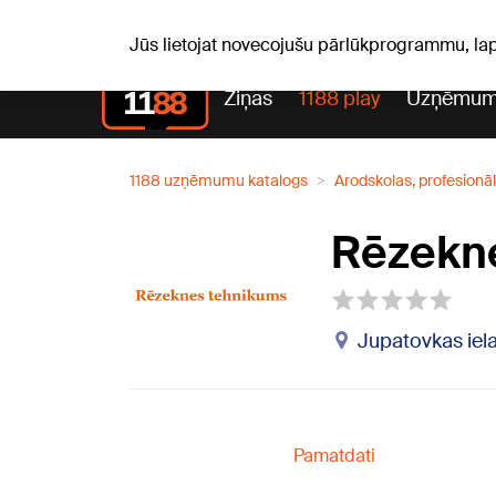
Pk, 07.08.2026.
+20
°C
Alfrēds, Fredis, Madars
Jūs lietojat novecojušu pārlūkprogrammu, la
Ziņas
1188 play
Uzņēmum
1188 uzņēmumu katalogs
Arodskolas, profesionālā
Rēzekne
Jupatovkas iela
Pamatdati