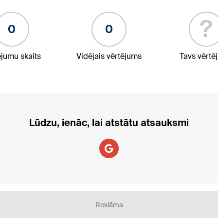
?
0
0
ējumu skaits
Vidējais vērtējums
Tavs vērtē
Lūdzu, ienāc, lai atstātu atsauksmi
Reklāma