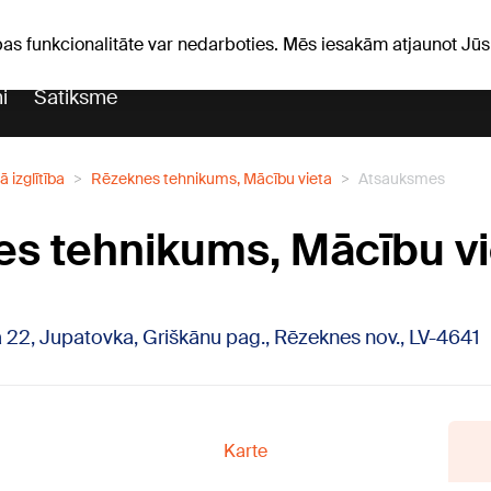
Laika ziņas
Horoskopi
pas funkcionalitāte var nedarboties. Mēs iesakām atjaunot J
i
Satiksme
 izglītība
Rēzeknes tehnikums, Mācību vieta
Atsauksmes
s tehnikums, Mācību vi
 22, Jupatovka, Griškānu pag., Rēzeknes nov., LV-4641
Karte