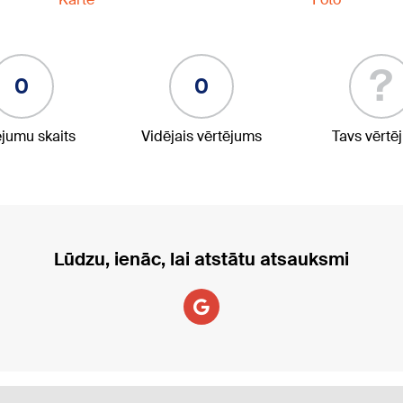
?
0
0
ējumu skaits
Vidējais vērtējums
Tavs vērtē
Lūdzu, ienāc, lai atstātu atsauksmi