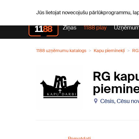
S, 08.08.2026.
+20
°C
Mudīte, Vladislava, Vladisl
Jūs lietojat novecojušu pārlūkprogrammu, la
Ziņas
1188 play
Uzņēmum
1188 uzņēmumu katalogs
Kapu pieminekļi
RG 
RG kapu
piemine
Cēsis, Cēsu nov
Pamatdati