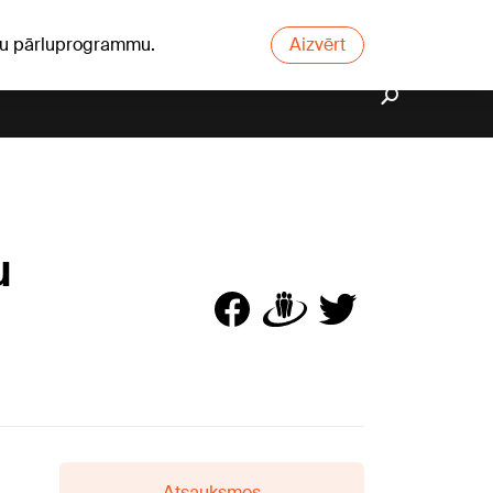
ūsu pārluprogrammu.
Aizvērt
u
Atsauksmes