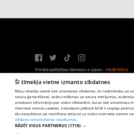
Portāla palīdzības dienests: e-pasts -
info@1188.lv
Copyright © 2004-2026 SIA HELIO MEDIA.
Šī tīmekļa vietne izmanto sīkdatnes
All rights reserved.
Mūsu tīmekļa vietnē tiek izmantotas sīkdatnes, lai nodrošinātu un u
satura ģenerēšanai, veiktu reklāmas un satura mērījumus, auditorij
sniedzam informāciju par visām sīkdatnēm, kuras tiek izmantotas mū
interneta vietnes sadaļas. Lietotājam jebkurā brīdī ir iespēja piekrist
tās atsaukšana vai mainīšana attiecas uz visām interneta vietnes s
sīkdatņu izmantošanas noteikumos.
RĀDĪT VISUS PARTNERUS
(1718) →