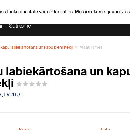
Laika ziņas
Horoskopi
avs
pas funkcionalitāte var nedarboties. Mēs iesakām atjaunot J
i
Satiksme
kapu labiekārtošana un kapu pieminekļi
Atsauksmes
 labiekārtošana un kap
kļi
., LV-4101
Karte
Foto