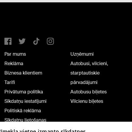
Par mums
Uzņēmumi
Reklāma
Autobusi, vilcieni,
Biznesa klientiem
starptautiskie
Tarifi
pārvadājumi
Privātuma politika
Autobusu biļetes
Sīkdatņu iestatījumi
Vilcienu biļetes
Politiskā reklāma
Sīkdatņu lietošanas
noteikumi
 tīmekļa vietne izmanto sīkdatnes