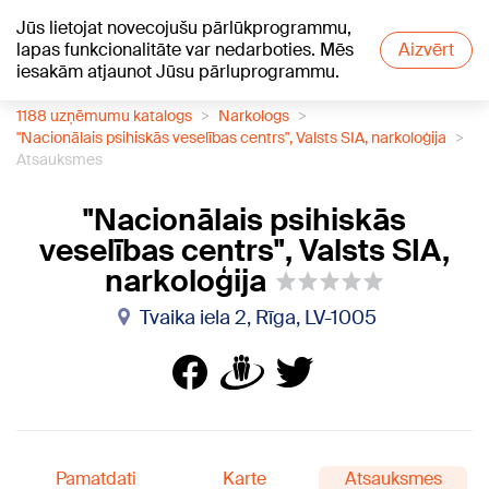
Jūs lietojat novecojušu pārlūkprogrammu,
+13
°C
lapas funkcionalitāte var nedarboties. Mēs
Aizvērt
iesakām atjaunot Jūsu pārluprogrammu.
1188 uzņēmumu katalogs
Narkologs
"Nacionālais psihiskās veselības centrs", Valsts SIA, narkoloģija
Atsauksmes
"Nacionālais psihiskās
veselības centrs", Valsts SIA,
narkoloģija
Tvaika iela 2, Rīga, LV-1005
Pamatdati
Karte
Atsauksmes