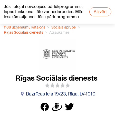
Jūs lietojat novecojušu pārlūkprogrammu,
+17
°C
lapas funkcionalitāte var nedarboties. Mēs
Aizvērt
iesakām atjaunot Jūsu pārluprogrammu.
1188 uzņēmumu katalogs
Sociālā aprūpe
Rīgas Sociālais dienests
Atsauksmes
Rīgas Sociālais dienests
Baznīcas iela 19/23, Rīga, LV-1010