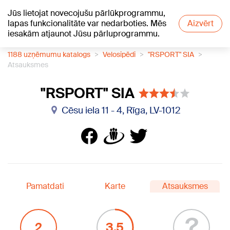
Jūs lietojat novecojušu pārlūkprogrammu,
+23
°C
lapas funkcionalitāte var nedarboties. Mēs
Aizvērt
iesakām atjaunot Jūsu pārluprogrammu.
1188 uzņēmumu katalogs
Velosipēdi
"RSPORT" SIA
Atsauksmes
"RSPORT" SIA
Cēsu iela 11 - 4, Rīga, LV-1012
Pamatdati
Karte
Atsauksmes
?
2
3.5