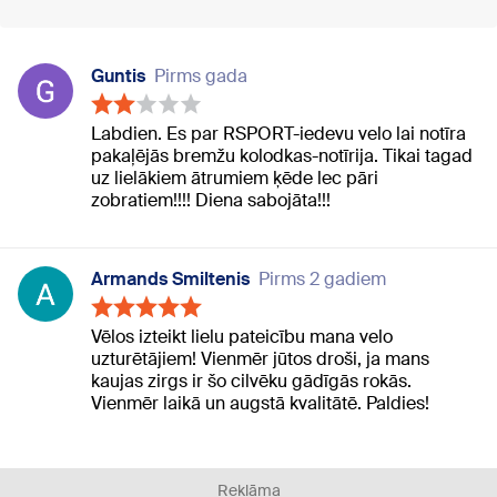
Guntis
Pirms gada
Labdien. Es par RSPORT-iedevu velo lai notīra
pakaļējās bremžu kolodkas-notīrija. Tikai tagad
uz lielākiem ātrumiem ķēde lec pāri
zobratiem!!!! Diena sabojāta!!!
Armands Smiltenis
Pirms 2 gadiem
Vēlos izteikt lielu pateicību mana velo
uzturētājiem! Vienmēr jūtos droši, ja mans
kaujas zirgs ir šo cilvēku gādīgās rokās.
Vienmēr laikā un augstā kvalitātē. Paldies!
Reklāma