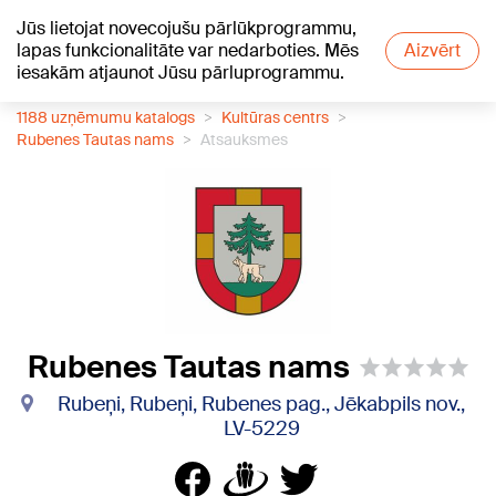
Jūs lietojat novecojušu pārlūkprogrammu,
+20
°C
lapas funkcionalitāte var nedarboties. Mēs
Aizvērt
iesakām atjaunot Jūsu pārluprogrammu.
1188 uzņēmumu katalogs
Kultūras centrs
Rubenes Tautas nams
Atsauksmes
Rubenes Tautas nams
Rubeņi, Rubeņi, Rubenes pag., Jēkabpils nov.,
LV-5229