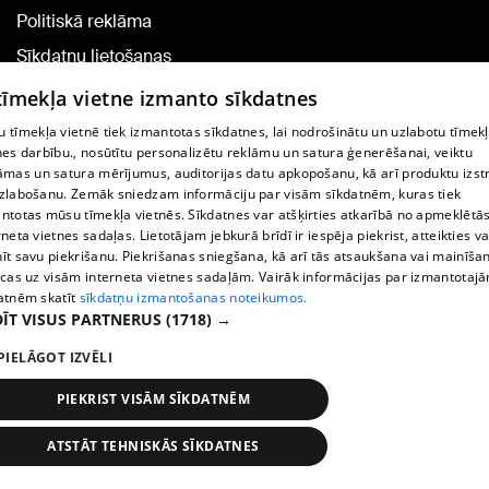
Politiskā reklāma
Sīkdatņu lietošanas
noteikumi
 tīmekļa vietne izmanto sīkdatnes
Komentāru pievienošana
 tīmekļa vietnē tiek izmantotas sīkdatnes, lai nodrošinātu un uzlabotu tīmek
nes darbību., nosūtītu personalizētu reklāmu un satura ģenerēšanai, veiktu
āmas un satura mērījumus, auditorijas datu apkopošanu, kā arī produktu izst
TV programma
zlabošanu. Zemāk sniedzam informāciju par visām sīkdatnēm, kuras tiek
Līguma noteikumi
ntotas mūsu tīmekļa vietnēs. Sīkdatnes var atšķirties atkarībā no apmeklētā
rneta vietnes sadaļas. Lietotājam jebkurā brīdī ir iespēja piekrist, atteikties va
360 Ziņu kontakti
īt savu piekrišanu. Piekrišanas sniegšana, kā arī tās atsaukšana vai mainīša
ecas uz visām interneta vietnes sadaļām. Vairāk informācijas par izmantotaj
Helio Media
atnēm skatīt
sīkdatņu izmantošanas noteikumos.
ĪT VISUS PARTNERUS
(1718) →
Portāla palīdzības dienests: e-pasts -
info@1188.lv
PIELĀGOT IZVĒLI
Copyright © 2004-2026 SIA HELIO MEDIA.
All rights reserved.
PIEKRIST VISĀM SĪKDATNĒM
ATSTĀT TEHNISKĀS SĪKDATNES
Ziņas
Meklēt
1188 play
Satiksme
Vairāk