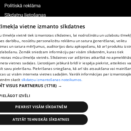
Politiskā reklāma
Sīkdatņu lietošanas
noteikumi
 tīmekļa vietne izmanto sīkdatnes
Komentāru pievienošana
 tīmekļa vietnē tiek izmantotas sīkdatnes, lai nodrošinātu un uzlabotu tīmek
nes darbību., nosūtītu personalizētu reklāmu un satura ģenerēšanai, veiktu
āmas un satura mērījumus, auditorijas datu apkopošanu, kā arī produktu izst
TV programma
zlabošanu. Zemāk sniedzam informāciju par visām sīkdatnēm, kuras tiek
Līguma noteikumi
ntotas mūsu tīmekļa vietnēs. Sīkdatnes var atšķirties atkarībā no apmeklētā
rneta vietnes sadaļas. Lietotājam jebkurā brīdī ir iespēja piekrist, atteikties va
360 Ziņu kontakti
īt savu piekrišanu. Piekrišanas sniegšana, kā arī tās atsaukšana vai mainīša
ecas uz visām interneta vietnes sadaļām. Vairāk informācijas par izmantotaj
Helio Media
atnēm skatīt
sīkdatņu izmantošanas noteikumos.
ĪT VISUS PARTNERUS
(1718) →
Portāla palīdzības dienests: e-pasts -
info@1188.lv
PIELĀGOT IZVĒLI
Copyright © 2004-2026 SIA HELIO MEDIA.
All rights reserved.
PIEKRIST VISĀM SĪKDATNĒM
ATSTĀT TEHNISKĀS SĪKDATNES
Ziņas
Meklēt
1188 play
Satiksme
Vairāk