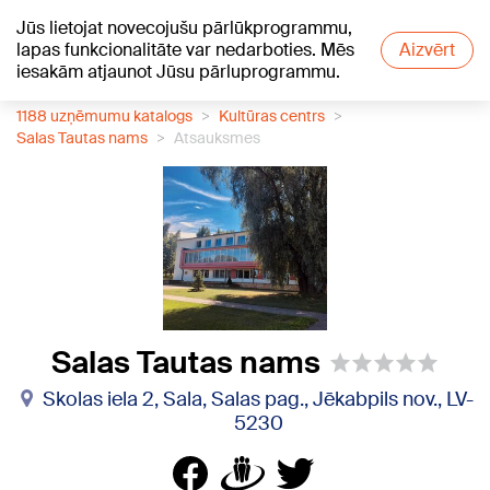
Jūs lietojat novecojušu pārlūkprogrammu,
+13
°C
lapas funkcionalitāte var nedarboties. Mēs
Aizvērt
iesakām atjaunot Jūsu pārluprogrammu.
1188 uzņēmumu katalogs
Kultūras centrs
Salas Tautas nams
Atsauksmes
Salas Tautas nams
Skolas iela 2, Sala, Salas pag., Jēkabpils nov., LV-
5230