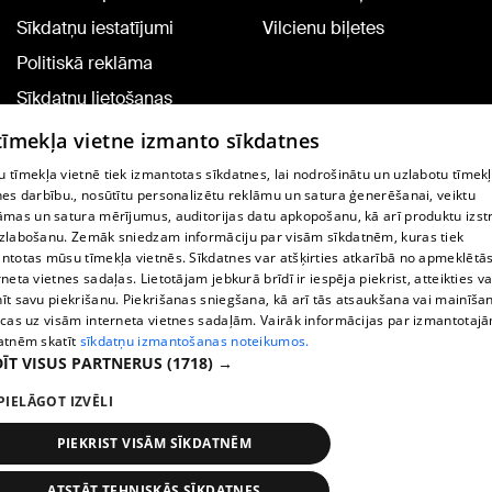
Sīkdatņu iestatījumi
Vilcienu biļetes
Politiskā reklāma
Sīkdatņu lietošanas
noteikumi
 tīmekļa vietne izmanto sīkdatnes
Komentāru pievienošana
 tīmekļa vietnē tiek izmantotas sīkdatnes, lai nodrošinātu un uzlabotu tīmek
nes darbību., nosūtītu personalizētu reklāmu un satura ģenerēšanai, veiktu
āmas un satura mērījumus, auditorijas datu apkopošanu, kā arī produktu izst
TV programma
zlabošanu. Zemāk sniedzam informāciju par visām sīkdatnēm, kuras tiek
Līguma noteikumi
ntotas mūsu tīmekļa vietnēs. Sīkdatnes var atšķirties atkarībā no apmeklētā
rneta vietnes sadaļas. Lietotājam jebkurā brīdī ir iespēja piekrist, atteikties va
360 Ziņu kontakti
īt savu piekrišanu. Piekrišanas sniegšana, kā arī tās atsaukšana vai mainīša
ecas uz visām interneta vietnes sadaļām. Vairāk informācijas par izmantotaj
Helio Media
atnēm skatīt
sīkdatņu izmantošanas noteikumos.
ĪT VISUS PARTNERUS
(1718) →
Portāla palīdzības dienests: e-pasts -
info@1188.lv
PIELĀGOT IZVĒLI
Copyright © 2004-2026 SIA HELIO MEDIA.
All rights reserved.
PIEKRIST VISĀM SĪKDATNĒM
ATSTĀT TEHNISKĀS SĪKDATNES