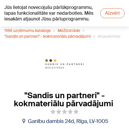
Jūs lietojat novecojušu pārlūkprogrammu,
+18
°C
lapas funkcionalitāte var nedarboties. Mēs
Aizvērt
iesakām atjaunot Jūsu pārluprogrammu.
1188 uzņēmumu katalogs
Mežizstrāde
"Sandis un partneri" - kokmateriālu pārvadājumi
Atsauksmes
"Sandis un partneri" -
kokmateriālu pārvadājumi
Ganību dambis 24d, Rīga, LV-1005