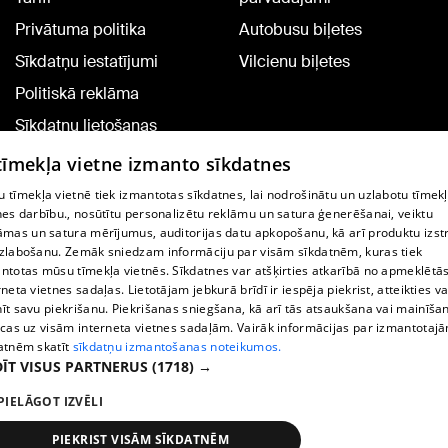
Privātuma politika
Autobusu biļetes
Sīkdatņu iestatījumi
Vilcienu biļetes
Politiskā reklāma
Sīkdatņu lietošanas
noteikumi
 tīmekļa vietne izmanto sīkdatnes
Komentāru pievienošana
 tīmekļa vietnē tiek izmantotas sīkdatnes, lai nodrošinātu un uzlabotu tīmek
nes darbību., nosūtītu personalizētu reklāmu un satura ģenerēšanai, veiktu
āmas un satura mērījumus, auditorijas datu apkopošanu, kā arī produktu izst
TV programma
zlabošanu. Zemāk sniedzam informāciju par visām sīkdatnēm, kuras tiek
Līguma noteikumi
ntotas mūsu tīmekļa vietnēs. Sīkdatnes var atšķirties atkarībā no apmeklētā
rneta vietnes sadaļas. Lietotājam jebkurā brīdī ir iespēja piekrist, atteikties va
360 Ziņu kontakti
īt savu piekrišanu. Piekrišanas sniegšana, kā arī tās atsaukšana vai mainīša
ecas uz visām interneta vietnes sadaļām. Vairāk informācijas par izmantotaj
Helio Media
atnēm skatīt
sīkdatņu izmantošanas noteikumos.
ĪT VISUS PARTNERUS
(1718) →
Portāla palīdzības dienests: e-pasts -
info@1188.lv
PIELĀGOT IZVĒLI
Copyright © 2004-2026 SIA HELIO MEDIA.
All rights reserved.
PIEKRIST VISĀM SĪKDATNĒM