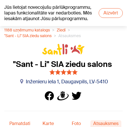
Jūs lietojat novecojušu pārlūkprogrammu,
+19
°C
lapas funkcionalitāte var nedarboties. Mēs
Aizvērt
iesakām atjaunot Jūsu pārluprogrammu.
1188 uzņēmumu katalogs
Ziedi
"Sant - Li" SIA ziedu salons
Atsauksmes
"Sant - Li" SIA ziedu salons
Inženieru iela 1, Daugavpils, LV-5410
Pamatdati
Karte
Foto
Atsauksmes