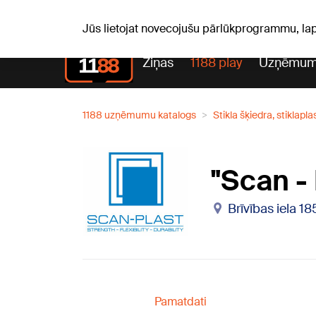
Pk, 07.08.2026.
+18
°C
Alfrēds, Fredis, Madars
Jūs lietojat novecojušu pārlūkprogrammu, la
Ziņas
1188 play
Uzņēmum
1188 uzņēmumu katalogs
Stikla šķiedra, stiklapla
"Scan - 
Brīvības iela 18
Pamatdati