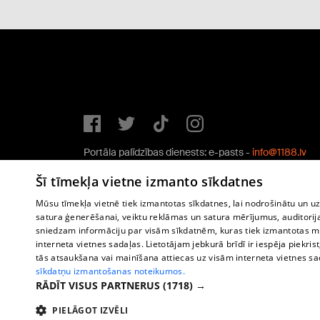
Portāla palīdzības dienests: e-pasts -
info@1188.lv
Copyright © 2004-2026 SIA HELIO MEDIA.
Šī tīmekļa vietne izmanto sīkdatnes
All rights reserved.
Mūsu tīmekļa vietnē tiek izmantotas sīkdatnes, lai nodrošinātu un u
satura ģenerēšanai, veiktu reklāmas un satura mērījumus, auditorij
sniedzam informāciju par visām sīkdatnēm, kuras tiek izmantotas mū
interneta vietnes sadaļas. Lietotājam jebkurā brīdī ir iespēja piekrist
tās atsaukšana vai mainīšana attiecas uz visām interneta vietnes s
sīkdatņu izmantošanas noteikumos.
RĀDĪT VISUS PARTNERUS
(1718) →
PIELĀGOT IZVĒLI