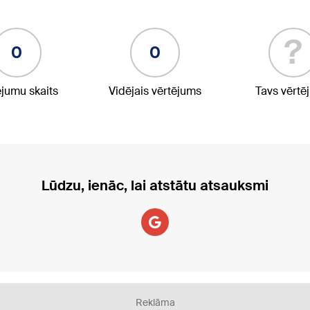
?
0
0
ējumu skaits
Vidējais vērtējums
Tavs vērtē
Lūdzu, ienāc, lai atstātu atsauksmi
Reklāma