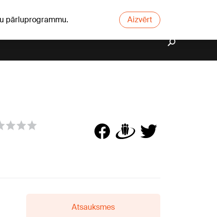
ūsu pārluprogrammu.
Aizvērt
Atsauksmes