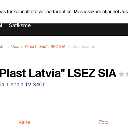
Laika ziņas
Horoskopi
pas funkcionalitāte var nedarboties. Mēs iesakām atjaunot J
i
Satiksme
sts
"Scan - Plast Latvia" LSEZ SIA
Atsauksmes
Plast Latvia" LSEZ SIA
5a, Liepāja, LV-3401
Karte
Foto