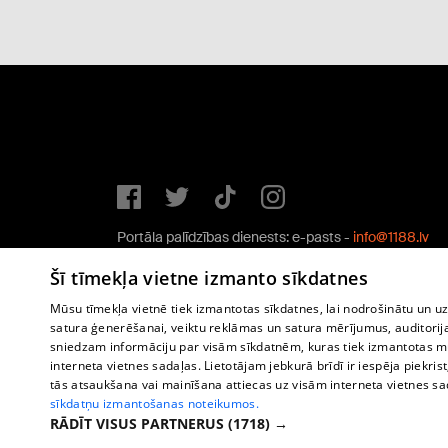
Portāla palīdzības dienests: e-pasts -
info@1188.lv
Copyright © 2004-2026 SIA HELIO MEDIA.
Šī tīmekļa vietne izmanto sīkdatnes
All rights reserved.
Mūsu tīmekļa vietnē tiek izmantotas sīkdatnes, lai nodrošinātu un u
satura ģenerēšanai, veiktu reklāmas un satura mērījumus, auditorij
sniedzam informāciju par visām sīkdatnēm, kuras tiek izmantotas mū
interneta vietnes sadaļas. Lietotājam jebkurā brīdī ir iespēja piekrist
tās atsaukšana vai mainīšana attiecas uz visām interneta vietnes s
sīkdatņu izmantošanas noteikumos.
RĀDĪT VISUS PARTNERUS
(1718) →