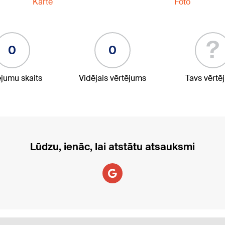
Karte
Foto
?
0
0
ējumu skaits
Vidējais vērtējums
Tavs vērtē
Lūdzu, ienāc, lai atstātu atsauksmi