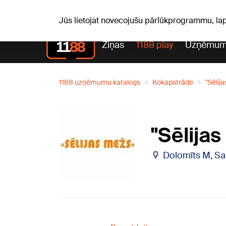
Pk, 07.08.2026.
+21
°C
Alfrēds, Fredis, Madars
Jūs lietojat novecojušu pārlūkprogrammu, la
Ziņas
1188 play
Uzņēmum
1188 uzņēmumu katalogs
Kokapstrāde
''Sēlij
''Sēlija
Dolomīts M, Sal