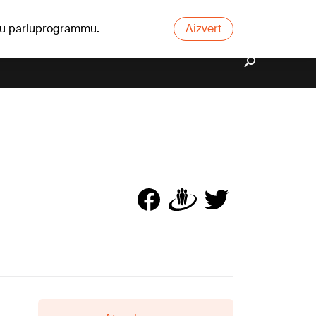
ūsu pārluprogrammu.
Aizvērt