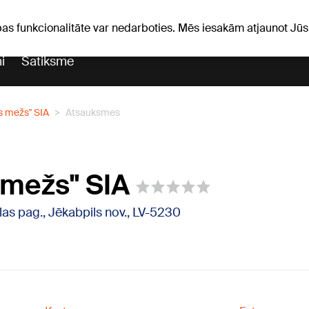
Laika ziņas
Horoskopi
pas funkcionalitāte var nedarboties. Mēs iesakām atjaunot J
i
Satiksme
as mežs'' SIA
Atsauksmes
s mežs'' SIA
as pag., Jēkabpils nov., LV-5230