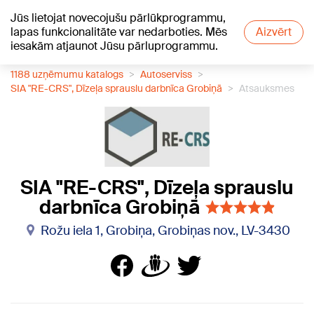
Jūs lietojat novecojušu pārlūkprogrammu,
+21
°C
lapas funkcionalitāte var nedarboties. Mēs
Aizvērt
iesakām atjaunot Jūsu pārluprogrammu.
1188 uzņēmumu katalogs
Autoserviss
SIA "RE-CRS", Dīzeļa sprauslu darbnīca Grobiņā
Atsauksmes
SIA "RE-CRS", Dīzeļa sprauslu
darbnīca Grobiņā
Rožu iela 1, Grobiņa, Grobiņas nov., LV-3430