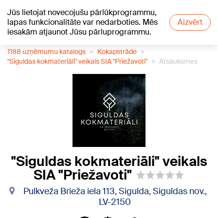
Jūs lietojat novecojušu pārlūkprogrammu,
+26
°C
lapas funkcionalitāte var nedarboties. Mēs
Aizvērt
iesakām atjaunot Jūsu pārluprogrammu.
1188 uzņēmumu katalogs
Kokapstrāde
"Siguldas kokmateriāli" veikals SIA "Priežavoti"
Atsauksmes
"Siguldas kokmateriāli" veikals
SIA "Priežavoti"
Pulkveža Brieža iela 113, Sigulda, Siguldas nov.,
LV-2150