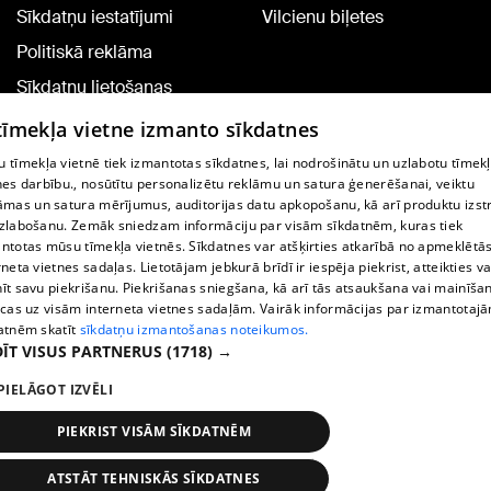
Sīkdatņu iestatījumi
Vilcienu biļetes
Politiskā reklāma
Sīkdatņu lietošanas
noteikumi
 tīmekļa vietne izmanto sīkdatnes
Komentāru pievienošana
 tīmekļa vietnē tiek izmantotas sīkdatnes, lai nodrošinātu un uzlabotu tīmek
nes darbību., nosūtītu personalizētu reklāmu un satura ģenerēšanai, veiktu
āmas un satura mērījumus, auditorijas datu apkopošanu, kā arī produktu izst
TV programma
zlabošanu. Zemāk sniedzam informāciju par visām sīkdatnēm, kuras tiek
Līguma noteikumi
ntotas mūsu tīmekļa vietnēs. Sīkdatnes var atšķirties atkarībā no apmeklētā
rneta vietnes sadaļas. Lietotājam jebkurā brīdī ir iespēja piekrist, atteikties va
360 Ziņu kontakti
īt savu piekrišanu. Piekrišanas sniegšana, kā arī tās atsaukšana vai mainīša
ecas uz visām interneta vietnes sadaļām. Vairāk informācijas par izmantotaj
Helio Media
atnēm skatīt
sīkdatņu izmantošanas noteikumos.
ĪT VISUS PARTNERUS
(1718) →
Portāla palīdzības dienests: e-pasts -
info@1188.lv
PIELĀGOT IZVĒLI
Copyright © 2004-2026 SIA HELIO MEDIA.
All rights reserved.
PIEKRIST VISĀM SĪKDATNĒM
ATSTĀT TEHNISKĀS SĪKDATNES