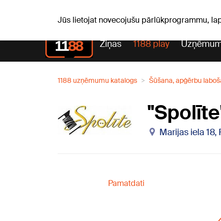
S, 08.08.2026.
+18
°C
Mudīte, Vladislava, Vladisl
Jūs lietojat novecojušu pārlūkprogrammu, la
Ziņas
1188 play
Uzņēmum
1188 uzņēmumu katalogs
Šūšana, apģērbu labo
"Spolīt
Marijas iela 18,
Pamatdati