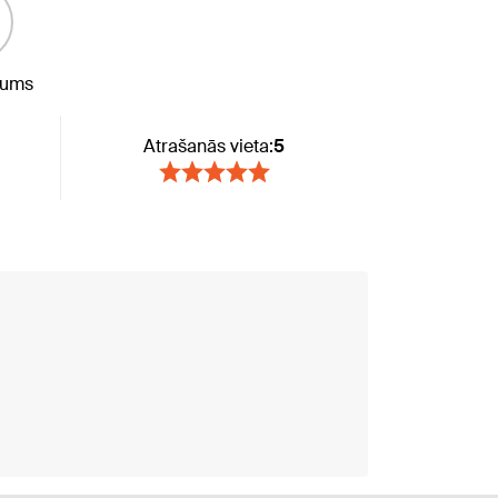
jums
Atrašanās vieta:
5