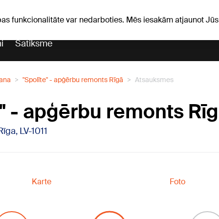
Laika ziņas
Horoskopi
avs
pas funkcionalitāte var nedarboties. Mēs iesakām atjaunot J
i
Satiksme
šana
"Spolīte" - apģērbu remonts Rīgā
Atsauksmes
e" - apģērbu remonts Rī
 Rīga, LV-1011
Karte
Foto