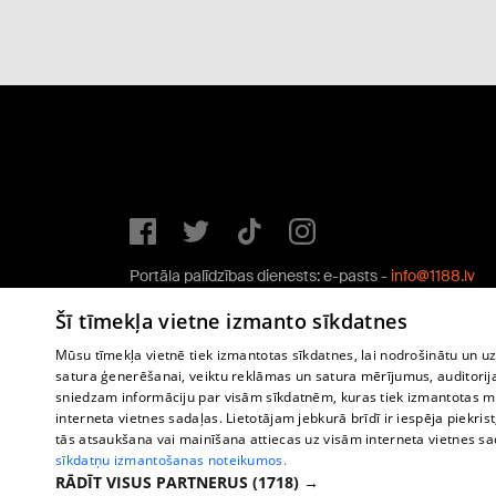
Portāla palīdzības dienests: e-pasts -
info@1188.lv
Copyright © 2004-2026 SIA HELIO MEDIA.
Šī tīmekļa vietne izmanto sīkdatnes
All rights reserved.
Mūsu tīmekļa vietnē tiek izmantotas sīkdatnes, lai nodrošinātu un u
satura ģenerēšanai, veiktu reklāmas un satura mērījumus, auditorij
sniedzam informāciju par visām sīkdatnēm, kuras tiek izmantotas mū
interneta vietnes sadaļas. Lietotājam jebkurā brīdī ir iespēja piekrist
tās atsaukšana vai mainīšana attiecas uz visām interneta vietnes s
sīkdatņu izmantošanas noteikumos.
RĀDĪT VISUS PARTNERUS
(1718) →