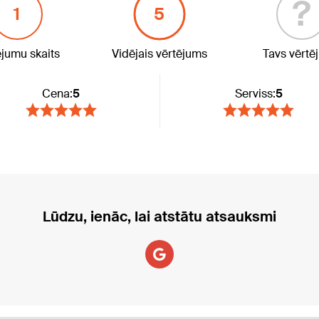
?
1
5
ējumu skaits
Vidējais vērtējums
Tavs vērtē
Cena:
5
Serviss:
5
Lūdzu, ienāc, lai atstātu atsauksmi