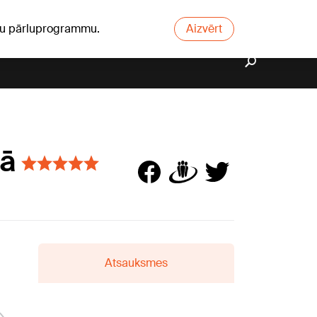
ūsu pārluprogrammu.
Aizvērt
gā
Atsauksmes