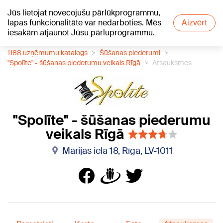
Jūs lietojat novecojušu pārlūkprogrammu,
+24
°C
lapas funkcionalitāte var nedarboties. Mēs
Aizvērt
iesakām atjaunot Jūsu pārluprogrammu.
1188 uzņēmumu katalogs
Šūšanas piederumi
"Spolīte" - šūšanas piederumu veikals Rīgā
Atsauksmes
"Spolīte" - šūšanas piederumu
veikals Rīgā
Marijas iela 18, Rīga, LV-1011