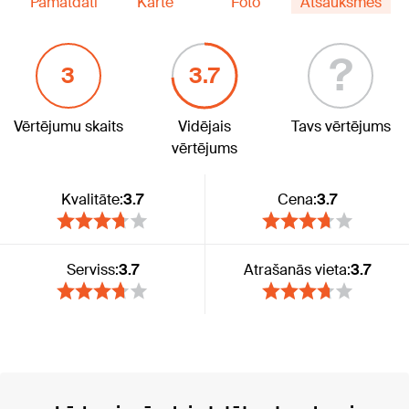
Pamatdati
Karte
Foto
Atsauksmes
?
3
3.7
Vērtējumu skaits
Vidējais
Tavs vērtējums
vērtējums
Kvalitāte:
3.7
Cena:
3.7
Serviss:
3.7
Atrašanās vieta:
3.7