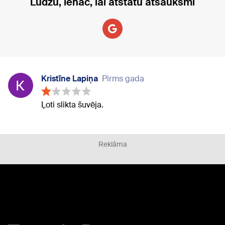
Lūdzu, ienāc, lai atstātu atsauksmi
Kristīne Lapiņa
Pirms gada
Ļoti slikta šuvēja.
Reklāma