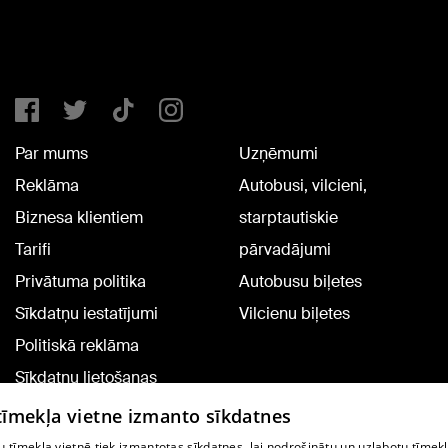
Par mums
Uzņēmumi
Reklāma
Autobusi, vilcieni,
Biznesa klientiem
starptautiskie
Tarifi
pārvadājumi
Privātuma politika
Autobusu biļetes
Sīkdatņu iestatījumi
Vilcienu biļetes
Politiskā reklāma
Sīkdatņu lietošanas
noteikumi
 tīmekļa vietne izmanto sīkdatnes
Komentāru pievienošana
 tīmekļa vietnē tiek izmantotas sīkdatnes, lai nodrošinātu un uzlabotu tīmek