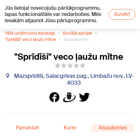
Jūs lietojat novecojušu pārlūkprogrammu,
+16
°C
lapas funkcionalitāte var nedarboties. Mēs
Aizvērt
iesakām atjaunot Jūsu pārluprogrammu.
1188 uzņēmumu katalogs
Sociālā aprūpe
"Sprīdīši" veco ļaužu mītne
Atsauksmes
"Sprīdīši" veco ļaužu mītne
Mazsprīdīši, Salacgrīvas pag., Limbažu nov., LV-
4033
Pamatdati
Karte
Atsauksmes