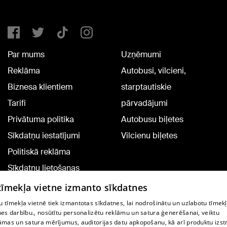
Par mums
Uzņēmumi
Reklāma
Autobusi, vilcieni,
Biznesa klientiem
starptautiskie
Tarifi
pārvadājumi
Privātuma politika
Autobusu biļetes
Sīkdatņu iestatījumi
Vilcienu biļetes
Politiskā reklāma
Sīkdatņu lietošanas
noteikumi
 tīmekļa vietne izmanto sīkdatnes
Komentāru pievienošana
 tīmekļa vietnē tiek izmantotas sīkdatnes, lai nodrošinātu un uzlabotu tīmek
nes darbību., nosūtītu personalizētu reklāmu un satura ģenerēšanai, veiktu
āmas un satura mērījumus, auditorijas datu apkopošanu, kā arī produktu izst
TV programma