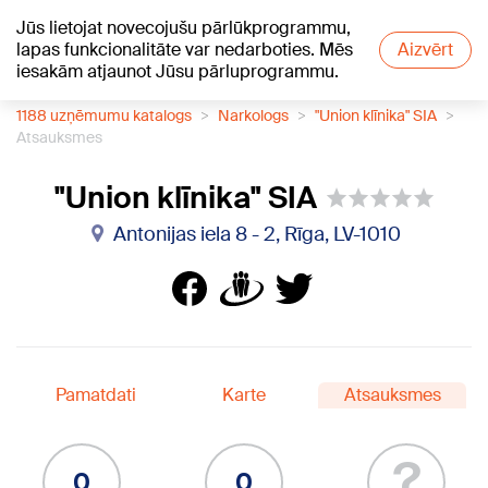
Jūs lietojat novecojušu pārlūkprogrammu,
+17
°C
lapas funkcionalitāte var nedarboties. Mēs
Aizvērt
iesakām atjaunot Jūsu pārluprogrammu.
1188 uzņēmumu katalogs
Narkologs
"Union klīnika" SIA
Atsauksmes
"Union klīnika" SIA
Antonijas iela 8 - 2, Rīga, LV-1010
Pamatdati
Karte
Atsauksmes
?
0
0