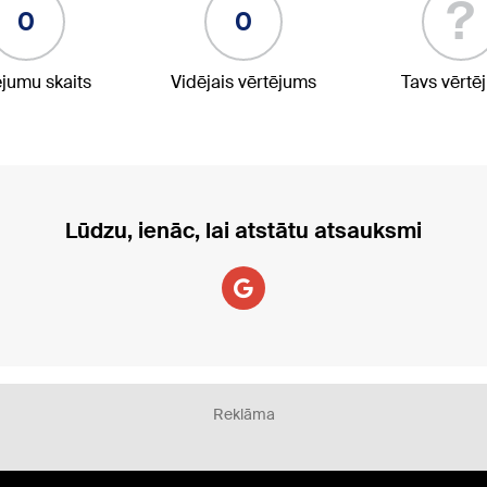
?
0
0
ējumu skaits
Vidējais vērtējums
Tavs vērtē
Lūdzu, ienāc, lai atstātu atsauksmi
Reklāma