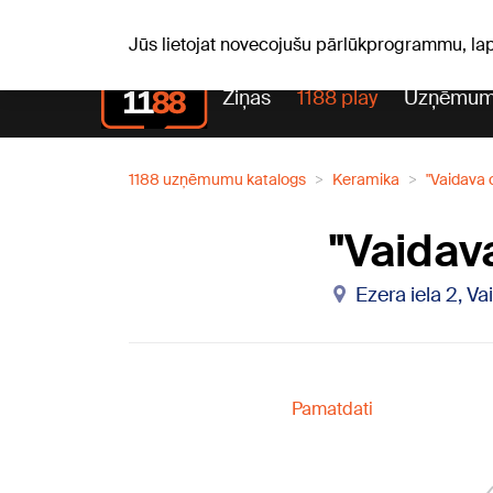
S, 08.08.2026.
+16
°C
Mudīte, Vladislava, Vladisl
Jūs lietojat novecojušu pārlūkprogrammu, la
Ziņas
1188 play
Uzņēmum
1188 uzņēmumu katalogs
Keramika
"Vaidava 
"Vaidav
Ezera iela 2, V
Pamatdati