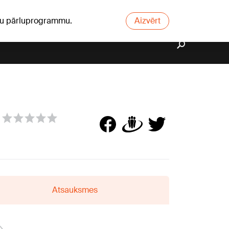
ūsu pārluprogrammu.
Aizvērt
Atsauksmes