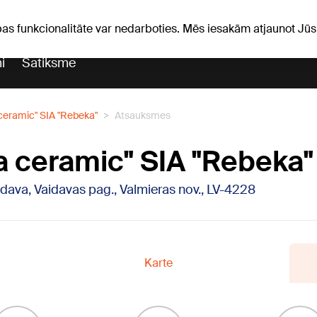
Laika ziņas
Horoskopi
avs
pas funkcionalitāte var nedarboties. Mēs iesakām atjaunot J
i
Satiksme
ceramic" SIA "Rebeka"
Atsauksmes
a ceramic" SIA "Rebeka"
aidava, Vaidavas pag., Valmieras nov., LV-4228
Karte