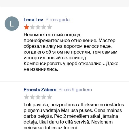
Lena Lev
Pirms gada
Некомпетентный подход,
пренебрежительное отношение. Мастер
обрезал вилку на дорогом велосипеде,
когда его об этом не просили, тем самым
испортил новый велосипед.
Компенсировать ущерб отказались. Даже
не извинились.
Ernests Zābers
Pirms 9 gadiem
Ļoti pavirša, neizprotama attieksme no iestādes
pieņemu vadītāja Mariusa puses. Cena mainās
darba beigās. Pēc 2 mēnešiem atkal jāmaina
detaļa, tikai daru to citā servisā. Nevienam
neiesaku doties uz turieni.