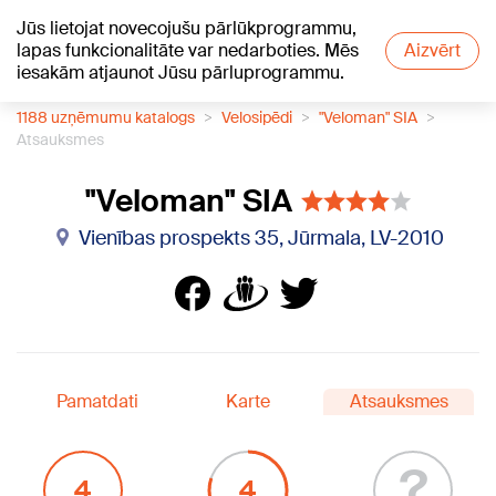
Jūs lietojat novecojušu pārlūkprogrammu,
+20
°C
lapas funkcionalitāte var nedarboties. Mēs
Aizvērt
iesakām atjaunot Jūsu pārluprogrammu.
1188 uzņēmumu katalogs
Velosipēdi
"Veloman" SIA
Atsauksmes
"Veloman" SIA
Vienības prospekts 35, Jūrmala, LV-2010
Pamatdati
Karte
Atsauksmes
?
4
4