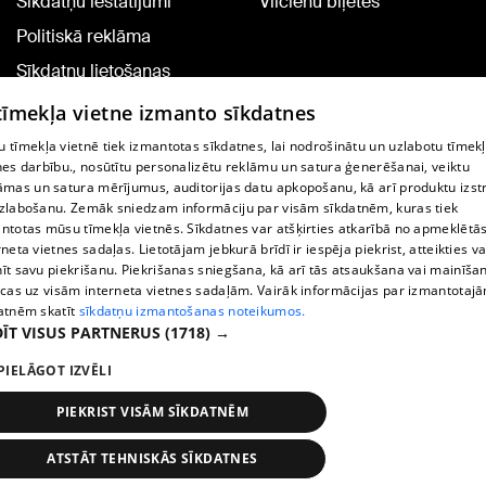
Sīkdatņu iestatījumi
Vilcienu biļetes
Politiskā reklāma
Sīkdatņu lietošanas
noteikumi
 tīmekļa vietne izmanto sīkdatnes
Komentāru pievienošana
 tīmekļa vietnē tiek izmantotas sīkdatnes, lai nodrošinātu un uzlabotu tīmek
nes darbību., nosūtītu personalizētu reklāmu un satura ģenerēšanai, veiktu
āmas un satura mērījumus, auditorijas datu apkopošanu, kā arī produktu izst
TV programma
zlabošanu. Zemāk sniedzam informāciju par visām sīkdatnēm, kuras tiek
Līguma noteikumi
ntotas mūsu tīmekļa vietnēs. Sīkdatnes var atšķirties atkarībā no apmeklētā
rneta vietnes sadaļas. Lietotājam jebkurā brīdī ir iespēja piekrist, atteikties va
360 Ziņu kontakti
īt savu piekrišanu. Piekrišanas sniegšana, kā arī tās atsaukšana vai mainīša
ecas uz visām interneta vietnes sadaļām. Vairāk informācijas par izmantotaj
Helio Media
atnēm skatīt
sīkdatņu izmantošanas noteikumos.
ĪT VISUS PARTNERUS
(1718) →
Portāla palīdzības dienests: e-pasts -
info@1188.lv
PIELĀGOT IZVĒLI
Copyright © 2004-2026 SIA HELIO MEDIA.
All rights reserved.
PIEKRIST VISĀM SĪKDATNĒM
ATSTĀT TEHNISKĀS SĪKDATNES
Ziņas
Meklēt
1188 play
Satiksme
Vairāk