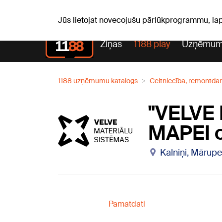
Laika z
C, 06.08.2026.
+25
°C
Aisma, Askolds
Jūs lietojat novecojušu pārlūkprogrammu, la
Ziņas
1188 play
Uzņēmum
1188 uzņēmumu katalogs
Celtniecība, remontdar
"VELVE
MAPEI of
Kalniņi, Mārupe
Pamatdati