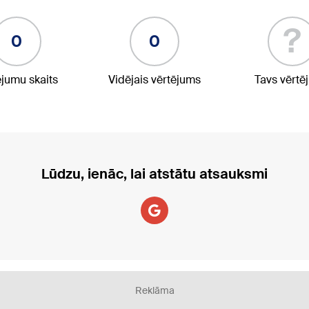
?
0
0
ējumu skaits
Vidējais vērtējums
Tavs vērtē
Lūdzu, ienāc, lai atstātu atsauksmi
Reklāma