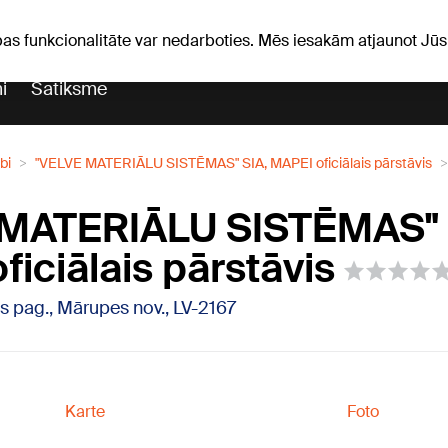
iņas
Horoskopi
pas funkcionalitāte var nedarboties. Mēs iesakām atjaunot J
i
Satiksme
bi
"VELVE MATERIĀLU SISTĒMAS" SIA, MAPEI oficiālais pārstāvis
 MATERIĀLU SISTĒMAS" 
iciālais pārstāvis
s pag., Mārupes nov., LV-2167
Karte
Foto