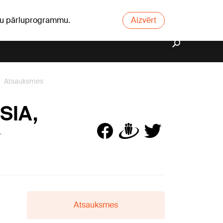
ūsu pārluprogrammu.
Aizvērt
Atsauksmes
SIA,
Atsauksmes