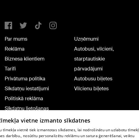
Par mums
Uzņēmumi
Reklāma
Autobusi, vilcieni,
Biznesa klientiem
starptautiskie
Tarifi
pārvadājumi
Privātuma politika
Autobusu biļetes
Sīkdatņu iestatījumi
Vilcienu biļetes
Politiskā reklāma
Sīkdatņu lietošanas
noteikumi
 tīmekļa vietne izmanto sīkdatnes
Komentāru pievienošana
 tīmekļa vietnē tiek izmantotas sīkdatnes, lai nodrošinātu un uzlabotu tīmek
nes darbību., nosūtītu personalizētu reklāmu un satura ģenerēšanai, veiktu