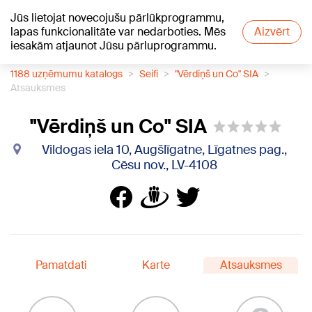
Jūs lietojat novecojušu pārlūkprogrammu,
+17
°C
lapas funkcionalitāte var nedarboties. Mēs
Aizvērt
iesakām atjaunot Jūsu pārluprogrammu.
1188 uzņēmumu katalogs
Seifi
"Vērdiņš un Co" SIA
Atsauksmes
"Vērdiņš un Co" SIA
Vildogas iela 10, Augšlīgatne, Līgatnes pag.,
Cēsu nov., LV-4108
Pamatdati
Karte
Atsauksmes