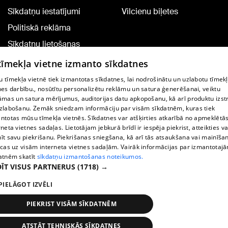
Sīkdatņu iestatījumi
Vilcienu biļetes
Politiskā reklāma
Sīkdatņu lietošanas
noteikumi
 tīmekļa vietne izmanto sīkdatnes
Komentāru pievienošana
 tīmekļa vietnē tiek izmantotas sīkdatnes, lai nodrošinātu un uzlabotu tīmek
nes darbību., nosūtītu personalizētu reklāmu un satura ģenerēšanai, veiktu
āmas un satura mērījumus, auditorijas datu apkopošanu, kā arī produktu izst
TV programma
zlabošanu. Zemāk sniedzam informāciju par visām sīkdatnēm, kuras tiek
Līguma noteikumi
ntotas mūsu tīmekļa vietnēs. Sīkdatnes var atšķirties atkarībā no apmeklētā
rneta vietnes sadaļas. Lietotājam jebkurā brīdī ir iespēja piekrist, atteikties va
360 Ziņu kontakti
īt savu piekrišanu. Piekrišanas sniegšana, kā arī tās atsaukšana vai mainīša
ecas uz visām interneta vietnes sadaļām. Vairāk informācijas par izmantotaj
Helio Media
atnēm skatīt
sīkdatņu izmantošanas noteikumos.
ĪT VISUS PARTNERUS
(1718) →
Portāla palīdzības dienests: e-pasts -
info@1188.lv
PIELĀGOT IZVĒLI
Copyright © 2004-2026 SIA HELIO MEDIA.
All rights reserved.
PIEKRIST VISĀM SĪKDATNĒM
ATSTĀT TEHNISKĀS SĪKDATNES