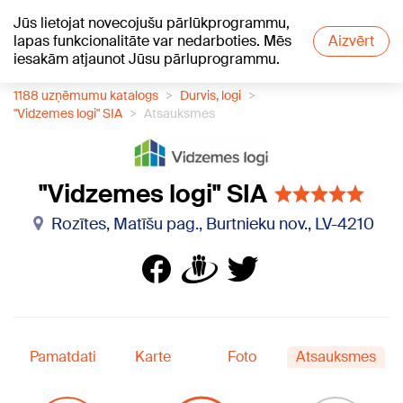
Jūs lietojat novecojušu pārlūkprogrammu,
+20
°C
lapas funkcionalitāte var nedarboties. Mēs
Aizvērt
iesakām atjaunot Jūsu pārluprogrammu.
1188 uzņēmumu katalogs
Durvis, logi
"Vidzemes logi" SIA
Atsauksmes
"Vidzemes logi" SIA
Rozītes, Matīšu pag., Burtnieku nov., LV-4210
Pamatdati
Karte
Foto
Atsauksmes