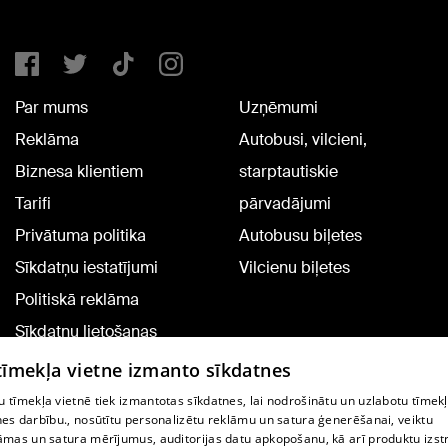
Par mums
Uzņēmumi
Reklāma
Autobusi, vilcieni,
Biznesa klientiem
starptautiskie
Tarifi
pārvadājumi
Privātuma politika
Autobusu biļetes
Sīkdatņu iestatījumi
Vilcienu biļetes
Politiskā reklāma
Sīkdatņu lietošanas
noteikumi
 tīmekļa vietne izmanto sīkdatnes
Komentāru pievienošana
 tīmekļa vietnē tiek izmantotas sīkdatnes, lai nodrošinātu un uzlabotu tīmek
nes darbību., nosūtītu personalizētu reklāmu un satura ģenerēšanai, veiktu
āmas un satura mērījumus, auditorijas datu apkopošanu, kā arī produktu izst
TV programma