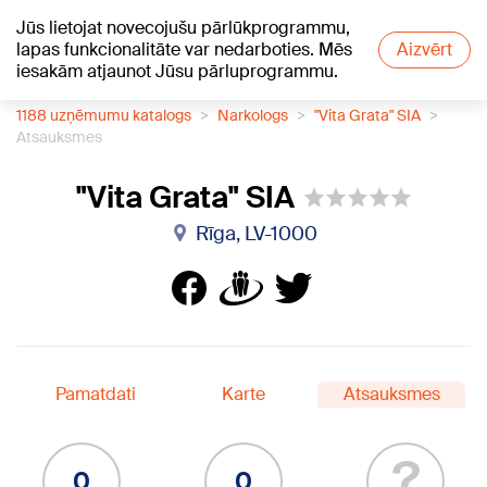
Jūs lietojat novecojušu pārlūkprogrammu,
+19
°C
lapas funkcionalitāte var nedarboties. Mēs
Aizvērt
iesakām atjaunot Jūsu pārluprogrammu.
1188 uzņēmumu katalogs
Narkologs
"Vita Grata" SIA
Atsauksmes
"Vita Grata" SIA
Rīga, LV-1000
Pamatdati
Karte
Atsauksmes
?
0
0