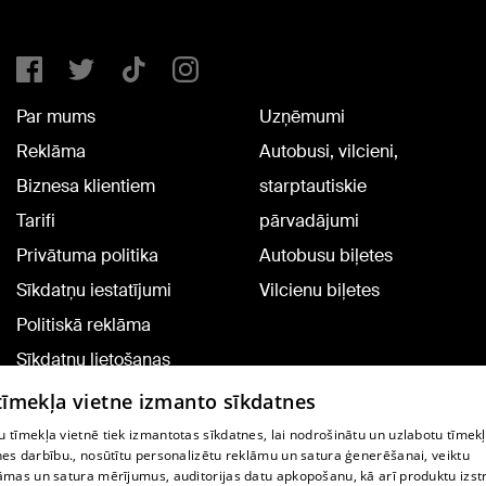
Par mums
Uzņēmumi
Reklāma
Autobusi, vilcieni,
Biznesa klientiem
starptautiskie
Tarifi
pārvadājumi
Privātuma politika
Autobusu biļetes
Sīkdatņu iestatījumi
Vilcienu biļetes
Politiskā reklāma
Sīkdatņu lietošanas
noteikumi
 tīmekļa vietne izmanto sīkdatnes
Komentāru pievienošana
 tīmekļa vietnē tiek izmantotas sīkdatnes, lai nodrošinātu un uzlabotu tīmek
nes darbību., nosūtītu personalizētu reklāmu un satura ģenerēšanai, veiktu
āmas un satura mērījumus, auditorijas datu apkopošanu, kā arī produktu izst
TV programma