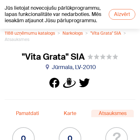
Jūs lietojat novecojušu pārlūkprogrammu,
+23
°C
lapas funkcionalitāte var nedarboties. Mēs
Aizvērt
iesakām atjaunot Jūsu pārluprogrammu.
1188 uzņēmumu katalogs
Narkologs
"Vita Grata" SIA
Atsauksmes
"Vita Grata" SIA
Jūrmala, LV-2010
Pamatdati
Karte
Atsauksmes
?
0
0