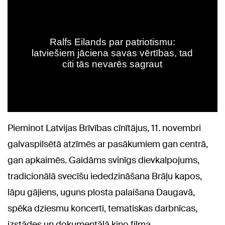
Pieminot Latvijas Brīvības cīnītājus, 11. novembri
galvaspilsētā atzīmēs ar pasākumiem gan centrā,
gan apkaimēs. Gaidāms svinīgs dievkalpojums,
tradicionālā svecīšu iededzināšana Brāļu kapos,
lāpu gājiens, uguns plosta palaišana Daugavā,
spēka dziesmu koncerti, tematiskas darbnīcas,
izstādes un dokumentālā kino filma.