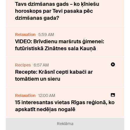
Tavs dzimšanas gads – ko ķīniešu
horoskops par Tevi pasaka pēc
dzimšanas gada?
Relaxation
5:59 AM
VIDEO: Brīvdienu maršruts ģimenei:
futūristiskā Zinātnes sala Kauņā
Recipes
6:57 AM
Recepte: Krāsnī cepti kabači ar
tomātiem un sieru
Relaxation
12:00 AM
15 interesantas vietas Rīgas reģionā, ko
apskatīt nedēļas nogalē
Reklāma