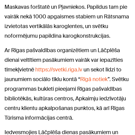
Maskavas forštatē un Pļavniekos. Papildus tam pie
vairāk nekā 1000 apgaismes stabiem un Rātsnama
izvietotas vertikālās karoglentes, un svētku
noformējumu papildina karogkonstrukcijas.
Ar Rīgas pašvaldības organizētiem un Lāčplēša
dienai veltītiem pasākumiem vairāk var iepazīties
tīmekļvietnē
https://svetki.riga.lv
un sekot līdzi to
jaunumiem sociālo tīklu kontā “
Rīgā notiek
”. Svētku
programmas bukleti pieejami Rīgas pašvaldības
bibliotēkās, kultūras centros, Apkaimju iedzīvotāju
centru klientu apkalpošanas punktos, kā arī Rīgas
Tūrisma informācijas centrā.
Iedvesmojies Lāčplēša dienas pasākumiem un