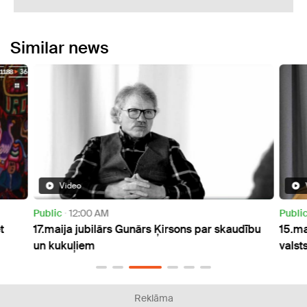
Similar news
Video
Public
12:00 AM
Publi
t
17.maija jubilārs Gunārs Ķirsons par skaudību
15.ma
un kukuļiem
valst
Reklāma