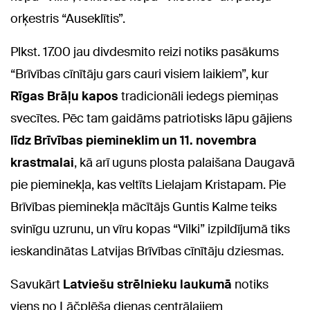
orķestris “Auseklītis”.
Plkst. 17.00 jau divdesmito reizi notiks pasākums
“Brīvības cīnītāju gars cauri visiem laikiem”, kur
Rīgas Brāļu kapos
tradicionāli iedegs piemiņas
svecītes. Pēc tam gaidāms patriotisks lāpu gājiens
līdz Brīvības piemineklim un 11. novembra
krastmalai
, kā arī uguns plosta palaišana Daugavā
pie pieminekļa, kas veltīts Lielajam Kristapam. Pie
Brīvības pieminekļa mācītājs Guntis Kalme teiks
svinīgu uzrunu, un vīru kopas “Vilki” izpildījumā tiks
ieskandinātas Latvijas Brīvības cīnītāju dziesmas.
Savukārt
Latviešu strēlnieku laukumā
notiks
viens no Lāčplēša dienas centrālajiem