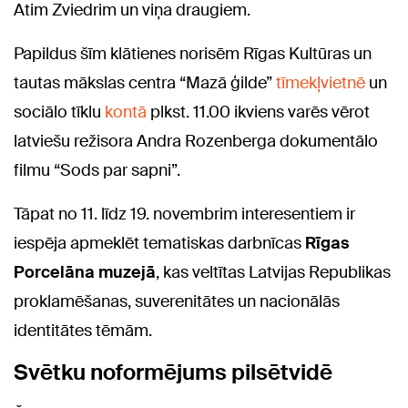
Atim Zviedrim un viņa draugiem.
Papildus šīm klātienes norisēm Rīgas Kultūras un
tautas mākslas centra “Mazā ģilde”
tīmekļvietnē
un
sociālo tīklu
kontā
plkst. 11.00 ikviens varēs vērot
latviešu režisora Andra Rozenberga dokumentālo
filmu “Sods par sapni”.
Tāpat no 11. līdz 19. novembrim interesentiem ir
iespēja apmeklēt tematiskas darbnīcas
Rīgas
Porcelāna muzejā
, kas veltītas Latvijas Republikas
proklamēšanas, suverenitātes un nacionālās
identitātes tēmām.
Svētku noformējums pilsētvidē