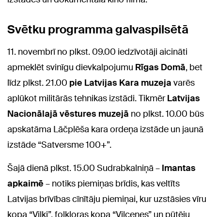
Svētku programma galvaspilsētā
11. novembrī no plkst. 09.00 iedzīvotāji aicināti
apmeklēt svinīgu dievkalpojumu
Rīgas Domā
, bet
līdz plkst. 21.00
pie Latvijas Kara muzeja
varēs
aplūkot militārās tehnikas izstādi. Tikmēr
Latvijas
Nacionālajā vēstures muzejā
no plkst. 10.00 būs
apskatāma Lāčplēša kara ordeņa izstāde un jaunā
izstāde “Satversme 100+”.
Šajā dienā plkst. 15.00 Sudrabkalniņā
–
Imantas
apkaimē
– notiks piemiņas brīdis, kas veltīts
Latvijas brīvības cīnītāju piemiņai, kur uzstāsies vīru
kopa “Vilki”, folkloras kopa “Vilcenes” un pūtēju