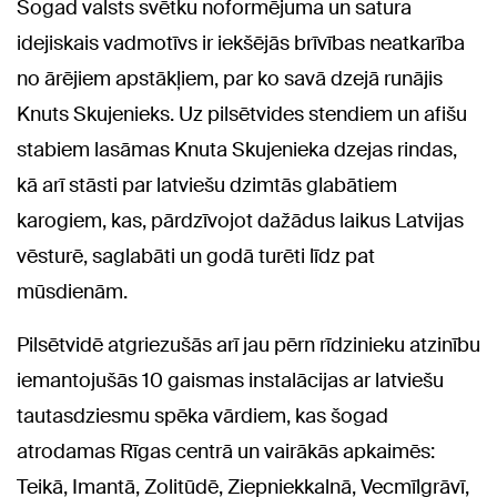
Šogad valsts svētku noformējuma un satura
idejiskais vadmotīvs ir iekšējās brīvības neatkarība
no ārējiem apstākļiem, par ko savā dzejā runājis
Knuts Skujenieks. Uz pilsētvides stendiem un afišu
stabiem lasāmas Knuta Skujenieka dzejas rindas,
kā arī stāsti par latviešu dzimtās glabātiem
karogiem, kas, pārdzīvojot dažādus laikus Latvijas
vēsturē, saglabāti un godā turēti līdz pat
mūsdienām.
Pilsētvidē atgriezušās arī jau pērn rīdzinieku atzinību
iemantojušās 10 gaismas instalācijas ar latviešu
tautasdziesmu spēka vārdiem, kas šogad
atrodamas Rīgas centrā un vairākās apkaimēs:
Teikā, Imantā, Zolitūdē, Ziepniekkalnā, Vecmīlgrāvī,