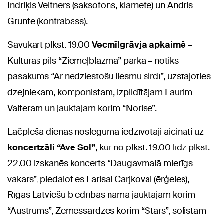
Indriķis Veitners (saksofons, klarnete) un Andris
Grunte (kontrabass).
Savukārt plkst. 19.00
Vecmīlgrāvja apkaimē
–
Kultūras pils “Ziemeļblāzma” parkā – notiks
pasākums “Ar nedziestošu liesmu sirdī”, uzstājoties
dzejniekam, komponistam, izpildītājam Laurim
Valteram un jauktajam korim “Norise”.
Lāčplēša dienas noslēgumā iedzīvotāji aicināti uz
koncertzāli “Ave Sol”
, kur no plkst. 19.00 līdz plkst.
22.00 izskanēs koncerts “Daugavmalā mierīgs
vakars”, piedaloties Larisai Carjkovai (ērģeles),
Rīgas Latviešu biedrības nama jauktajam korim
“Austrums”, Zemessardzes korim “Stars”, solistam