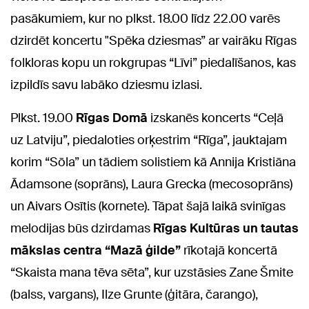
pasākumiem, kur no plkst. 18.00 līdz 22.00 varēs
dzirdēt koncertu "Spēka dziesmas” ar vairāku Rīgas
folkloras kopu un rokgrupas “Līvi” piedalīšanos, kas
izpildīs savu labāko dziesmu izlasi.
Plkst. 19.00
Rīgas Domā
izskanēs koncerts “Ceļā
uz Latviju”, piedaloties orķestrim “Rīga”, jauktajam
korim “Sōla” un tādiem solistiem kā Annija Kristiāna
Ādamsone (soprāns), Laura Grecka (mecosoprāns)
un Aivars Osītis (kornete). Tāpat šajā laikā svinīgas
melodijas būs dzirdamas
Rīgas Kultūras un tautas
mākslas centra “Mazā ģilde”
rīkotajā koncertā
“Skaista mana tēva sēta”, kur uzstāsies Zane Šmite
(balss, vargans), Ilze Grunte (ģitāra, čarango),