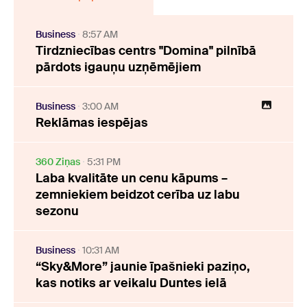
Business
8:57 AM
Tirdzniecības centrs "Domina" pilnībā
pārdots igauņu uzņēmējiem
Business
3:00 AM
Reklāmas iespējas
360 Ziņas
5:31 PM
Laba kvalitāte un cenu kāpums –
zemniekiem beidzot cerība uz labu
sezonu
Business
10:31 AM
“Sky&More” jaunie īpašnieki paziņo,
kas notiks ar veikalu Duntes ielā