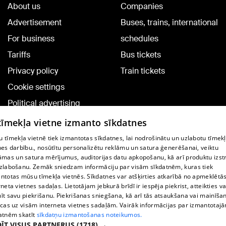
About us
Companies
Advertisement
Buses, trains, international
For business
schedules
Tariffs
Bus tickets
Privacy policy
Train tickets
Cookie settings
Political advertising
Cookie policy
 tīmekļa vietne izmanto sīkdatnes
Commenting terms
 tīmekļa vietnē tiek izmantotas sīkdatnes, lai nodrošinātu un uzlabotu tīmek
nes darbību., nosūtītu personalizētu reklāmu un satura ģenerēšanai, veiktu
āmas un satura mērījumus, auditorijas datu apkopošanu, kā arī produktu izst
TV program
zlabošanu. Zemāk sniedzam informāciju par visām sīkdatnēm, kuras tiek
Contract rules
ntotas mūsu tīmekļa vietnēs. Sīkdatnes var atšķirties atkarībā no apmeklētā
rneta vietnes sadaļas. Lietotājam jebkurā brīdī ir iespēja piekrist, atteikties va
360 Ziņu kontakti
īt savu piekrišanu. Piekrišanas sniegšana, kā arī tās atsaukšana vai mainīša
ecas uz visām interneta vietnes sadaļām. Vairāk informācijas par izmantotaj
Helio Media
atnēm skatīt
sīkdatņu izmantošanas noteikumos.
ĪT VISUS PARTNERUS
(1718) →