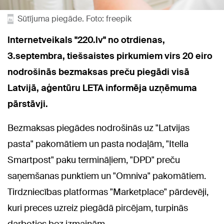
Sūtījuma piegāde. Foto: freepik
Internetveikals "220.lv" no otrdienas,
3.septembra, tiešsaistes pirkumiem virs 20 eiro
nodrošinās bezmaksas preču piegādi visā
Latvijā, aģentūru LETA informēja uzņēmuma
pārstāvji.
Bezmaksas piegādes nodrošinās uz "Latvijas
pasta" pakomātiem un pasta nodaļām, "Itella
Smartpost" paku termināļiem, "DPD" preču
saņemšanas punktiem un "Omniva" pakomātiem.
Tirdzniecības platformas "Marketplace" pārdevēji,
kuri preces uzreiz piegādā pircējam, turpinās
darboties bez izmaiņām.