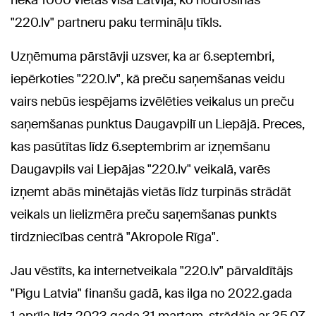
"220.lv" partneru paku termināļu tīkls.
Uzņēmuma pārstāvji uzsver, ka ar 6.septembri,
iepērkoties "220.lv", kā preču saņemšanas veidu
vairs nebūs iespējams izvēlēties veikalus un preču
saņemšanas punktus Daugavpilī un Liepājā. Preces,
kas pasūtītas līdz 6.septembrim ar izņemšanu
Daugavpils vai Liepājas "220.lv" veikalā, varēs
izņemt abās minētajās vietās līdz turpinās strādāt
veikals un lielizmēra preču saņemšanas punkts
tirdzniecības centrā "Akropole Rīga".
Jau vēstīts, ka internetveikala "220.lv" pārvaldītājs
"Pigu Latvia" finanšu gadā, kas ilga no 2022.gada
1.aprīļa līdz 2023.gada 31.martam, strādāja ar 35,07