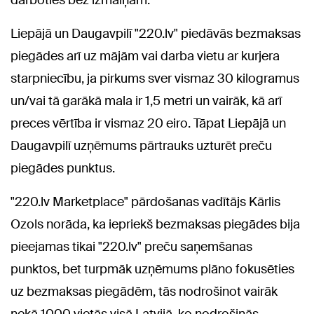
Liepājā un Daugavpilī "220.lv" piedāvās bezmaksas
piegādes arī uz mājām vai darba vietu ar kurjera
starpniecību, ja pirkums sver vismaz 30 kilogramus
un/vai tā garākā mala ir 1,5 metri un vairāk, kā arī
preces vērtība ir vismaz 20 eiro. Tāpat Liepājā un
Daugavpilī uzņēmums pārtrauks uzturēt preču
piegādes punktus.
"220.lv Marketplace" pārdošanas vadītājs Kārlis
Ozols norāda, ka iepriekš bezmaksas piegādes bija
pieejamas tikai "220.lv" preču saņemšanas
punktos, bet turpmāk uzņēmums plāno fokusēties
uz bezmaksas piegādēm, tās nodrošinot vairāk
nekā 1000 vietās visā Latvijā, ko nodrošinās