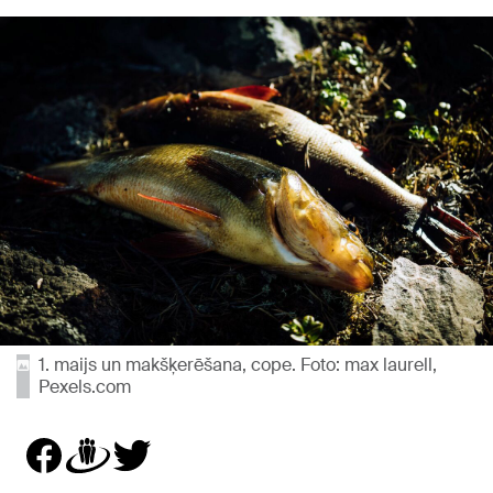
1. maijs un makšķerēšana, cope. Foto: max laurell,
Pexels.com