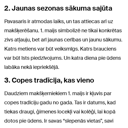
2. Jaunas sezonas sākuma sajūta
Pavasaris ir atmodas laiks, un tas attiecas arī uz
makšķerēšanu. 1. maijs simbolizē ne tikai konkrētas
zivs atļauju, bet arī jaunas cerības un jaunu sākumu.
Katrs metiens var būt veiksmīgs. Katrs brauciens
var būt īsts piedzīvojums. Un katra diena pie ūdens
labāka nekā iepriekšējā.
3. Copes tradīcija, kas vieno
Daudziem makšķerniekiem 1. maijs ir kļuvis par
copes tradīciju gadu no gada. Tas ir datums, kad
tiekas draugi, ģimenes locekļi vai kolēģi, lai kopā
dotos pie ūdens. Ir savas “slepenās vietas”, savi