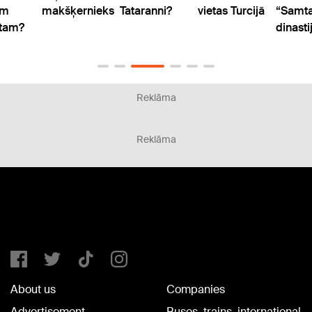
am
makšķernieks
Tataranni?
vietas Turcijā
“Samt
ātam?
dinasti
Reklāma
Reklāma
About us
Companies
Advertisement
Buses, trains, international