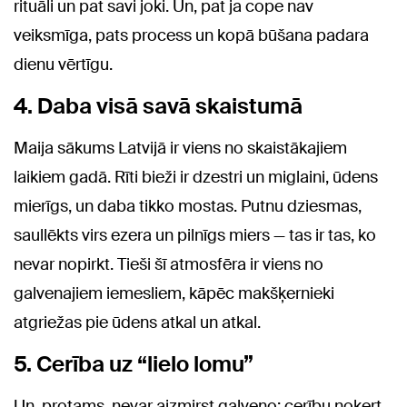
rituāli un pat savi joki. Un, pat ja cope nav
veiksmīga, pats process un kopā būšana padara
dienu vērtīgu.
4. Daba visā savā skaistumā
Maija sākums Latvijā ir viens no skaistākajiem
laikiem gadā. Rīti bieži ir dzestri un miglaini, ūdens
mierīgs, un daba tikko mostas. Putnu dziesmas,
saullēkts virs ezera un pilnīgs miers — tas ir tas, ko
nevar nopirkt. Tieši šī atmosfēra ir viens no
galvenajiem iemesliem, kāpēc makšķernieki
atgriežas pie ūdens atkal un atkal.
5. Cerība uz “lielo lomu”
Un, protams, nevar aizmirst galveno: cerību noķert