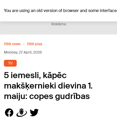
+23
°C
You are using an old version of browser and some interfa
Reklāma
1188 news
1188 play
Monday, 27 April, 2026
TV
5 iemesli, kāpēc
makšķernieki dievina 1.
maiju: copes gudrības