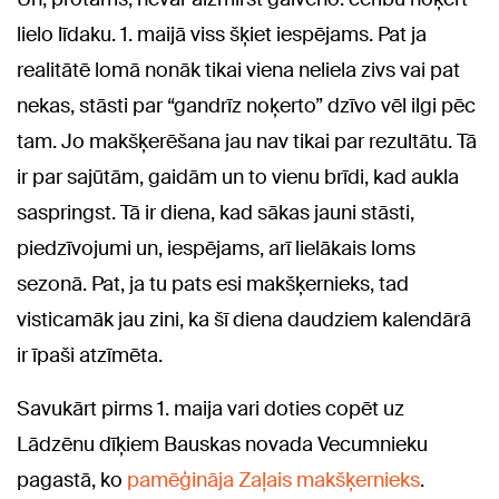
lielo līdaku. 1. maijā viss šķiet iespējams. Pat ja
realitātē lomā nonāk tikai viena neliela zivs vai pat
nekas, stāsti par “gandrīz noķerto” dzīvo vēl ilgi pēc
tam. Jo makšķerēšana jau nav tikai par rezultātu. Tā
ir par sajūtām, gaidām un to vienu brīdi, kad aukla
saspringst. Tā ir diena, kad sākas jauni stāsti,
piedzīvojumi un, iespējams, arī lielākais loms
sezonā. Pat, ja tu pats esi makšķernieks, tad
visticamāk jau zini, ka šī diena daudziem kalendārā
ir īpaši atzīmēta.
Savukārt pirms 1. maija vari doties copēt uz
Lādzēnu dīķiem Bauskas novada Vecumnieku
pagastā, ko
pamēģināja Zaļais makšķernieks
.