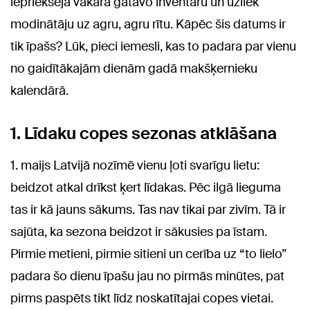
iepriekšējā vakarā gatavo inventāru un uzliek
modinātāju uz agru, agru rītu. Kāpēc šis datums ir
tik īpašs? Lūk, pieci iemesli, kas to padara par vienu
no gaidītākajām dienām gadā makšķernieku
kalendārā.
1. Līdaku copes sezonas atklāšana
1. maijs Latvijā nozīmē vienu ļoti svarīgu lietu:
beidzot atkal drīkst ķert līdakas. Pēc ilgā lieguma
tas ir kā jauns sākums. Tas nav tikai par zivīm. Tā ir
sajūta, ka sezona beidzot ir sākusies pa īstam.
Pirmie metieni, pirmie sitieni un cerība uz “to lielo”
padara šo dienu īpašu jau no pirmās minūtes, pat
pirms paspēts tikt līdz noskatītajai copes vietai.