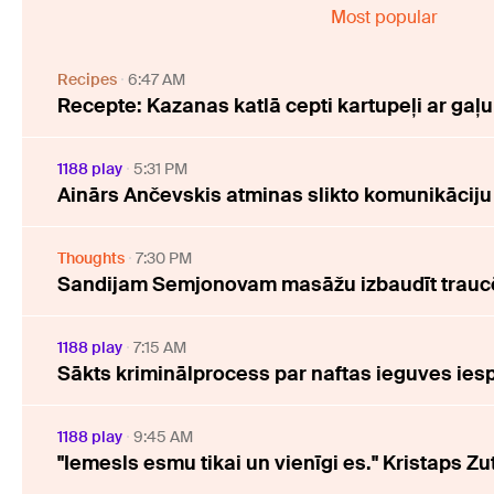
Most popular
Recipes
6:47 AM
Recepte: Kazanas katlā cepti kartupeļi ar gaļu
1188 play
5:31 PM
Ainārs Ančevskis atminas slikto komunikāciju
Thoughts
7:30 PM
Sandijam Semjonovam masāžu izbaudīt traucē
1188 play
7:15 AM
Sākts kriminālprocess par naftas ieguves 
1188 play
9:45 AM
"Iemesls esmu tikai un vienīgi es." Kristaps Zu