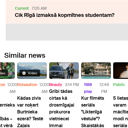
Current
7:05 AM
Cik Rīgā izmaksā kopmītnes studentam?
Similar news
deo
Video
ion
12:00
Relaxation
12:00
Beauty
3:14 PM
1188
12:48
Public
Gribi tādas
AM
AM
play
PM
Kādas zivis
cirtas kā
Kur filmēts
5 lieta
rnieks
var noķert
drosmīgajai
seriāls
varam
Burtnieka
prokurora
"Liktenīgā
mācīti
ībās –
ezerā? Testē
vietniecei
vēstule"?
modi n
t vērā
Zaļais
Immai
Skaistākās
seriāla