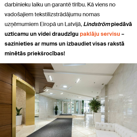
darbinieku laiku un garantē tīrību. Kā viens no
vadošajiem tekstilizstrādājumu nomas
uzņēmumiem Eiropā un Latvijā,
Lindström
piedāvā
uzticamu un videi draudzīgu
paklāju servisu
–
sazinieties ar mums un izbaudiet visas rakstā
minētās priekšrocības!