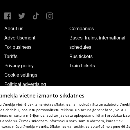
About us
Companies
Advertisement
Buses, trains, international
For business
schedules
Tariffs
Bus tickets
Privacy policy
Train tickets
Cookie settings
Political advertising
Cookie policy
 tīmekļa vietne izmanto sīkdatnes
Commenting terms
 tīmekļa vietnē tiek izmantotas sīkdatnes, lai nodrošinātu un uzlabotu tīmek
nes darbību., nosūtītu personalizētu reklāmu un satura ģenerēšanai, veiktu
āmas un satura mērījumus, auditorijas datu apkopošanu, kā arī produktu izst
TV program
zlabošanu. Zemāk sniedzam informāciju par visām sīkdatnēm, kuras tiek
Contract rules
ntotas mūsu tīmekļa vietnēs. Sīkdatnes var atšķirties atkarībā no apmeklētā