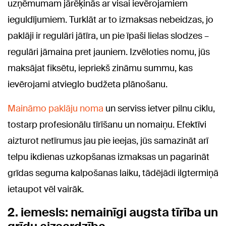
uzņēmumam jārēķinās ar visai ievērojamiem
ieguldījumiem. Turklāt ar to izmaksas nebeidzas, jo
paklāji ir regulāri jātīra, un pie īpaši lielas slodzes –
regulāri jāmaina pret jauniem. Izvēloties nomu, jūs
maksājat fiksētu, iepriekš zināmu summu, kas
ievērojami atvieglo budžeta plānošanu.
Maināmo paklāju noma
un serviss ietver pilnu ciklu,
tostarp profesionālu tīrīšanu un nomaiņu. Efektīvi
aizturot netīrumus jau pie ieejas, jūs samazināt arī
telpu ikdienas uzkopšanas izmaksas un pagarināt
grīdas seguma kalpošanas laiku, tādējādi ilgtermiņā
ietaupot vēl vairāk.
2. iemesls: nemainīgi augsta tīrība un