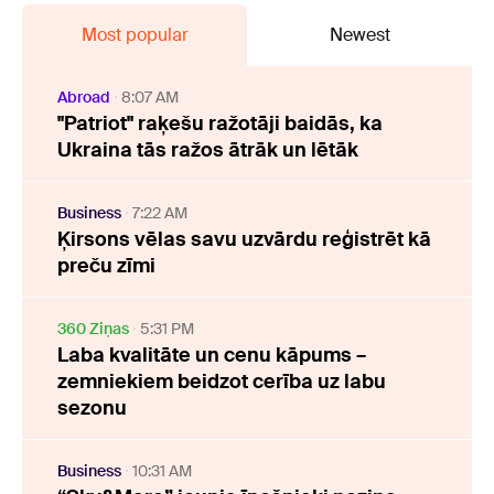
Most popular
Newest
Abroad
8:07 AM
"Patriot" raķešu ražotāji baidās, ka
Ukraina tās ražos ātrāk un lētāk
Business
7:22 AM
Ķirsons vēlas savu uzvārdu reģistrēt kā
preču zīmi
360 Ziņas
5:31 PM
Laba kvalitāte un cenu kāpums –
zemniekiem beidzot cerība uz labu
sezonu
Business
10:31 AM