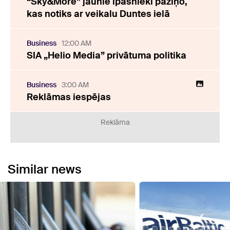
“Sky&More” jaunie īpašnieki paziņo,
kas notiks ar veikalu Duntes ielā
Business
12:00 AM
SIA „Helio Media” privātuma politika
Business
3:00 AM
Reklāmas iespējas
Reklāma
Similar news