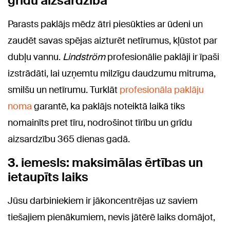
grīdu aizsardzība
Parasts paklājs mēdz ātri piesūkties ar ūdeni un
zaudēt savas spējas aizturēt netīrumus, kļūstot par
dubļu vannu.
Lindström
profesionālie paklāji ir īpaši
izstrādāti, lai uzņemtu milzīgu daudzumu mitruma,
smilšu un netīrumu. Turklāt
profesionāla paklāju
noma
garantē, ka paklājs noteiktā laikā tiks
nomainīts pret tīru, nodrošinot tīrību un grīdu
aizsardzību 365 dienas gadā.
3. iemesls: maksimālas ērtības un
ietaupīts laiks
Jūsu darbiniekiem ir jākoncentrējas uz saviem
tiešajiem pienākumiem, nevis jātērē laiks domājot,