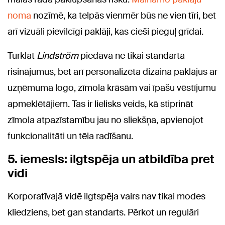
noma
nozīmē, ka telpās vienmēr būs ne vien tīri, bet
arī vizuāli pievilcīgi paklāji, kas cieši pieguļ grīdai.
Turklāt
Lindström
piedāvā ne tikai standarta
risinājumus, bet arī personalizēta dizaina paklājus ar
uzņēmuma logo, zīmola krāsām vai īpašu vēstījumu
apmeklētājiem. Tas ir lielisks veids, kā stiprināt
zīmola atpazīstamību jau no sliekšņa, apvienojot
funkcionalitāti un tēla radīšanu.
5. iemesls: ilgtspēja un atbildība pret
vidi
Korporatīvajā vidē ilgtspēja vairs nav tikai modes
kliedziens, bet gan standarts. Pērkot un regulāri