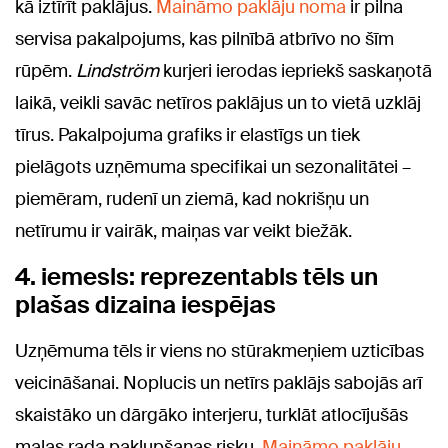
kā iztīrīt paklājus.
Maināmo paklāju noma
ir pilna
servisa pakalpojums, kas pilnībā atbrīvo no šīm
rūpēm.
Lindström
kurjeri ierodas iepriekš saskaņotā
laikā, veikli savāc netīros paklājus un to vietā uzklāj
tīrus. Pakalpojuma grafiks ir elastīgs un tiek
pielāgots uzņēmuma specifikai un sezonalitātei –
piemēram, rudenī un ziemā, kad nokrišņu un
netīrumu ir vairāk, maiņas var veikt biežāk.
4. iemesls: reprezentabls tēls un
plašas dizaina iespējas
Uzņēmuma tēls ir viens no stūrakmeņiem uzticības
veicināšanai. Noplucis un netīrs paklājs sabojās arī
skaistāko un dārgāko interjeru, turklāt atlocījušās
malas rada paklupšanas risku.
Maināmo paklāju