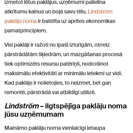
izmetot lētus paklājus, uzņēmumi palielina
atkritumu kalnus un bojā savu tēlu.
Lindström
paklāju noma
ir balstīta uz aprites ekonomikas
pamatprincipiem.
Visi paklāji ir ražoti no īpaši izturīgām, otrreiz
pārstrādātām šķiedrām, un mazgāšanas procesā
tiek optimizēts resursu patēriņš, nodrošinot
maksimālu efektivitāti ar minimālu ietekmi uz vidi.
Kad paklājs ir nolietojies, to neizmet, bet gan
remontē, pārstrādā vai atbildīgi utilizē.
Lindström
– ilgtspējīga paklāju noma
jūsu uzņēmumam
Maināmo paklāju noma vienlaicīgi ietaupa