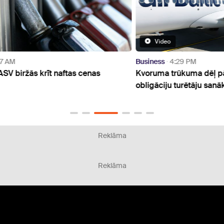
Video
Business
4:29 PM
Busin
Kvoruma trūkuma dēļ pārceļ "airBaltic"
No gr
obligāciju turētāju sanāksmi
iegul
mājo
Reklāma
Reklāma