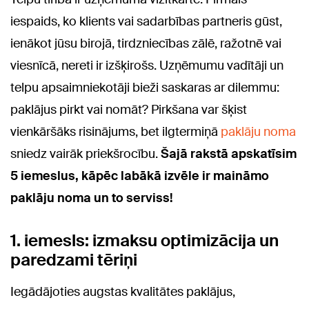
iespaids, ko klients vai sadarbības partneris gūst,
ienākot jūsu birojā, tirdzniecības zālē, ražotnē vai
viesnīcā, nereti ir izšķirošs. Uzņēmumu vadītāji un
telpu apsaimniekotāji bieži saskaras ar dilemmu:
paklājus pirkt vai nomāt? Pirkšana var šķist
vienkāršāks risinājums, bet ilgtermiņā
paklāju noma
sniedz vairāk priekšrocību.
Šajā rakstā apskatīsim
5 iemeslus, kāpēc labākā izvēle ir maināmo
paklāju noma un to serviss!
1. iemesls: izmaksu optimizācija un
paredzami tēriņi
Iegādājoties augstas kvalitātes paklājus,