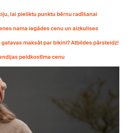
ju, lai pieliktu punktu bērnu radīšanai
menes nama iegādes cenu un aizkulises
atavas maksāt par bikini? Atbildes pārsteidz!
 Vendijas peldkostīma cenu