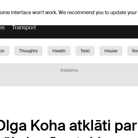
Weather forecast
Horoscopes
vefa
 some interface won't work. We recommend you to update your
es
Transport
ion
Thoughts
Health
Testi
House
Re
dren
Car
1188 play
Sport
Business
G
Reklāma
Olga Koha atklāti par