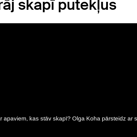
rāj skapī putekļus