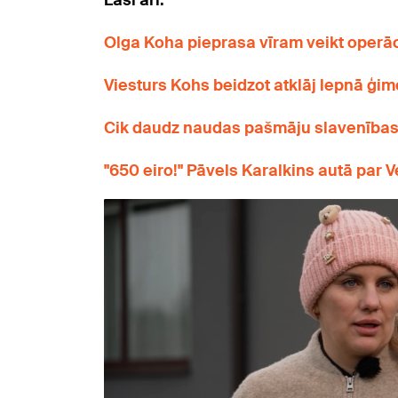
Lasi arī:
Olga Koha pieprasa vīram veikt operāci
Viesturs Kohs beidzot atklāj lepnā ģi
Cik daudz naudas pašmāju slavenības g
"650 eiro!" Pāvels Karalkins autā par