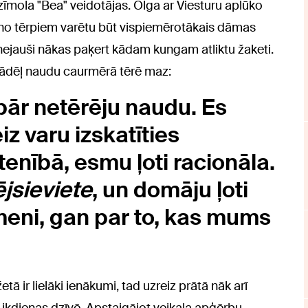
zīmola "Bea" veidotājas. Olga ar Viesturu aplūko
 no tērpiem varētu būt vispiemērotākais dāmas
nejauši nākas paķert kādam kungam atliktu žaketi.
, tādēļ naudu caurmērā tērē maz:
pār netērēju naudu. Es
z varu izskatīties
stenībā, esmu ļoti racionāla.
ējsieviete
, un domāju ļoti
meni, gan par to, kas mums
tā ir lielāki ienākumi, tad uzreiz prātā nāk arī