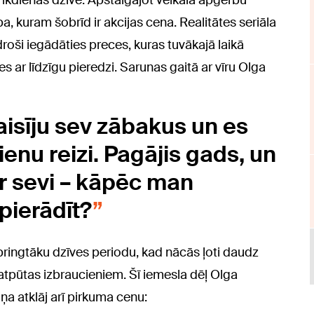
t ikdienas dzīvē. Apstaigājot veikala apģērbu
a, kuram šobrīd ir akcijas cena. Realitātes seriāla
droši iegādāties preces, kuras tuvākajā laikā
es ar līdzīgu pieredzi. Sarunas gaitā ar vīru Olga
aisīju sev zābakus un es
ienu reizi. Pagājis gads, un
r sevi – kāpēc man
pierādīt?
pringtāku dzīves periodu, kad nācās ļoti daudz
i atpūtas izbraucieniem. Šī iemesla dēļ Olga
ņa atklāj arī pirkuma cenu: