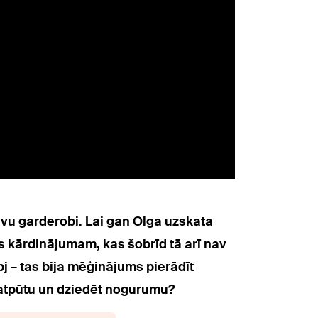
avu garderobi. Lai gan Olga uzskata
es kārdinājumam, kas šobrīd tā arī nav
pj – tas bija mēģinājums pierādīt
āt atpūtu un dziedēt nogurumu?