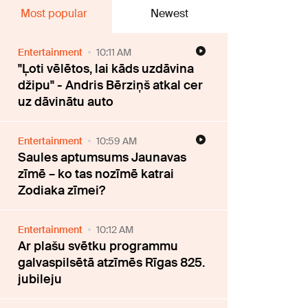
Most popular
Newest
Entertainment
10:11 AM
"Ļoti vēlētos, lai kāds uzdāvina
džipu" - Andris Bērziņš atkal cer
uz dāvinātu auto
Entertainment
10:59 AM
Saules aptumsums Jaunavas
zīmē – ko tas nozīmē katrai
Zodiaka zīmei?
Entertainment
10:12 AM
Ar plašu svētku programmu
galvaspilsētā atzīmēs Rīgas 825.
jubileju