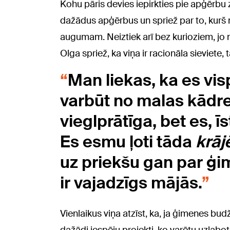
Kohu pāris devies iepirkties pie apģērbu 
dažādus apģērbus un spriež par to, kurš
augumam. Neiztiek arī bez kurioziem, jo 
Olga spriež, ka viņa ir racionāla sieviete
Man liekas, ka es vis
varbūt no malas kādrei
vieglprātīga, bet es, ī
Es esmu ļoti tāda
krāj
uz priekšu gan par ģi
ir vajadzīgs mājās.
Vienlaikus viņa atzīst, ka, ja ģimenes budže