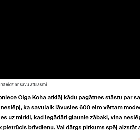
rsteidz ar savu atklāsmi
ībniece Olga Koha atklāj kādu pagātnes stāstu par s
iņa neslēpj, ka savulaik ļāvusies 600 eiro vērtam mod
ties uz mirkli, kad iegādāti glaunie zābaki, viņa neslē
irāk pietrūcis brīvdienu. Vai dārgs pirkums spēj aizst