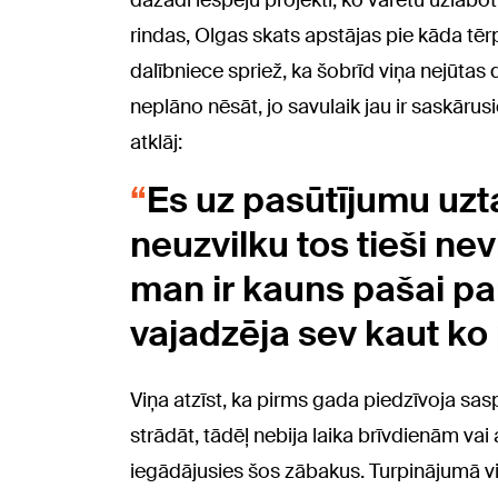
dažādi iespēju projekti, ko varētu uzlabo
rindas, Olgas skats apstājas pie kāda tērp
dalībniece spriež, ka šobrīd viņa nejūtas 
neplāno nēsāt, jo savulaik jau ir saskārusi
atklāj:
Es uz pasūtījumu uzt
neuzvilku tos tieši nev
man ir kauns pašai pa
vajadzēja sev kaut ko 
Viņa atzīst, ka pirms gada piedzīvoja sas
strādāt, tādēļ nebija laika brīvdienām va
iegādājusies šos zābakus. Turpinājumā vi