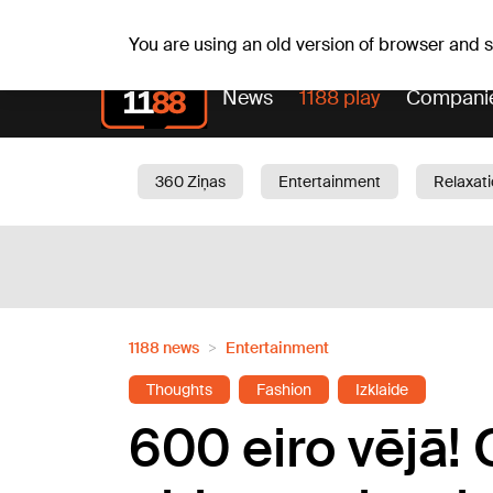
Su, 09.08.2026.
+22
°C
Genoveva, Madara, Geno
You are using an old version of browser and
News
1188 play
Compani
360 Ziņas
Entertainment
Relaxat
Current
Traffic
Beauty
Chil
1188 news
Entertainment
Thoughts
Fashion
Izklaide
600 eiro vējā! 