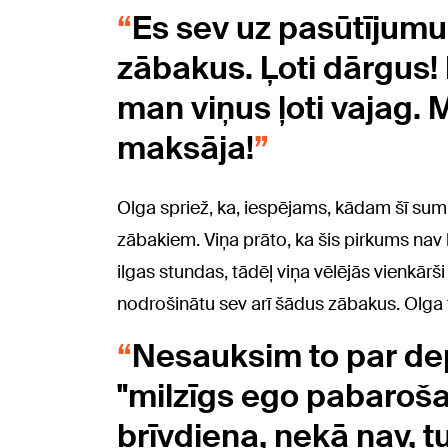
Es sev uz pasūtījumu 
zābakus. Ļoti dārgus! 
man viņus ļoti vajag. 
maksāja!
Olga spriež, ka, iespējams, kādam šī summ
zābakiem. Viņa prāto, ka šis pirkums nav 
ilgas stundas, tādēļ viņa vēlējās vienkārši 
nodrošinātu sev arī šādus zābakus. Olga 
Nesauksim to par depr
"milzīgs ego pabaroša
brīvdiena, nekā nav, tu