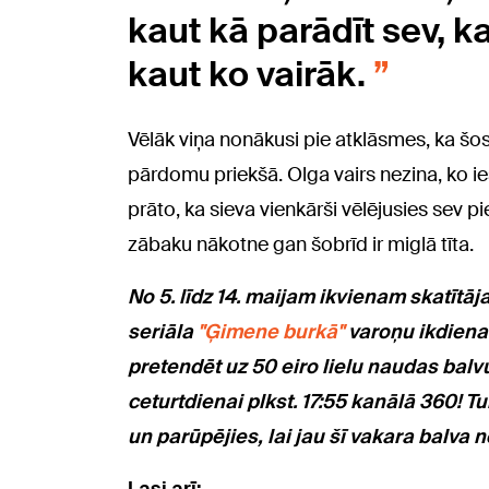
kaut kā parādīt sev, ka
kaut ko vairāk.
Vēlāk viņa nonākusi pie atklāsmes, ka šos
pārdomu priekšā. Olga vairs nezina, ko ie
prāto, ka sieva vienkārši vēlējusies sev pi
zābaku nākotne gan šobrīd ir miglā tīta.
No 5. līdz 14. maijam ikvienam skatītājam
seriāla
"Ģimene burkā"
varoņu ikdienas
pretendēt uz 50 eiro lielu naudas balv
ceturtdienai plkst. 17:55 kanālā 360! T
un parūpējies, lai jau šī vakara balva 