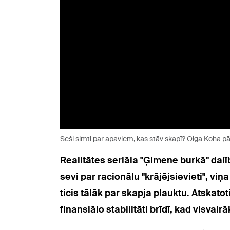
Seši simti par apaviem, kas stāv skapī? Olga Koha pā
Realitātes seriāla "Ģimene burkā" dal
sevi par racionālu "krājējsievieti", v
ticis tālāk par skapja plauktu. Atskato
finansiālo stabilitāti brīdī, kad visva