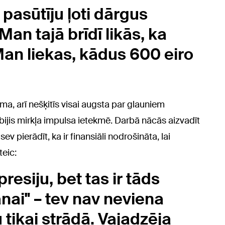
pasūtīju ļoti dārgus
Man tajā brīdī likās, ka
Man liekas, kādus 600 eiro
a, arī nešķitīs visai augsta par glauniem
bijis mirkļa impulsa ietekmē. Darbā nācās aizvadīt
sev pierādīt, ka ir finansiāli nodrošināta, lai
teic:
esiju, bet tas ir tāds
nai" – tev nav neviena
 tikai strādā. Vajadzēja