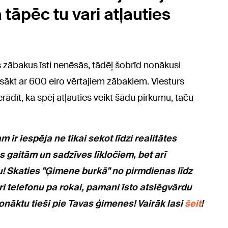
 tāpēc tu vari atļauties
 zābakus īsti nenēsās, tādēļ šobrīd nonākusi
sākt ar 600 eiro vērtajiem zābakiem. Viesturs
erādīt, ka spēj atļauties veikt šādu pirkumu, taču
 ir iespēja ne tikai sekot līdzi realitātes
 gaitām un sadzīves līkločiem, bet arī
u! Skaties "Ģimene burkā" no pirmdienas līdz
uri telefonu pa rokai, pamani īsto atslēgvārdu
nonāktu tieši pie Tavas ģimenes! Vairāk lasi
šeit
!