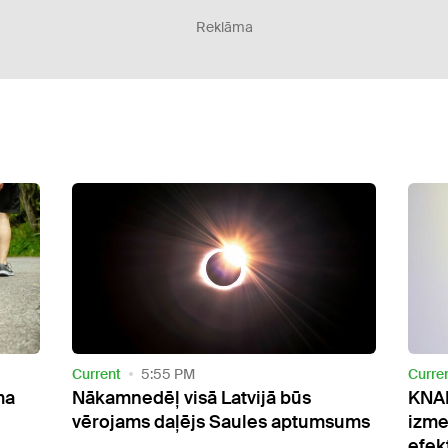
Reklāma
Current
6:38 AM
Curre
KNAB esošo korupcijas
Dīze
sums
izmeklēšanas modeli nosauc par
sama
efektīvu
biju