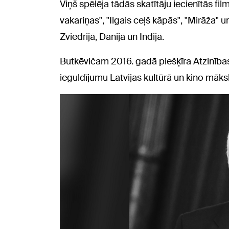
Viņš spēlēja tādās skatītāju iecienītās fil
vakariņas", "Ilgais ceļš kāpās", "Mirāža" un 
Zviedrijā, Dānijā un Indijā.
Butkēvičam 2016. gadā piešķīra Atzinības
ieguldījumu Latvijas kultūrā un kino māks