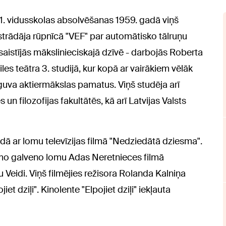
1. vidusskolas absolvēšanas 1959. gadā viņš
 strādāja rūpnīcā "VEF" par automātisko tālruņu
iesaistījās mākslinieciskajā dzīvē - darbojās Roberta
es teātra 3. studijā, kur kopā ar vairākiem vēlāk
va aktiermākslas pamatus. Viņš studēja arī
 un filozofijas fakultātēs, kā arī Latvijas Valsts
ā ar lomu televīzijas filmā "Nedziedātā dziesma".
mo galveno lomu Adas Neretnieces filmā
 Veidi. Viņš filmējies režisora Rolanda Kalniņa
 dziļi". Kinolente "Elpojiet dziļi" iekļauta