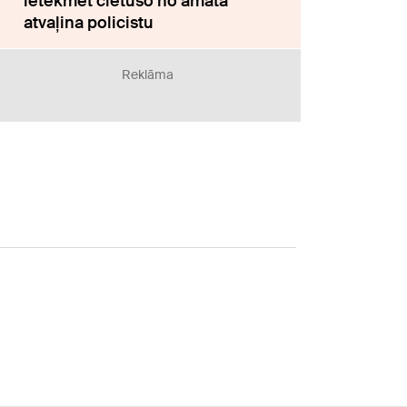
ietekmēt cietušo no amata
atvaļina policistu
Reklāma