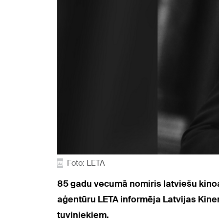
Foto: LETA
85 gadu vecumā nomiris latviešu kinoak
aģentūru LETA informēja Latvijas Kine
tuviniekiem.