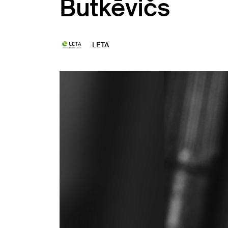
Butkēvičs
LETA