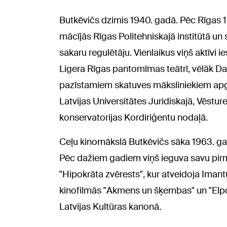
Butkēvičs dzimis 1940. gadā. Pēc Rīgas 1
mācījās Rīgas Politehniskajā institūtā un
sakaru regulētāju. Vienlaikus viņš aktīvi 
Ligera Rīgas pantomīmas teātrī, vēlāk Dail
pazīstamiem skatuves māksliniekiem apgu
Latvijas Universitātes Juridiskajā, Vēstures
konservatorijas Kordiriģentu nodaļā.
Ceļu kinomākslā Butkēvičs sāka 1963. gad
Pēc dažiem gadiem viņš ieguva savu pir
"Hipokrāta zvērests", kur atveidoja Imantu
kinofilmās "Akmens un šķembas" un "Elpojiet
Latvijas Kultūras kanonā.