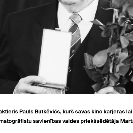
tieris Pauls Butkēvičs, kurš savas kino karjeras lai
matogrāfistu savienības valdes priekšsēdētāja Marta