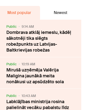
Most popular
Newest
Public
9:14 AM
Dombrava atklāj iemeslu, kādēļ
sākotnēji tika slēgts
robežpunkts uz Latvijas-
Baltkrievijas robežas
Public
10:19 AM
Mirušā uzņēmēja Valērija
Maligina jaunākā meita
nonākusi uz apsūdzēto sola
Public
10:43 AM
Labklājības ministrija rosina
palielināt vecāku pabalstu līdz