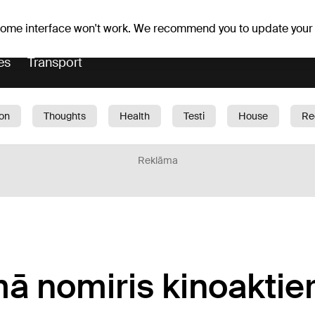
Weather forecast
Horoscopes
 some interface won't work. We recommend you to update your
es
Transport
ion
Thoughts
Health
Testi
House
Re
dren
Car
1188 play
Sport
Business
G
Reklāma
 nomiris kinoaktier