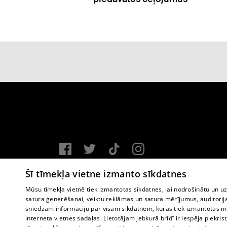
Vortal assistance service: e-mail -
info@1188.lv
Šī tīmekļa vietne izmanto sīkdatnes
Copyright © 2004-2026 SIA HELIO MEDIA.
Mūsu tīmekļa vietnē tiek izmantotas sīkdatnes, lai nodrošinātu un u
satura ģenerēšanai, veiktu reklāmas un satura mērījumus, auditorij
All rights reserved.
sniedzam informāciju par visām sīkdatnēm, kuras tiek izmantotas mū
interneta vietnes sadaļas. Lietotājam jebkurā brīdī ir iespēja piekrist