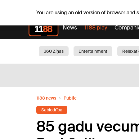
Fr, 07.08.2026.
+18
°C
Alfrēds, Fredis, Madars
You are using an old version of browser and
News
1188 play
Compani
360 Ziņas
Entertainment
Relaxat
Current
Traffic
Beauty
Chil
1188 news
Public
Sabiedrība
85 gadu vecumā