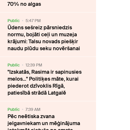
70% no algas
Public
5:47 PM
Ūdens sešreiz pārsniedzis
normu, bojāti ceļi un muzeja
krājumi: Talsu novads piešķir
naudu plūdu seku novēršanai
Public
12:39 PM
"Izskatās, Rasima ir sapinusies
melos..." Politiķes māte, kurai
piederot dzīvoklis Rīgā,
patiesībā strādā Latgalē
Public
7:39 AM
Pēc neētiska zvana
jelgavniekam un mēģinājuma