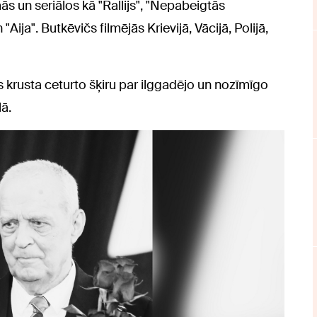
mās un seriālos kā "Rallijs", "Nepabeigtās
"Aija". Butkēvičs filmējās Krievijā, Vācijā, Polijā,
 krusta ceturto šķiru par ilggadējo un nozīmīgo
lā.