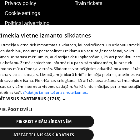
Privacy policy
Train tickets
Cookie settings
Political advertising
Cookie policy
 tīmekļa vietne izmanto sīkdatnes
Commenting terms
 tīmekļa vietnē tiek izmantotas sīkdatnes, lai nodrošinātu un uzlabotu tīmek
nes darbību., nosūtītu personalizētu reklāmu un satura ģenerēšanai, veiktu
āmas un satura mērījumus, auditorijas datu apkopošanu, kā arī produktu izst
TV program
zlabošanu. Zemāk sniedzam informāciju par visām sīkdatnēm, kuras tiek
Contract rules
ntotas mūsu tīmekļa vietnēs. Sīkdatnes var atšķirties atkarībā no apmeklētā
rneta vietnes sadaļas. Lietotājam jebkurā brīdī ir iespēja piekrist, atteikties va
360 Ziņu kontakti
īt savu piekrišanu. Piekrišanas sniegšana, kā arī tās atsaukšana vai mainīša
ecas uz visām interneta vietnes sadaļām. Vairāk informācijas par izmantotaj
Helio Media
atnēm skatīt
sīkdatņu izmantošanas noteikumos.
ĪT VISUS PARTNERUS
(1718) →
Vortal assistance service: e-mail -
info@1188.lv
PIELĀGOT IZVĒLI
Copyright © 2004-2026 SIA HELIO MEDIA.
All rights reserved.
PIEKRIST VISĀM SĪKDATNĒM
ATSTĀT TEHNISKĀS SĪKDATNES