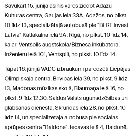
Savukārt 15. jūnijā asinis varēs ziedot Ādažu
Kultūras centrā, Gaujas ielā 33A, Ādažos, no plkst.
10 līdz 13, specializētajā autobusā pie "BLRT Invest
Latvia" Katlakalna ielā 9A, Rīgā, no plkst. 10 līdz 14,
kā arī Ventspils augstskolā/Biznesa inkubatorā,
Inženieru ielā 101, Ventspilī, no plkst. 10 līdz 14.
Tāpat 16. jūnijā VADC izbraukumi paredzēti Liepājas
Olimpiskajā centrā, Brīvības ielā 39, no plkst. 9 līdz
13, Madonas mūzikas skolā, Blaumaņa ielā 16, no
plkst. 9 līdz 12.30, Saldus Valsts ugunsdzēsības un
glābšanas dienestā, Skrundas ielā 28, no plkst. 10
līdz 14, un specializētajā autobusā pie sociālās
aprūpes centra "Baldone", Iecavas ielā 4, Baldonē,