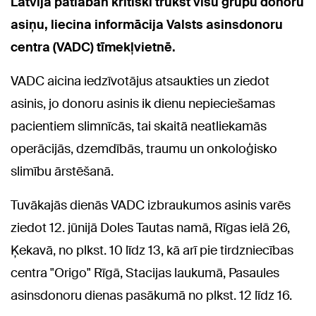
Latvijā patlaban kritiski trūkst visu grupu donoru
asiņu, liecina informācija Valsts asinsdonoru
centra (VADC) tīmekļvietnē.
VADC aicina iedzīvotājus atsaukties un ziedot
asinis, jo donoru asinis ik dienu nepieciešamas
pacientiem slimnīcās, tai skaitā neatliekamās
operācijās, dzemdībās, traumu un onkoloģisko
slimību ārstēšanā.
Tuvākajās dienās VADC izbraukumos asinis varēs
ziedot 12. jūnijā Doles Tautas namā, Rīgas ielā 26,
Ķekavā, no plkst. 10 līdz 13, kā arī pie tirdzniecības
centra "Origo" Rīgā, Stacijas laukumā, Pasaules
asinsdonoru dienas pasākumā no plkst. 12 līdz 16.