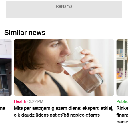
Reklāma
Similar news
Health
3:27 PM
Publi
uma
Mīts par astoņām glāzēm dienā: eksperti atklāj,
Rinkē
cik daudz ūdens patiesībā nepieciešams
finan
paci