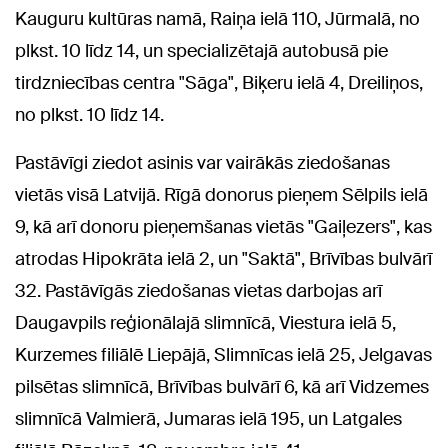
Kauguru kultūras namā, Raiņa ielā 110, Jūrmalā, no
plkst. 10 līdz 14, un specializētajā autobusā pie
tirdzniecības centra "Sāga", Biķeru ielā 4, Dreiliņos,
no plkst. 10 līdz 14.
Pastāvīgi ziedot asinis var vairākās ziedošanas
vietās visā Latvijā. Rīgā donorus pieņem Sēlpils ielā
9, kā arī donoru pieņemšanas vietās "Gaiļezers", kas
atrodas Hipokrāta ielā 2, un "Saktā", Brīvības bulvārī
32. Pastāvīgās ziedošanas vietas darbojas arī
Daugavpils reģionālajā slimnīcā, Viestura ielā 5,
Kurzemes filiālē Liepājā, Slimnīcas ielā 25, Jelgavas
pilsētas slimnīcā, Brīvības bulvārī 6, kā arī Vidzemes
slimnīcā Valmierā, Jumaras ielā 195, un Latgales