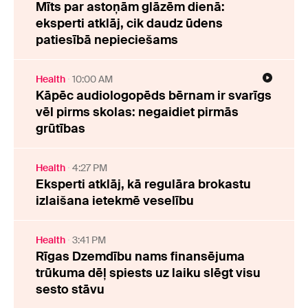
Mīts par astoņām glāzēm dienā:
eksperti atklāj, cik daudz ūdens
patiesībā nepieciešams
Health
10:00 AM
Kāpēc audiologopēds bērnam ir svarīgs
vēl pirms skolas: negaidiet pirmās
grūtības
Health
4:27 PM
Eksperti atklāj, kā regulāra brokastu
izlaišana ietekmē veselību
Health
3:41 PM
Rīgas Dzemdību nams finansējuma
trūkuma dēļ spiests uz laiku slēgt visu
sesto stāvu