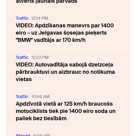
atvērts jaunais pārvads
Traffic
12:14 PM
VIDEO: Apdzīšanas manevrs par 1400
eiro – uz Jelgavas šosejas pieķerts
"BMW" vadītājs ar 170 km/h
Traffic
12:22 PM
VIDEO: Autovadītāja sabojā dzelzceļa
pārbrauktuvi un aizbrauc no notikuma
vietas
Traffic
10:46 AM
Apdzīvotā vietā ar 125 km/h braucošs
motociklists tiek pie 1400 eiro soda un
paliek bez tiesībām
Abroad
8:49 AM