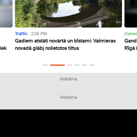
Traffic
2:26 PM
Curren
Gadiem atstāti novārtā un bīstami: Valmieras
Gandr
iek
novadā glābj nolietotos tiltus
Rīgā 
Reklāma
Reklāma