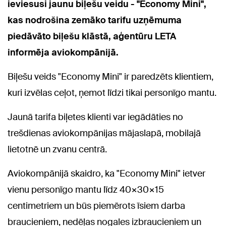
ieviesusi jaunu biļešu veidu - "Economy Mini",
kas nodrošina zemāko tarifu uzņēmuma
piedāvāto biļešu klāstā, aģentūru LETA
informēja aviokompānijā.
Biļešu veids "Economy Mini" ir paredzēts klientiem,
kuri izvēlas ceļot, ņemot līdzi tikai personīgo mantu.
Jaunā tarifa biļetes klienti var iegādāties no
trešdienas aviokompānijas mājaslapā, mobilajā
lietotnē un zvanu centrā.
Aviokompānijā skaidro, ka "Economy Mini" ietver
vienu personīgo mantu līdz 40×30×15
centimetriem un būs piemērots īsiem darba
braucieniem, nedēļas nogales izbraucieniem un