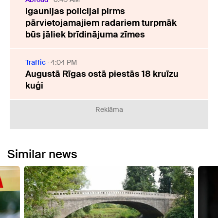
Igaunijas policijai pirms
pārvietojamajiem radariem turpmāk
būs jāliek brīdinājuma zīmes
Traffic
4:04 PM
Augustā Rīgas ostā piestās 18 kruīzu
kuģi
Reklāma
Similar news