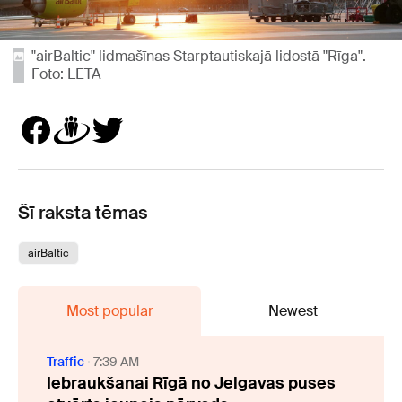
"airBaltic" lidmašīnas Starptautiskajā lidostā "Rīga".
Foto: LETA
Šī raksta tēmas
airBaltic
Most popular
Newest
Traffic
7:39 AM
Iebraukšanai Rīgā no Jelgavas puses