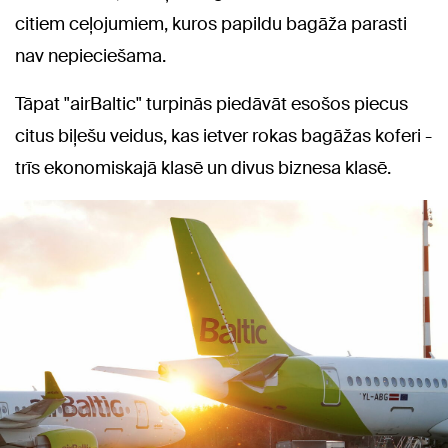
citiem ceļojumiem, kuros papildu bagāža parasti
nav nepieciešama.
Tāpat "airBaltic" turpinās piedāvāt esošos piecus
citus biļešu veidus, kas ietver rokas bagāžas koferi -
trīs ekonomiskajā klasē un divus biznesa klasē.