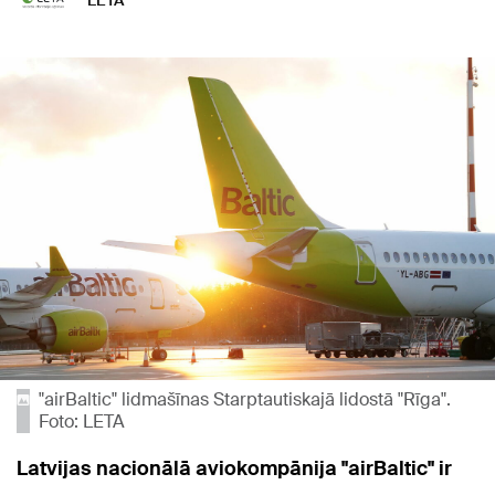
LETA
"airBaltic" lidmašīnas Starptautiskajā lidostā "Rīga".
Foto: LETA
Latvijas nacionālā aviokompānija "airBaltic" ir