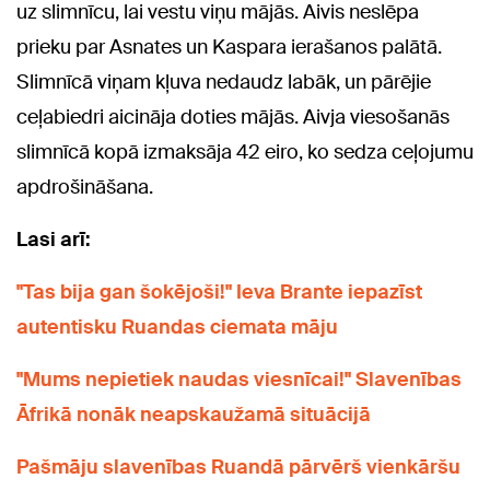
uz slimnīcu, lai vestu viņu mājās. Aivis neslēpa
prieku par Asnates un Kaspara ierašanos palātā.
Slimnīcā viņam kļuva nedaudz labāk, un pārējie
ceļabiedri aicināja doties mājās. Aivja viesošanās
slimnīcā kopā izmaksāja 42 eiro, ko sedza ceļojumu
apdrošināšana.
Lasi arī:
"Tas bija gan šokējoši!" Ieva Brante iepazīst
autentisku Ruandas ciemata māju
"Mums nepietiek naudas viesnīcai!" Slavenības
Āfrikā nonāk neapskaužamā situācijā
Pašmāju slavenības Ruandā pārvērš vienkāršu