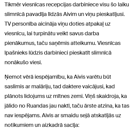
Tikmēr viesnīcas recepcijas darbiniece visu šo laiku
slimnīcā pavadīja līdzās Aivim un viņu pieskatījusi.
TV personība aicināja viņu doties atpakaļ uz
viesnīcu, lai turpinātu veikt savus darba
pienākumus, taču saņēmis atteikumu. Viesnīcas
īpašnieks lūdzis darbinieci pieskatīt slimnīcā
nonākušo viesi.
Ņemot vērā iespējamību, ka Aivis varētu būt
saslimis ar malāriju, tad daktere vaicājusi, kad
plānots lidojums uz mītnes zemi. Viņš skaidroja, ka
jālido no Ruandas jau naktī, taču ārste atzina, ka tas
nav iespējams. Aivis ar smaidu sejā atskatījās uz
notikumiem un aizkadrā sacīja: