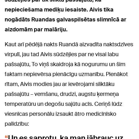
nepieciešama mediķu iesaiste. Aivis tika
nogādāts Ruandas galvaspilsētas slimnīcā ar
aizdomām par malāriju.
Kaut arī pēdējā nakts Ruandā aizvadīta naktsdzīves
virpulī, jau tad Aivis sūdzējies par ne visai labu
pašsajūtu, To viņš skaidroja kā nogurumu un šim
faktam nepievērsa pienācīgu uzmanību. Pienākot
rītam, Aivis modies jau ar ievērojami sliktāku
pašsajūtu – vemšanu, drudzi, augstu ķermeņa
temperatūru un degošu sajūtu acīs. Ceriņš lūdz
viesnīcas personālu izsaukt ātro medicīnīsko
palīdzību:
Un es saprotu, ka man jābrauc uz