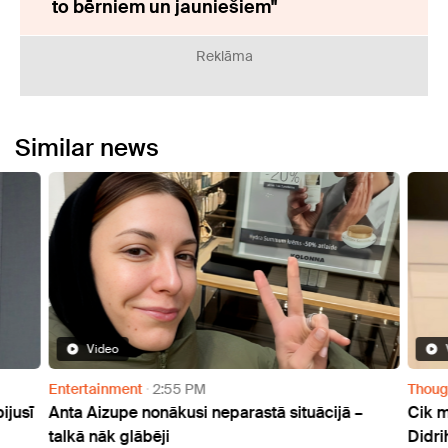
to bērniem un jauniešiem"
Reklāma
Similar news
Video
Entertainment
2:55 PM
Thoug
ijusī
Anta Aizupe nonākusi neparastā situācijā –
Cik m
talkā nāk glābēji
Didri