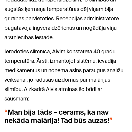
augstās ķermeņa temperatūras dēļ viņam bija
grūtības pārvietoties. Recepcijas administratore
pagatavoja ingvera dzērienus un nogādāja viņu
ārstniecības iestādē.
Ierodoties slimnīcā, Aivim konstatēta 40 grādu
temperatūra. Ārsti, izmantojot sistēmu, ievadīja
medikamentus un noņēma asins paraugus analīžu
veikšanai, jo radušās aizdomas par malārijas
slimību. Aizkadrā Aivis atminas šo brīdi ar
šausmām:
Man bija tāds – cerams, ka nav
nekāda malārija! Tad būs auzas!