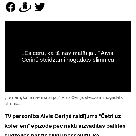
„Es ceru, ka tā nav malārija...” Aivis Ceriņš steidzami nogādāts
slimnīcā
TV personība Aivis Ceriņš raidījuma "Četri uz
koferiem" epizodē pēc naktī aizvadītas ballītes
sūdzējies par tik sliktu pašsajūtu, ka