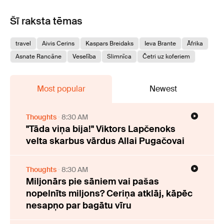
Šī raksta tēmas
travel
Aivis Cerins
Kaspars Breidaks
Ieva Brante
Āfrika
Asnate Rancāne
Veselība
Slimnīca
Četri uz koferiem
Most popular
Newest
Thoughts
8:30 AM
"Tāda viņa bija!" Viktors Lapčenoks
velta skarbus vārdus Allai Pugačovai
Thoughts
8:30 AM
Miljonārs pie sāniem vai pašas
nopelnīts miljons? Ceriņa atklāj, kāpēc
nesapņo par bagātu vīru