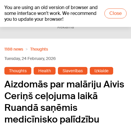
You are using an old version of browser and
+26
°C
some interface won't work. We recommend
Close
you to update your browser!
Reklāma
1188 news
Thoughts
Tuesday, 24 February, 2026
Thoughts
Health
Slavenības
Izklaide
Aizdomās par malāriju Aivis
Ceriņš ceļojuma laikā
Ruandā saņēmis
medicīnisko palīdzību