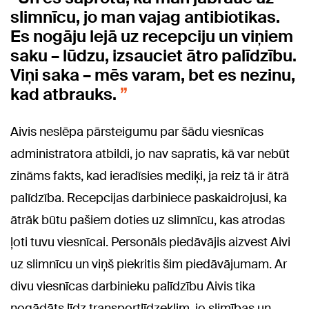
slimnīcu, jo man vajag antibiotikas.
Es nogāju lejā uz recepciju un viņiem
saku – lūdzu, izsauciet ātro palīdzību.
Viņi saka – mēs varam, bet es nezinu,
kad atbrauks.
Aivis neslēpa pārsteigumu par šādu viesnīcas
administratora atbildi, jo nav sapratis, kā var nebūt
zināms fakts, kad ieradīsies mediķi, ja reiz tā ir ātrā
palīdzība. Recepcijas darbiniece paskaidrojusi, ka
ātrāk būtu pašiem doties uz slimnīcu, kas atrodas
ļoti tuvu viesnīcai. Personāls piedāvājis aizvest Aivi
uz slimnīcu un viņš piekritis šim piedāvājumam. Ar
divu viesnīcas darbinieku palīdzību Aivis tika
nogādāts līdz transportlīdzeklim, jo slimības un