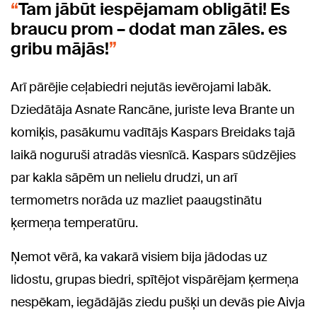
Tam jābūt iespējamam obligāti! Es
braucu prom – dodat man zāles. es
gribu mājās!
Arī pārējie ceļabiedri nejutās ievērojami labāk.
Dziedātāja Asnate Rancāne, juriste Ieva Brante un
komiķis, pasākumu vadītājs Kaspars Breidaks tajā
laikā noguruši atradās viesnīcā. Kaspars sūdzējies
par kakla sāpēm un nelielu drudzi, un arī
termometrs norāda uz mazliet paaugstinātu
ķermeņa temperatūru.
Ņemot vērā, ka vakarā visiem bija jādodas uz
lidostu, grupas biedri, spītējot vispārējam ķermeņa
nespēkam, iegādājās ziedu pušķi un devās pie Aivja