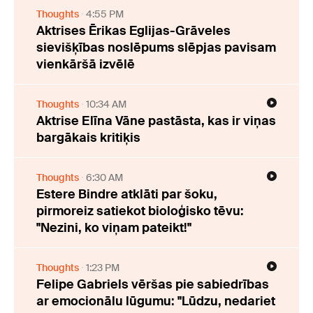
Thoughts
4:55 PM
Aktrises Ērikas Eglijas-Grāveles
sievišķības noslēpums slēpjas pavisam
vienkāršā izvēlē
Thoughts
10:34 AM
Aktrise Elīna Vāne pastāsta, kas ir viņas
bargākais kritiķis
Thoughts
6:30 AM
Estere Bindre atklāti par šoku,
pirmoreiz satiekot bioloģisko tēvu:
"Nezini, ko viņam pateikt!"
Thoughts
1:23 PM
Felipe Gabriels vēršas pie sabiedrības
ar emocionālu lūgumu: "Lūdzu, nedariet