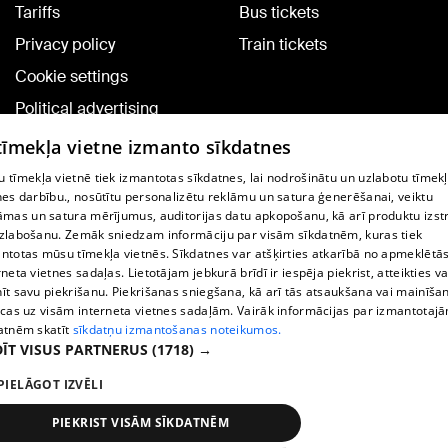
Tariffs
Bus tickets
Privacy policy
Train tickets
Cookie settings
Political advertising
Cookie policy
 tīmekļa vietne izmanto sīkdatnes
Commenting terms
 tīmekļa vietnē tiek izmantotas sīkdatnes, lai nodrošinātu un uzlabotu tīmek
nes darbību., nosūtītu personalizētu reklāmu un satura ģenerēšanai, veiktu
āmas un satura mērījumus, auditorijas datu apkopošanu, kā arī produktu izst
TV program
zlabošanu. Zemāk sniedzam informāciju par visām sīkdatnēm, kuras tiek
Contract rules
ntotas mūsu tīmekļa vietnēs. Sīkdatnes var atšķirties atkarībā no apmeklētā
rneta vietnes sadaļas. Lietotājam jebkurā brīdī ir iespēja piekrist, atteikties va
360 Ziņu kontakti
īt savu piekrišanu. Piekrišanas sniegšana, kā arī tās atsaukšana vai mainīša
ecas uz visām interneta vietnes sadaļām. Vairāk informācijas par izmantotaj
Helio Media
atnēm skatīt
sīkdatņu izmantošanas noteikumos.
ĪT VISUS PARTNERUS
(1718) →
Vortal assistance service: e-mail -
info@1188.lv
PIELĀGOT IZVĒLI
Copyright © 2004-2026 SIA HELIO MEDIA.
All rights reserved.
PIEKRIST VISĀM SĪKDATNĒM