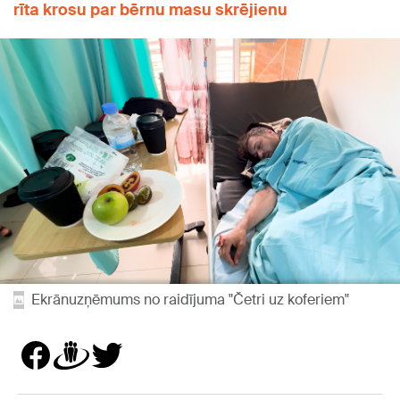
rīta krosu par bērnu masu skrējienu
Ekrānuzņēmums no raidījuma "Četri uz koferiem"