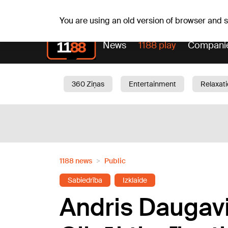
Su, 09.08.2026.
+24
°C
Genoveva, Madara, Gen
You are using an old version of browser and
News
1188 play
Compani
360 Ziņas
Entertainment
Relaxat
Current
Traffic
Beauty
Chil
1188 news
Public
Sabiedrība
Izklaide
Andris Daugavi