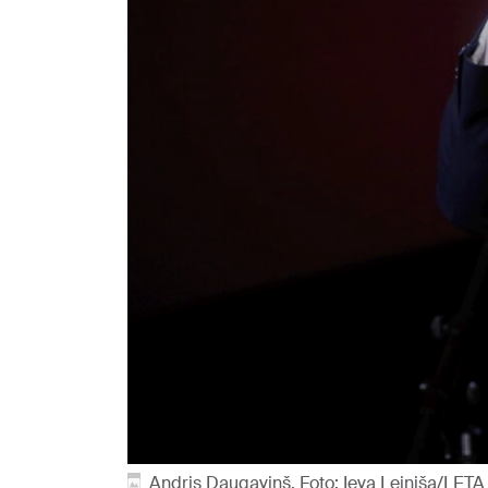
Andris Daugaviņš. Foto: Ieva Leiniša/LETA