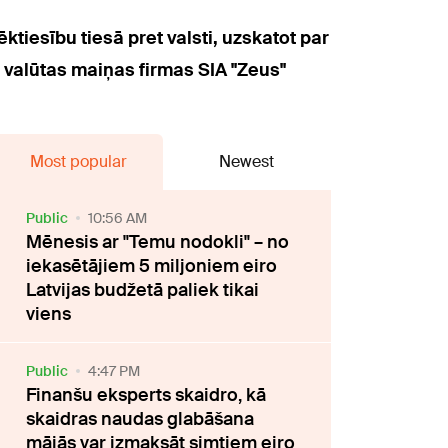
tiesību tiesā pret valsti, uzskatot par
 valūtas maiņas firmas SIA "Zeus"
Most popular
Newest
Public
10:56 AM
Mēnesis ar "Temu nodokli" – no
iekasētājiem 5 miljoniem eiro
Latvijas budžetā paliek tikai
viens
Public
4:47 PM
Finanšu eksperts skaidro, kā
skaidras naudas glabāšana
mājās var izmaksāt simtiem eiro