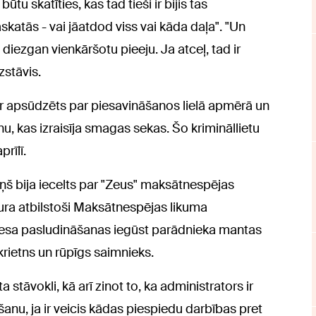
tu skatīties, kas tad tieši ir bijis tas
skatās - vai jāatdod viss vai kāda daļa". "Un
iezgan vienkāršotu pieeju. Ja atceļ, tad ir
stāvis.
ir apsūdzēts par piesavināšanos lielā apmērā un
, kas izraisīja smagas sekas. Šo krimināllietu
prīlī.
iņš bija iecelts par "Zeus" maksātnespējas
kura atbilstoši Maksātnespējas likuma
sa pasludināšanas iegūst parādnieka mantas
krietns un rūpīgs saimnieks.
stāvokli, kā arī zinot to, ka administrators ir
anu, ja ir veicis kādas piespiedu darbības pret