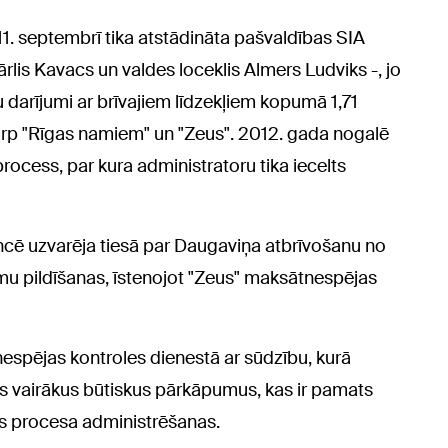
11. septembrī tika atstādināta pašvaldības SIA
rlis Kavacs un valdes loceklis Almers Ludviks -, jo
 darījumi ar brīvajiem līdzekļiem kopumā 1,71
tarp "Rīgas namiem" un "Zeus". 2012. gada nogalē
ocess, par kura administratoru tika iecelts
ncē uzvarēja tiesā par Daugaviņa atbrīvošanu no
u pildīšanas, īstenojot "Zeus" maksātnespējas
espējas kontroles dienestā ar sūdzību, kurā
cis vairākus būtiskus pārkāpumus, kas ir pamats
s procesa administrēšanas.