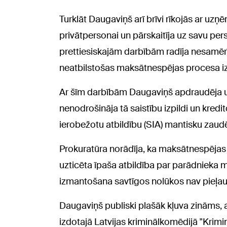
Turklāt Daugaviņš arī brīvi rīkojās ar uz
privātpersonai un pārskaitīja uz savu pe
prettiesiskajām darbībām radīja nesamē
neatbilstošas maksātnespējas procesa iz
Ar šīm darbībām Daugaviņš apdraudēja 
nenodrošināja tā saistību izpildi un kred
ierobežotu atbildību (SIA) mantisku zaud
Prokuratūra norādīja, ka maksātnespējas 
uzticēta īpaša atbildība par parādnieka 
izmantošana savtīgos nolūkos nav pieļa
Daugaviņš publiski plašāk kļuva zināms,
izdotajā Latvijas kriminālkomēdijā "Krimi