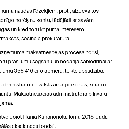
ņēmuma naudas līdzekļiem, proti, aizdeva tos
rsonīgo norēķinu kontu, tādējādi ar savām
rīgas un kreditoru kopuma interesēm
maksas, secināja prokuratūra.
uzņēmuma maksātnespējas procesa norisi,
itoru prasījumu segšanu un nodarīja sabiedrībai ar
ējumu 366 416 eiro apmērā, teikts apsūdzībā.
administratori ir valsts amatpersonas, kurām ir
mantu. Maksātnespējas administratora pilnvaru
ujama.
 atveidojot Harija Kuharjonoka lomu 2018. gadā
nālās ekselences fonds".