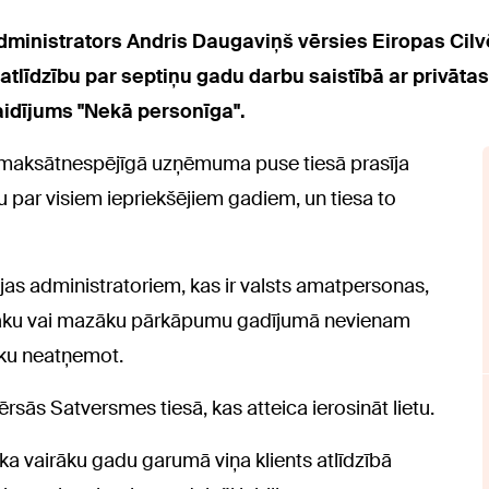
ministrators Andris Daugaviņš vērsies Eiropas Cilvēk
tlīdzību par septiņu gadu darbu saistībā ar privātas
idījums "Nekā personīga".
s" maksātnespējīgā uzņēmuma puse tiesā prasīja
 par visiem iepriekšējiem gadiem, un tiesa to
as administratoriem, kas ir valsts amatpersonas,
ielāku vai mazāku pārkāpumu gadījumā nevienam
iku neatņemot.
ērsās Satversmes tiesā, kas atteica ierosināt lietu.
ka vairāku gadu garumā viņa klients atlīdzībā