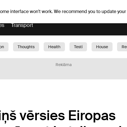
Weather forecast
Horoscopes
ovefa
 some interface won't work. We recommend you to update your
es
Transport
ion
Thoughts
Health
Testi
House
Re
dren
Car
1188 play
Sport
Business
G
Reklāma
ņš vērsies Eiropas