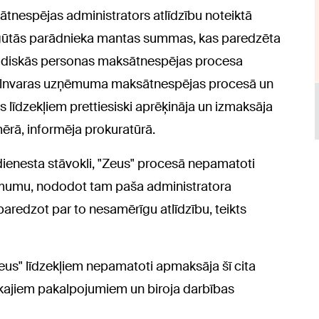
ātnespējas administrators atlīdzību noteiktā
tgūtās parādnieka mantas summas, kas paredzēta
uridiskās personas maksātnespējas procesa
 pilnvaras uzņēmuma maksātnespējas procesā un
līdzekļiem prettiesiski aprēķināja un izmaksāja
rā, informēja prokuratūrā.
dienesta stāvokli, "Zeus" procesā nepamatoti
ņēmumu, nododot tam paša administratora
redzot par to nesamērīgu atlīdzību, teikts
eus" līdzekļiem nepamatoti apmaksāja šī cita
skajiem pakalpojumiem un biroja darbības