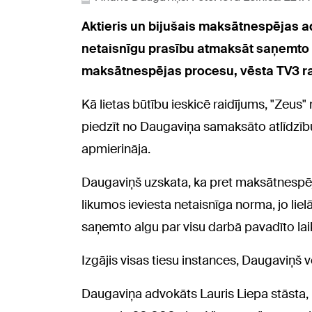
Aktieris un bijušais maksātnespējas ad
netaisnīgu prasību atmaksāt saņemto a
maksātnespējas procesu, vēsta TV3 ra
Kā lietas būtību ieskicē raidījums, "Zeu
piedzīt no Daugaviņa samaksāto atlīdzību
apmierināja.
Daugaviņš uzskata, ka pret maksātnespēj
likumos ieviesta netaisnīga norma, jo l
saņemto algu par visu darbā pavadīto la
Izgājis visas tiesu instances, Daugaviņš v
Daugaviņa advokāts Lauris Liepa stāsta, 