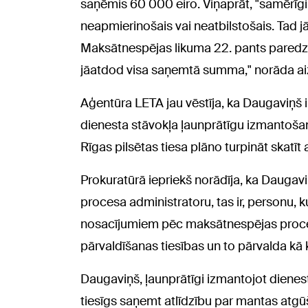
saņēmis 60 000 eiro. Viņaprāt, "samērīgi bū
neapmierinošais vai neatbilstošais. Tad jā
Maksātnespējas likuma 22. pants paredz d
jāatdod visa saņemtā summa," norāda aiz
Aģentūra LETA jau vēstīja, ka Daugaviņš 
dienesta stāvokļa ļaunprātīgu izmantošanu
Rīgas pilsētas tiesa plāno turpināt skatīt a
Prokuratūrā iepriekš norādīja, ka Daugav
procesa administratoru, tas ir, personu, 
nosacījumiem pēc maksātnespējas proce
pārvaldīšanas tiesības un to pārvalda kā 
Daugaviņš, ļaunprātīgi izmantojot dienesta 
tiesīgs saņemt atlīdzību par mantas atgūš