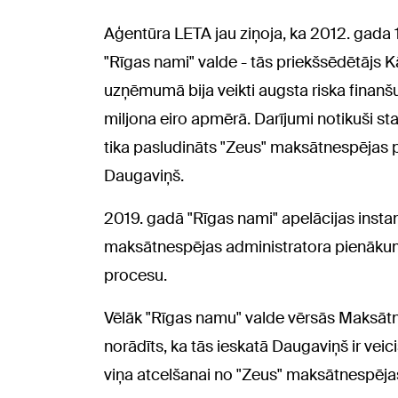
Aģentūra LETA jau ziņoja, ka 2012. gada 
"Rīgas nami" valde - tās priekšsēdētājs Kā
uzņēmumā bija veikti augsta riska finanšu
miljona eiro apmērā. Darījumi notikuši s
tika pasludināts "Zeus" maksātnespējas pr
Daugaviņš.
2019. gadā "Rīgas nami" apelācijas insta
maksātnespējas administratora pienākum
procesu.
Vēlāk "Rīgas namu" valde vērsās Maksātn
norādīts, ka tās ieskatā Daugaviņš ir vei
viņa atcelšanai no "Zeus" maksātnespēja