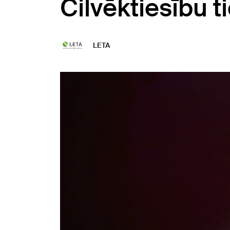
Cilvēktiesību ti
LETA