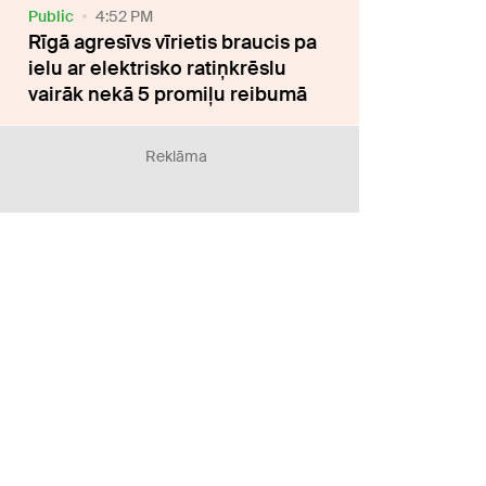
Public
4:52 PM
Rīgā agresīvs vīrietis braucis pa
ielu ar elektrisko ratiņkrēslu
vairāk nekā 5 promiļu reibumā
Reklāma