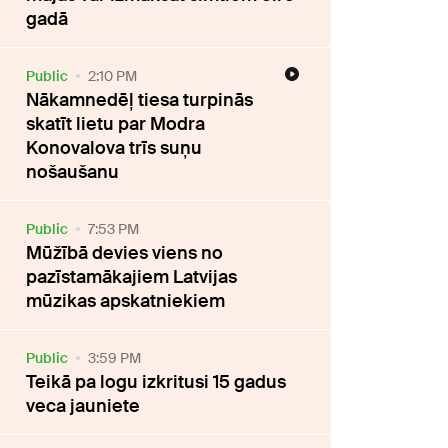
gadā
Public
2:10 PM
Nākamnedēļ tiesa turpinās
skatīt lietu par Modra
Konovalova trīs suņu
nošaušanu
Public
7:53 PM
Mūžībā devies viens no
pazīstamākajiem Latvijas
mūzikas apskatniekiem
Public
3:59 PM
Teikā pa logu izkritusi 15 gadus
veca jauniete