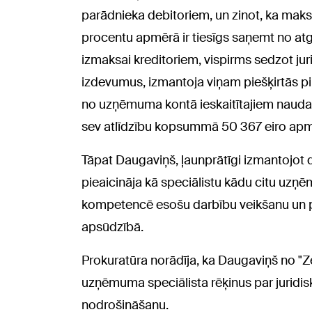
parādnieka debitoriem, un zinot, ka maks
procentu apmērā ir tiesīgs saņemt no a
izmaksai kreditoriem, vispirms sedzot j
izdevumus, izmantoja viņam piešķirtās
no uzņēmuma kontā ieskaitītajiem naudas 
sev atlīdzību kopsummā 50 367 eiro apmē
Tāpat Daugaviņš, ļaunprātīgi izmantojot 
pieaicināja kā speciālistu kādu citu uz
kompetencē esošu darbību veikšanu un pa
apsūdzībā.
Prokuratūra norādīja, ka Daugaviņš no "Z
uzņēmuma speciālista rēķinus par juridi
nodrošināšanu.