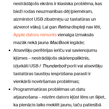
nestrādājošs ekrāns ir klasiska problēma, kas
bieži rodas neuzmanības dēļ (piemēram,
aizmirstot USB zibatmiņu uz tastatūras un
aizverot vāku). Lai gan
Retina
displeji nav lēti,
Apple datoru remonts
vienalga izmaksās
mazāk nekā jauna
MacBook
iegāde;
Atsevišķu perifērijas ierīču vai savienojumu
kļūmes – nestrādājošs skārienpaliktnis,
izļurkāti USB /
Thunderbolt
porti vai atsevišķu
tastatūras taustiņu iesprūšana parasti ir
vienkārši novēršamas problēmas;
Programmatūras problēmas un datu
atjaunošana – reizēm dators kļūst lēns un šķiet,
ka pienācis laiks meklēt jaunu, taču patiesībā