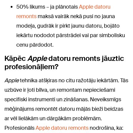
50% likums – ja plānotais
Apple datoru
remonts
maksā vairāk nekā pusi no jauna
modeļa, gudrāk ir pirkt jaunu datoru, bojāto
iekārtu nododot pārstrādei vai par simbolisku
cenu pārdodot.
Kāpēc
Apple
datoru remonts jāuztic
profesionāļiem?
Apple
tehnika atšķiras no citu ražotāju iekārtām. Tās
uzbūve ir ļoti blīva, un remontam nepieciešami
specifiski instrumenti un zināšanas. Neveiksmīgs
mēģinājums remontēt datoru mājās bieži beidzas
ar vēl lielākām un dārgākām problēmām.
Profesionāls
Apple datoru remonts
nodrošina, ka: