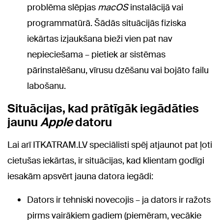
problēma slēpjas
macOS
instalācijā vai
programmatūrā. Šādās situācijās fiziska
iekārtas izjaukšana bieži vien pat nav
nepieciešama – pietiek ar sistēmas
pārinstalēšanu, vīrusu dzēšanu vai bojāto failu
labošanu.
Situācijas, kad prātīgāk iegādāties
jaunu
Apple
datoru
Lai arī ITKATRAM.LV speciālisti spēj atjaunot pat ļoti
cietušas iekārtas, ir situācijas, kad klientam godīgi
iesakām apsvērt jauna datora iegādi:
Dators ir tehniski novecojis – ja dators ir ražots
pirms vairākiem gadiem (piemēram, vecākie