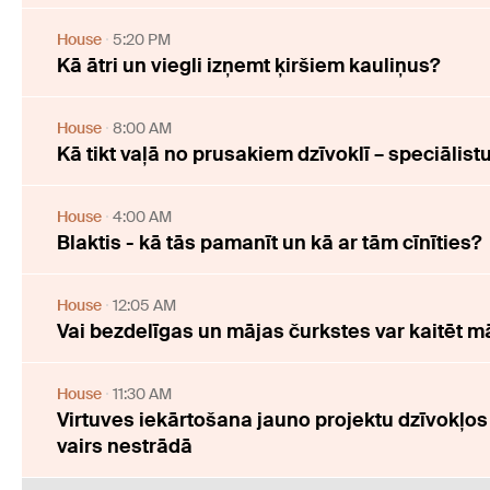
House
5:20 PM
Kā ātri un viegli izņemt ķiršiem kauliņus?
House
8:00 AM
Kā tikt vaļā no prusakiem dzīvoklī – speciālist
House
4:00 AM
Blaktis - kā tās pamanīt un kā ar tām cīnīties?
House
12:05 AM
Vai bezdelīgas un mājas čurkstes var kaitēt m
House
11:30 AM
Virtuves iekārtošana jauno projektu dzīvokļos
vairs nestrādā