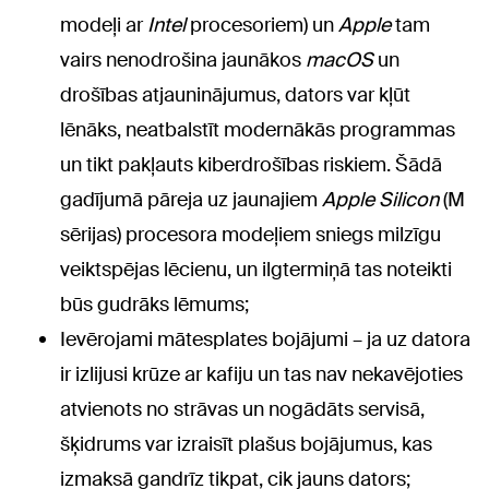
modeļi ar
Intel
procesoriem) un
Apple
tam
vairs nenodrošina jaunākos
macOS
un
drošības atjauninājumus, dators var kļūt
lēnāks, neatbalstīt modernākās programmas
un tikt pakļauts kiberdrošības riskiem. Šādā
gadījumā pāreja uz jaunajiem
Apple Silicon
(M
sērijas) procesora modeļiem sniegs milzīgu
veiktspējas lēcienu, un ilgtermiņā tas noteikti
būs gudrāks lēmums;
Ievērojami mātesplates bojājumi – ja uz datora
ir izlijusi krūze ar kafiju un tas nav nekavējoties
atvienots no strāvas un nogādāts servisā,
šķidrums var izraisīt plašus bojājumus, kas
izmaksā gandrīz tikpat, cik jauns dators;