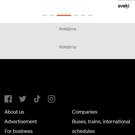
estrādā
Reklāma
Reklāma
About us
Companies
Advertisement
Buses, trains, international
For business
schedules