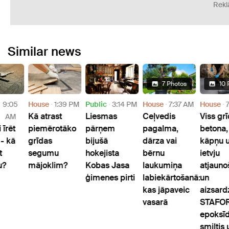
Rek
Similar news
Photos
7 
11:30
House
9:05
House
1:39 PM
Public
3:14 PM
House
Kā atrast
Liesmas
Ceļved
AM
AM
s
Pirkt vai īrēt
piemērotāko
pārņem
pagal
ošana
mājokli - kā
grīdas
bijušā
dārza 
pieņemt
segumu
hokejista
bērnu
tu
lēmumu?
mājoklim?
Kobas Jasa
laukum
ļos un
ģimenes pirti
labiek
mājās:
kas jā
vasarā
rta
umi