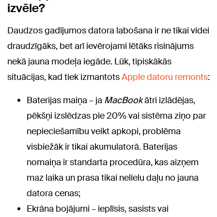
izvēle?
Daudzos gadījumos datora labošana ir ne tikai videi
draudzīgāks, bet arī ievērojami lētāks risinājums
nekā jauna modeļa iegāde. Lūk, tipiskākās
situācijas, kad tiek izmantots
Apple datoru remonts
:
Baterijas maiņa – ja
MacBook
ātri izlādējas,
pēkšņi izslēdzas pie 20% vai sistēma ziņo par
nepieciešamību veikt apkopi, problēma
visbiežāk ir tikai akumulatorā. Baterijas
nomaiņa ir standarta procedūra, kas aizņem
maz laika un prasa tikai nelielu daļu no jauna
datora cenas;
Ekrāna bojājumi – ieplīsis, sasists vai