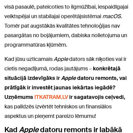
visā pasaulē, pateicoties to ilgmūžībai, iespaidīgajai
veiktspējai un stabilajai operētājsistēmai
macOS
.
Tomēr pat augstākās kvalitātes tehnoloģijas nav
pasargātas no bojājumiem, dabiska nolietojuma un
programmatūras kļūmēm.
Kad jūsu uzticamais
Apple
dators sāk niķoties vai ir
cietis negadījumā, rodas jautājums –
konkrētajā
situācijā izdevīgāks ir
Apple
datoru remonts, vai
prātīgāk ir investēt jaunas iekārtas iegādē?
Uzņēmums
ITKATRAM.LV
ir sagatavojis ceļvedi,
kas palīdzēs izvērtēt tehniskos un finansiālos
aspektus un pieņemt pareizo lēmumu!
Kad
Apple
datoru remonts ir labākā