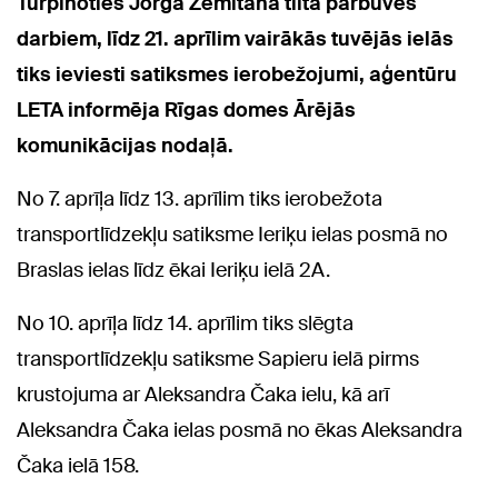
Turpinoties Jorģa Zemitāna tilta pārbūves
darbiem, līdz 21. aprīlim vairākās tuvējās ielās
tiks ieviesti satiksmes ierobežojumi, aģentūru
LETA informēja Rīgas domes Ārējās
komunikācijas nodaļā.
No 7. aprīļa līdz 13. aprīlim tiks ierobežota
transportlīdzekļu satiksme Ieriķu ielas posmā no
Braslas ielas līdz ēkai Ieriķu ielā 2A.
No 10. aprīļa līdz 14. aprīlim tiks slēgta
transportlīdzekļu satiksme Sapieru ielā pirms
krustojuma ar Aleksandra Čaka ielu, kā arī
Aleksandra Čaka ielas posmā no ēkas Aleksandra
Čaka ielā 158.