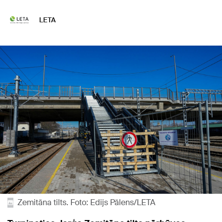
LETA
Zemitāna tilts. Foto: Edijs Pālens/LETA