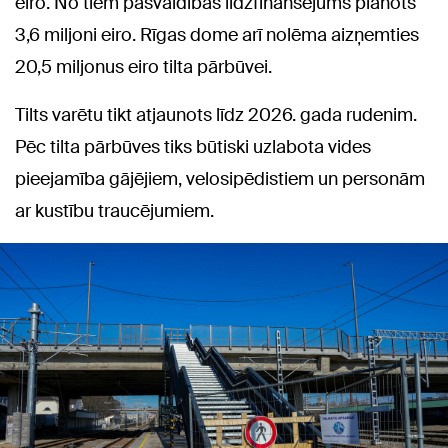
eiro. No tiem pašvaldības līdzfinansējums plānots
3,6 miljoni eiro. Rīgas dome arī nolēma aizņemties
20,5 miljonus eiro tilta pārbūvei.
Tilts varētu tikt atjaunots līdz 2026. gada rudenim.
Pēc tilta pārbūves tiks būtiski uzlabota vides
pieejamība gājējiem, velosipēdistiem un personām
ar kustību traucējumiem.