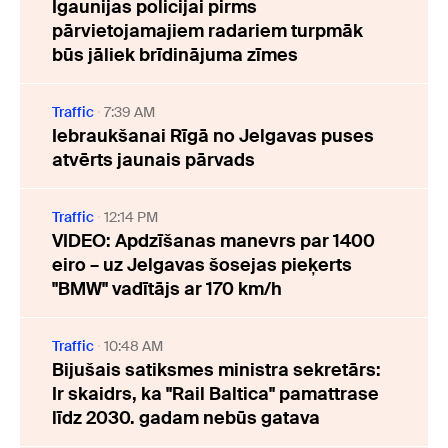
Igaunijas policijai pirms
pārvietojamajiem radariem turpmāk
būs jāliek brīdinājuma zīmes
Traffic
7:39 AM
Iebraukšanai Rīgā no Jelgavas puses
atvērts jaunais pārvads
Traffic
12:14 PM
VIDEO: Apdzīšanas manevrs par 1400
eiro – uz Jelgavas šosejas pieķerts
"BMW" vadītājs ar 170 km/h
Traffic
10:48 AM
Bijušais satiksmes ministra sekretārs:
Ir skaidrs, ka "Rail Baltica" pamattrase
līdz 2030. gadam nebūs gatava