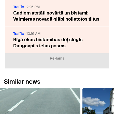
Traffic
2:26 PM
Gadiem atstāti novārtā un bīstami:
Valmieras novadā glābj nolietotos tiltus
Traffic
10:16 AM
Rīgā ēkas bīstamības dēļ slēgts
Daugavpils ielas posms
Reklāma
Similar news