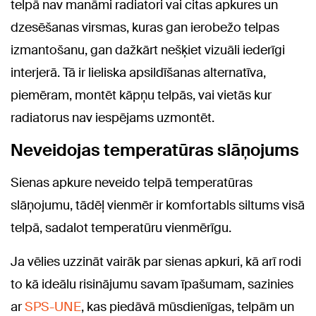
telpā nav manāmi radiatori vai citas apkures un
dzesēšanas virsmas, kuras gan ierobežo telpas
izmantošanu, gan dažkārt nešķiet vizuāli iederīgi
interjerā. Tā ir lieliska apsildīšanas alternatīva,
piemēram, montēt kāpņu telpās, vai vietās kur
radiatorus nav iespējams uzmontēt.
Neveidojas temperatūras slāņojums
Sienas apkure neveido telpā temperatūras
slāņojumu, tādēļ vienmēr ir komfortabls siltums visā
telpā, sadalot temperatūru vienmērīgu.
Ja vēlies uzzināt vairāk par sienas apkuri, kā arī rodi
to kā ideālu risinājumu savam īpašumam, sazinies
ar
SPS-UNE
, kas piedāvā mūsdienīgas, telpām un