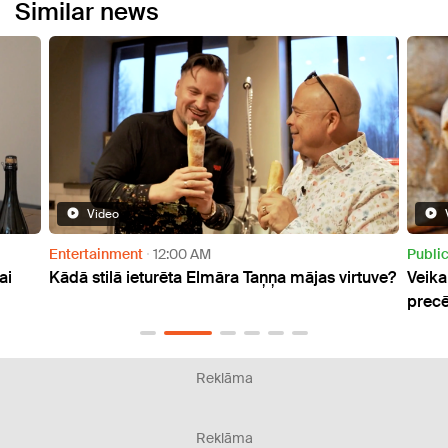
Similar news
Video
Public
8:00 AM
Hous
rtuve?
Veikali top! samazina cenas iecienītākajām
Kā uz
precēm
kait
Reklāma
Reklāma