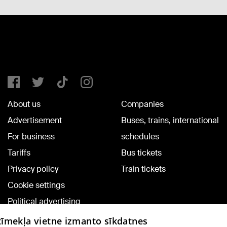
About us
Companies
Advertisement
Buses, trains, international
For business
schedules
Tariffs
Bus tickets
Privacy policy
Train tickets
Cookie settings
Political advertising
Cookie policy
 tīmekļa vietne izmanto sīkdatnes