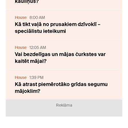
kauliņus?
House
8:00 AM
Kā tikt vaļā no prusakiem dzīvoklī –
speciālistu ieteikumi
House
12:05 AM
Vai bezdelīgas un mājas čurkstes var
kaitēt mājai?
House
1:39 PM
Kā atrast piemērotāko grīdas segumu
mājoklim?
Reklāma