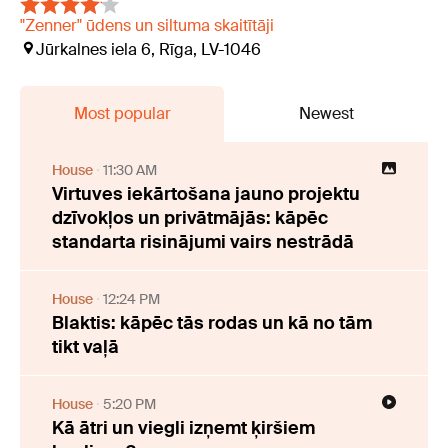
"Zenner" ūdens un siltuma skaitītāji
Jūrkalnes iela 6, Rīga, LV-1046
Most popular
Newest
House
11:30 AM
Virtuves iekārtošana jauno projektu
dzīvokļos un privātmājās: kāpēc
standarta risinājumi vairs nestrādā
House
12:24 PM
Blaktis: kāpēc tās rodas un kā no tām
tikt vaļā
House
5:20 PM
Kā ātri un viegli izņemt ķiršiem