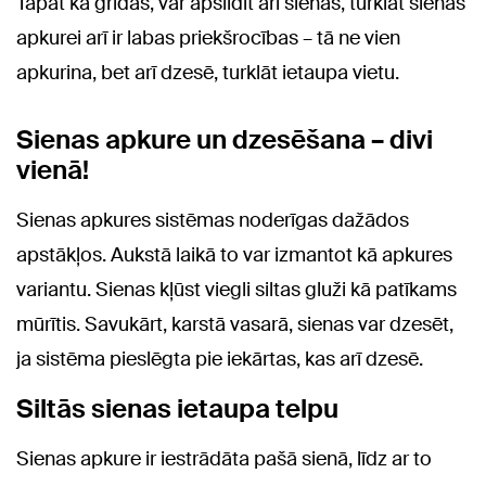
Tāpat kā grīdas, var apsildīt arī sienas, turklāt sienas
apkurei arī ir labas priekšrocības – tā ne vien
apkurina, bet arī dzesē, turklāt ietaupa vietu.
Sienas apkure un dzesēšana – divi
vienā!
Sienas apkures sistēmas noderīgas dažādos
apstākļos. Aukstā laikā to var izmantot kā apkures
variantu. Sienas kļūst viegli siltas gluži kā patīkams
mūrītis. Savukārt, karstā vasarā, sienas var dzesēt,
ja sistēma pieslēgta pie iekārtas, kas arī dzesē.
Siltās sienas ietaupa telpu
Sienas apkure ir iestrādāta pašā sienā, līdz ar to