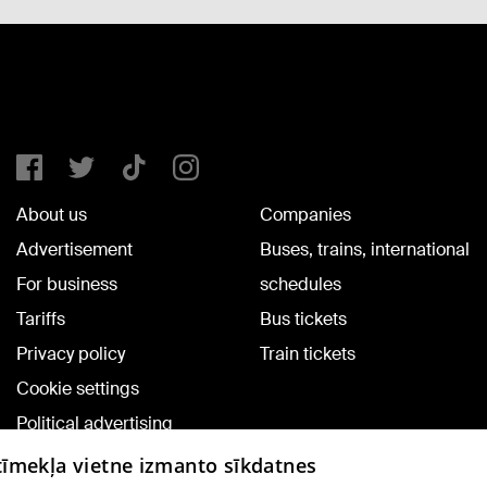
About us
Companies
Advertisement
Buses, trains, international
For business
schedules
Tariffs
Bus tickets
Privacy policy
Train tickets
Cookie settings
Political advertising
Cookie policy
 tīmekļa vietne izmanto sīkdatnes