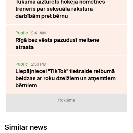
Tukumā aizturēts hokeja nometnes
treneris par seksuāla rakstura
darbībām pret bērnu
Public
9:41 AM
Rīgā bez vēsts pazudusī meitene
atrasta
Public
2:38 PM
Liepājniecei "TikTok" tiešraide reibumā
beidzas ar roku dzelžiem un atņemtiem
bērniem
Reklāma
Similar news