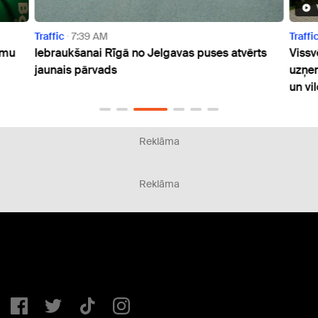
Traffic
7:39 AM
Traffi
umu
Iebraukšanai Rīgā no Jelgavas puses atvērts
Vissv
jaunais pārvads
uzņem
un vi
Reklāma
Reklāma