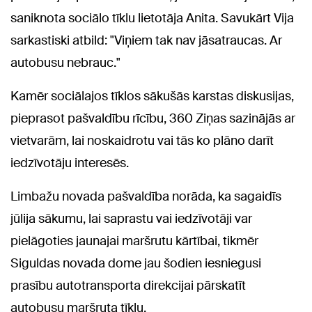
saniknota sociālo tīklu lietotāja Anita. Savukārt Vija
sarkastiski atbild: "Viņiem tak nav jāsatraucas. Ar
autobusu nebrauc."
Kamēr sociālajos tīklos sākušās karstas diskusijas,
pieprasot pašvaldību rīcību, 360 Ziņas sazinājās ar
vietvarām, lai noskaidrotu vai tās ko plāno darīt
iedzīvotāju interesēs.
Limbažu novada pašvaldība norāda, ka sagaidīs
jūlija sākumu, lai saprastu vai iedzīvotāji var
pielāgoties jaunajai maršrutu kārtībai, tikmēr
Siguldas novada dome jau šodien iesniegusi
prasību autotransporta direkcijai pārskatīt
autobusu maršruta tīklu.