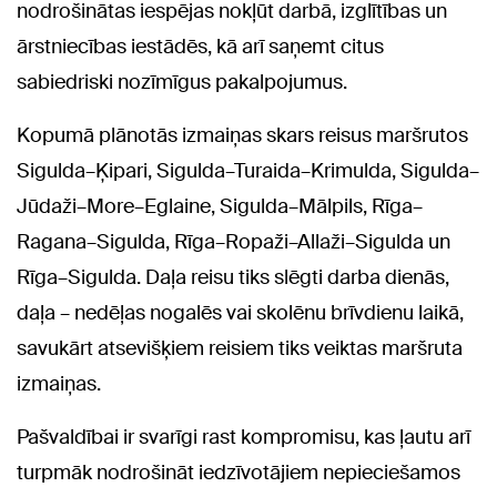
nodrošinātas iespējas nokļūt darbā, izglītības un
ārstniecības iestādēs, kā arī saņemt citus
sabiedriski nozīmīgus pakalpojumus.
Kopumā plānotās izmaiņas skars reisus maršrutos
Sigulda–Ķipari, Sigulda–Turaida–Krimulda, Sigulda–
Jūdaži–More–Eglaine, Sigulda–Mālpils, Rīga–
Ragana–Sigulda, Rīga–Ropaži–Allaži–Sigulda un
Rīga–Sigulda. Daļa reisu tiks slēgti darba dienās,
daļa – nedēļas nogalēs vai skolēnu brīvdienu laikā,
savukārt atsevišķiem reisiem tiks veiktas maršruta
izmaiņas.
Pašvaldībai ir svarīgi rast kompromisu, kas ļautu arī
turpmāk nodrošināt iedzīvotājiem nepieciešamos