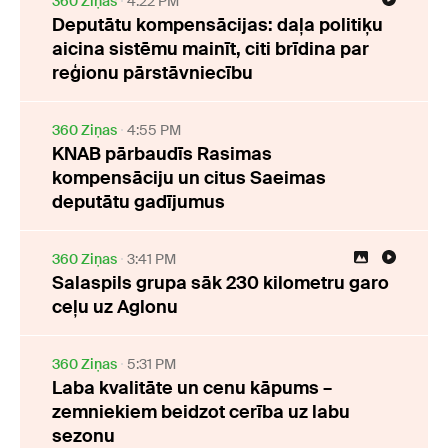
360 Ziņas
4:22 PM
Deputātu kompensācijas: daļa politiķu
aicina sistēmu mainīt, citi brīdina par
reģionu pārstāvniecību
360 Ziņas
4:55 PM
KNAB pārbaudīs Rasimas
kompensāciju un citus Saeimas
deputātu gadījumus
360 Ziņas
3:41 PM
Salaspils grupa sāk 230 kilometru garo
ceļu uz Aglonu
360 Ziņas
5:31 PM
Laba kvalitāte un cenu kāpums –
zemniekiem beidzot cerība uz labu
sezonu