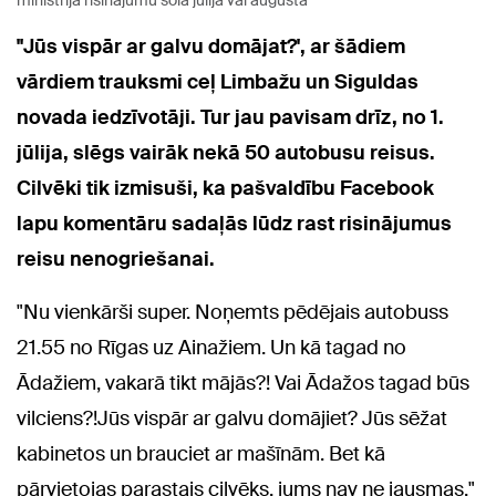
ministrija risinājumu sola jūlijā vai augustā
"Jūs vispār ar galvu domājat?', ar šādiem
vārdiem trauksmi ceļ Limbažu un Siguldas
novada iedzīvotāji. Tur jau pavisam drīz, no 1.
jūlija, slēgs vairāk nekā 50 autobusu reisus.
Cilvēki tik izmisuši, ka pašvaldību Facebook
lapu komentāru sadaļās lūdz rast risinājumus
reisu nenogriešanai.
"Nu vienkārši super. Noņemts pēdējais autobuss
21.55 no Rīgas uz Ainažiem. Un kā tagad no
Ādažiem, vakarā tikt mājās?! Vai Ādažos tagad būs
vilciens?!Jūs vispār ar galvu domājiet? Jūs sēžat
kabinetos un brauciet ar mašīnām. Bet kā
pārvietojas parastais cilvēks, jums nav ne jausmas,"