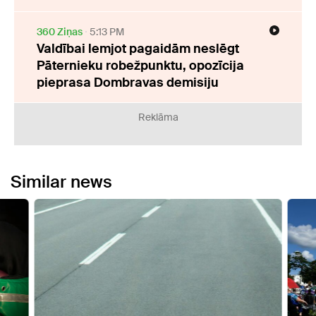
360 Ziņas
5:13 PM
Valdībai lemjot pagaidām neslēgt
Pāternieku robežpunktu, opozīcija
pieprasa Dombravas demisiju
Reklāma
Similar news