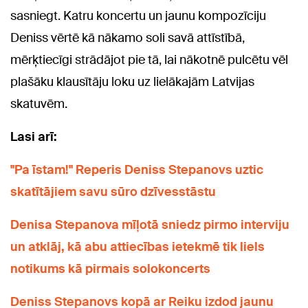
sasniegt. Katru koncertu un jaunu kompozīciju
Deniss vērtē kā nākamo soli savā attīstībā,
mērķtiecīgi strādājot pie tā, lai nākotnē pulcētu vēl
plašāku klausītāju loku uz lielākajām Latvijas
skatuvēm.
Lasi arī:
"Pa īstam!" Reperis Deniss Stepanovs uztic
skatītājiem savu sūro dzīvesstāstu
Denisa Stepanova mīļotā sniedz pirmo interviju
un atklāj, kā abu attiecības ietekmē tik liels
notikums kā pirmais solokoncerts
Deniss Stepanovs kopā ar Reiku izdod jaunu