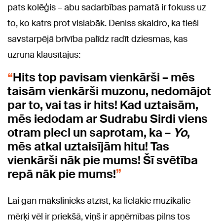
pats kolēģis – abu sadarbības pamatā ir fokuss uz
to, ko katrs prot vislabāk. Deniss skaidro, ka tieši
savstarpējā brīvība palīdz radīt dziesmas, kas
uzrunā klausītājus:
Hits top pavisam vienkārši – mēs
taisām vienkārši muzonu, nedomājot
par to, vai tas ir hits! Kad uztaisām,
mēs iedodam ar Sudrabu Sirdi viens
otram pieci un saprotam, ka –
Yo
,
mēs atkal uztaisījām hitu! Tas
vienkārši nāk pie mums! Šī svētība
repā nāk pie mums!
Lai gan mākslinieks atzīst, ka lielākie muzikālie
mērķi vēl ir priekšā, viņš ir apņēmības pilns tos