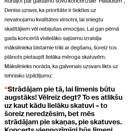
Runājot par gaidāmo šovu koncertzālē "Palladium",
Deniss uzsver, ka prioritāte ir tiekties uz
nevainojamu kvalitātes virsotni, lai sniegtu
skatītājiem vēl nebijušas emocijas. Lai gan pērnā
gada koncertā vislielāko sajūsmu izraisīja
mākslinieka bīstamie triki ar degšanu, šoreiz tos
plānots pietaupīt lielāka mēroga skatuvēm.
Mākslinieks norāda, ka galvenais uzsvars likts uz
tehnisko izpildījumu:
Strādājam pie tā, lai līmenis būtu
augstāks! Vēlreiz degt? To es atlikšu
uz kaut kādu lielāku skatuvi – to
šoreiz neredzēsim, bet mēs
strādājam pie skaņas, pie skatuves.
Koncerts viennozīmīgi būs līmeni