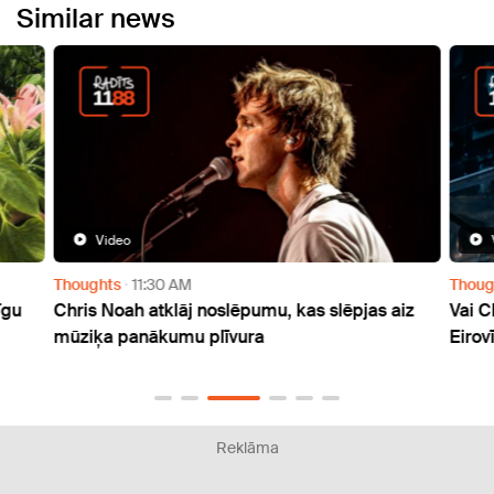
Similar news
Video
Thoughts
11:30 AM
Thoug
īgu
Chris Noah atklāj noslēpumu, kas slēpjas aiz
Vai C
mūziķa panākumu plīvura
Eirov
Reklāma