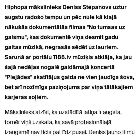
Hiphopa mākslinieks Deniss Stepanovs uztur
augstu radošo tempu un pēc nule kā klajā
nākušās dokumentālās filmas "No tumsas uz
gaismu", kas dokumentē viņa desmit gadu
gaitas mūzikā, negrasās sēdēt uz lauriem.
Sarunā ar portālu 1188.lv mūziķis atklāja, ka jau
šajā nedēļas nogalē gaidāmajā koncertā
"Plejādes" skatītājus gaida ne vien jaudīgs šovs,
bet arī nozīmīgs paziņojums par viņa tālākajiem
karjeras soļiem.
Mākslinieks atzīst, ka uzstādītā latiņa ir augsta,
tomēr viņš uzskata, ka savā profesionālajā
izaugsmē nav ticis pat līdz pusei.
Deniss jauno filmu