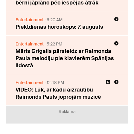
bērni jāplāno pēc iespējas ātrāk
Entertainment
6:20 AM
Piektdienas horoskops: 7. augusts
Entertainment
5:22 PM
Māris Grigalis pārsteidz ar Raimonda
Paula melodiju pie klavierēm Spānijas
lidostā
Entertainment
12:48 PM
VIDEO: Lūk, ar kādu aizrautību
Raimonds Pauls joprojām muzicē
Reklāma