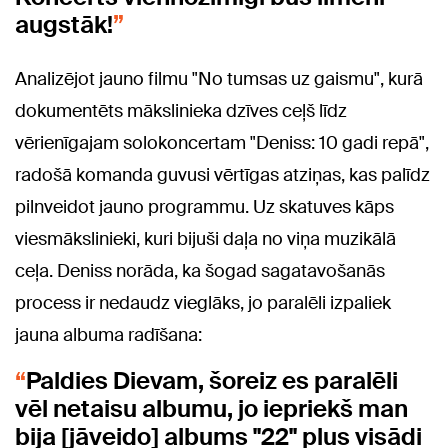
augstāk!
Analizējot jauno filmu "No tumsas uz gaismu", kurā
dokumentēts mākslinieka dzīves ceļš līdz
vērienīgajam solokoncertam
"Deniss: 10 gadi repā",
radošā komanda guvusi vērtīgas atziņas, kas palīdz
pilnveidot jauno programmu. Uz skatuves kāps
viesmākslinieki, kuri bijuši daļa no viņa muzikālā
ceļa. Deniss norāda, ka šogad sagatavošanās
process ir nedaudz vieglāks, jo paralēli izpaliek
jauna albuma radīšana:
Paldies Dievam, šoreiz es paralēli
vēl netaisu albumu, jo iepriekš man
bija [jāveido] albums "22" plus visādi