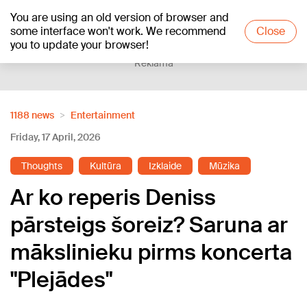
You are using an old version of browser and
+15
°C
some interface won't work. We recommend
Close
you to update your browser!
Reklāma
1188 news
Entertainment
Friday, 17 April, 2026
Thoughts
Kultūra
Izklaide
Mūzika
Ar ko reperis Deniss
pārsteigs šoreiz? Saruna ar
mākslinieku pirms koncerta
"Plejādes"