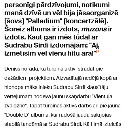
personīgi pārdzīvojumi, notikumi
manā dzīvē un vēl bija jāsaorganizē
[šovs] "Palladium" [koncertzālē].
Šoreiz albums ir izdots,
muzons
ir
izdots. Kaut gan mēs tūdaļ ar
Sudrabu Sirdi izdomājām: "Aj,
izmetīsim vēl vienu hitu ārā!"
Deniss norāda, ka turpina aktīvi strādāt pie
dažādiem projektiem. Aizvadītajā nedēļā kopā ar
hiphopa mākslinieku Sudrabu Sirdi klausītāju
vērtējumam nodeva jaunu skaņdarbu "Vientuļa
zvaigzne". Tāpat turpinās aktīvs darbs arī pie jaunā
"
Double D"
albuma, kur radošā jauda sakņojas
stabilā tandēmā ar Sudrabu Sirdi. Kā filmā izteicās