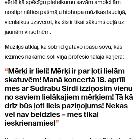
vērtē kā spēcīgu pieteikumu savām ambīcijām
nostiprināties pašmāju hiphopa mūzikas lauciņā
,
vienlaikus uzsverot, ka šis ir tikai sākums ceļā uz
jaunām virsotnēm.
Mūziķis atklāj, ka šobrīd gatavo īpašu šovu, kas
iezīmēs nākamo soli viņa profesionālajā karjerā:
Mērķi ir lieli! Mērķi ir par ļoti lielām
skatuvēm! Manā koncertā 18. aprīlī
mēs ar Sudrabu Sirdi izziņosim vienu
no saviem lielākajiem mērķiem! Tā kā
drīz būs ļoti liels paziņojums! Nekas
vēl nav beidzies – mēs tikai
ieskrienamies!