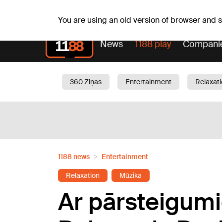
Su, 09.08.2026.
+23
°C
Genoveva, Madara, Geno
You are using an old version of browser and
News
1188 play
Compani
360 Ziņas
Entertainment
Relaxat
Current
Traffic
Beauty
Chil
1188 news
Entertainment
Relaxation
Mūzika
Ar pārsteigumi