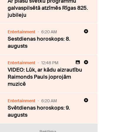
Ar plašu svētku programmu
galvaspilsētā atzīmēs Rīgas 825.
jubileju
Entertainment
6:20 AM
Sestdienas horoskops: 8.
augusts
Entertainment
12:48 PM
VIDEO: Lūk, ar kādu aizrautību
Raimonds Pauls joprojām
muzicē
Entertainment
6:20 AM
Svētdienas horoskops: 9.
augusts
Reklāma