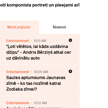
ti komponista portreti un pieejami arī
Most popular
Newest
Entertainment
10:11 AM
"Ļoti vēlētos, lai kāds uzdāvina
džipu" - Andris Bērziņš atkal cer
uz dāvinātu auto
Entertainment
10:59 AM
Saules aptumsums Jaunavas
zīmē – ko tas nozīmē katrai
Zodiaka zīmei?
Entertainment
10:12 AM