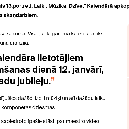
13.portreti. Laiki. Mūzika. Dzīve." Kalendārā apkopo
la skaņdarbiem.
ēneša sākumā. Visa gada garumā kalendārā tiks
unā aranžijā.
lendāra lietotājiem
anas dienā 12. janvārī,
du jubileju.
jušies dažādi izcili mūziķi un arī dažādu laiku
stro komponētās dziesmas.
 sabiedroto īpašie stāsti par maestro video