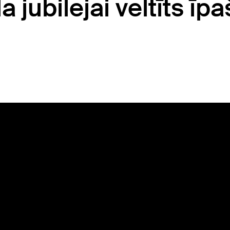
jubilejai veltīts īpa