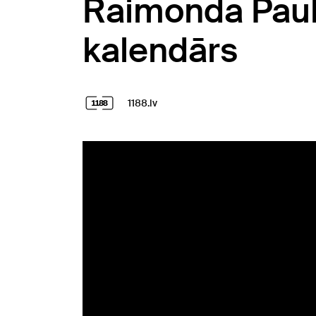
Raimonda Paula 
kalendārs
1188.lv