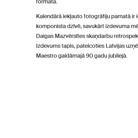
formātā.
Kalendārā iekļauto fotogrāfiju pamatā ir 
komponista dzīvē, savukārt izdevuma mē
Daigas Mazvērsītes skaņdarbu retrospekt
Izdevums tapis, pateicoties Latvijas uzņ
Maestro gaidāmajā 90 gadu jubilejā.