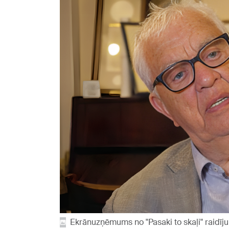
Ekrānuzņēmums no "Pasaki to skaļi" raidīj