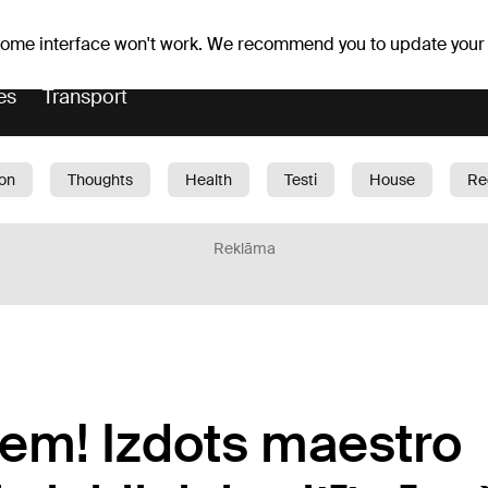
Weather forecast
Horoscopes
vefa
 some interface won't work. We recommend you to update your
es
Transport
ion
Thoughts
Health
Testi
House
Re
dren
Car
1188 play
Sport
Business
G
Reklāma
em! Izdots maestro