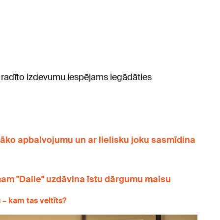
 radīto izdevumu iespējams iegādāties
ko apbalvojumu un ar lielisku joku sasmīdina
m "Daile" uzdāvina īstu dārgumu maisu
– kam tas veltīts?