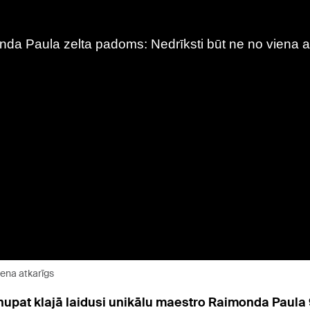
iena atkarīgs
upat klajā laidusi unikālu maestro Raimonda Paula 90