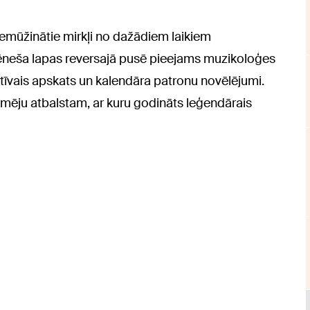
iemūžinātie mirkļi no dažādiem laikiem
neša lapas reversajā pusē pieejams muzikoloģes
īvais apskats un kalendāra patronu novēlējumi.
ēmēju atbalstam, ar kuru godināts leģendārais