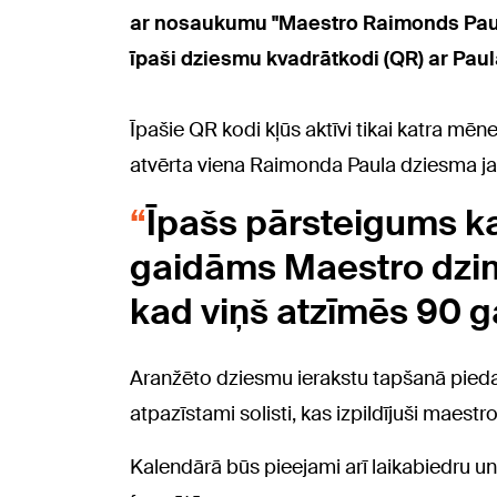
ar nosaukumu "Maestro Raimonds Pauls 
īpaši dziesmu kvadrātkodi (QR) ar Pau
Īpašie QR kodi kļūs aktīvi tikai katra m
atvērta viena Raimonda Paula dziesma ja
Īpašs pārsteigums ka
gaidāms Maestro dzimš
kad viņš atzīmēs 90 ga
Aranžēto dziesmu ierakstu tapšanā piedalī
atpazīstami solisti, kas izpildījuši mae
Kalendārā būs pieejami arī laikabiedru un