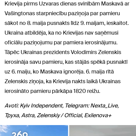
Krievija pirms Uzvaras dienas svinībām Maskavā ar
Vašingtonas starpniecību paziņoja par pamieru
sākot no 8. maija pusnakts līdz 9. maijam, ieskaitot.
Ukraina atbildēja, ka no Krievijas nav saņēmusi
oficiālu paziņojumu par pamiera ierosinājumu.
Tāpēc Ukrainas prezidents Volodimirs Zelenskis
ierosināja savu pamieru, kas stājās spēkā pusnaktī
uz 6. maiju, ko Maskava ignorēja. 6. maija rītā
Zelenskis ziņoja, ka Krievija nakts laikā Ukrainas
ierosināto pamieru pārkāpa 1820 reižu.
Avoti: Kyiv Independent, Telegram: Nexta_Live,
Труха, Astra, Zelenskiy / Official, Exilenova+