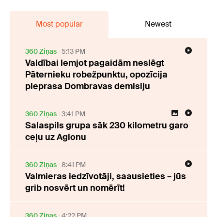
Most popular
Newest
360 Ziņas
5:13 PM
Valdībai lemjot pagaidām neslēgt
Pāternieku robežpunktu, opozīcija
pieprasa Dombravas demisiju
360 Ziņas
3:41 PM
Salaspils grupa sāk 230 kilometru garo
ceļu uz Aglonu
360 Ziņas
8:41 PM
Valmieras iedzīvotāji, saausieties – jūs
grib nosvērt un nomērīt!
360 Ziņas
4:22 PM