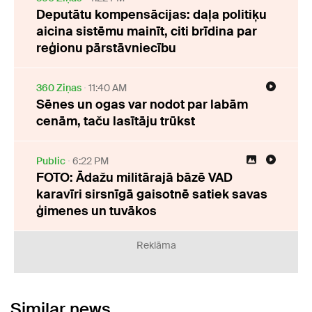
Deputātu kompensācijas: daļa politiķu
aicina sistēmu mainīt, citi brīdina par
reģionu pārstāvniecību
360 Ziņas
11:40 AM
Sēnes un ogas var nodot par labām
cenām, taču lasītāju trūkst
Public
6:22 PM
FOTO: Ādažu militārajā bāzē VAD
karavīri sirsnīgā gaisotnē satiek savas
ģimenes un tuvākos
Reklāma
Similar news