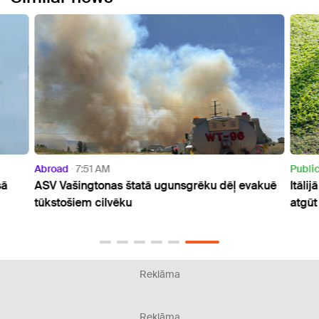
Abroad
7:51 AM
Publi
sā
ASV Vašingtonas štatā ugunsgrēku dēļ evakuē
Itāli
tūkstošiem cilvēku
atgūt 
Reklāma
Reklāma