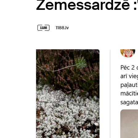
Zemessardzē :"Ir
1188.lv