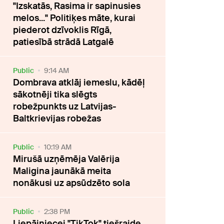
"Izskatās, Rasima ir sapinusies
melos..." Politiķes māte, kurai
piederot dzīvoklis Rīgā,
patiesībā strādā Latgalē
Public
9:14 AM
Dombrava atklāj iemeslu, kādēļ
sākotnēji tika slēgts
robežpunkts uz Latvijas-
Baltkrievijas robežas
Public
10:19 AM
Mirušā uzņēmēja Valērija
Maligina jaunākā meita
nonākusi uz apsūdzēto sola
Public
2:38 PM
Liepājniecei "TikTok" tiešraide