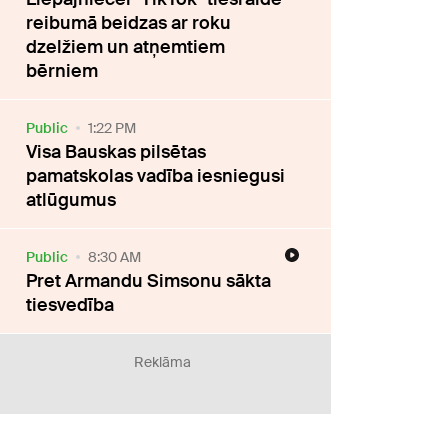
reibumā beidzas ar roku
dzelžiem un atņemtiem
bērniem
Public
1:22 PM
Visa Bauskas pilsētas
pamatskolas vadība iesniegusi
atlūgumus
Public
8:30 AM
Pret Armandu Simsonu sākta
tiesvedība
Reklāma