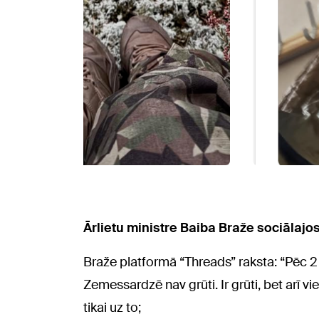
Ārlietu ministre Baiba Braže sociālajo
Braže platformā “Threads” raksta: “Pēc 2 
Zemessardzē nav grūti. Ir grūti, bet arī v
tikai uz to;