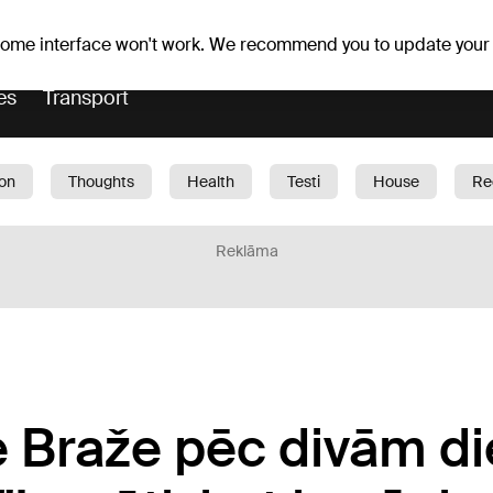
er forecast
Horoscopes
 some interface won't work. We recommend you to update your
es
Transport
ion
Thoughts
Health
Testi
House
Re
dren
Car
1188 play
Sport
Business
G
Reklāma
re Braže pēc divām 