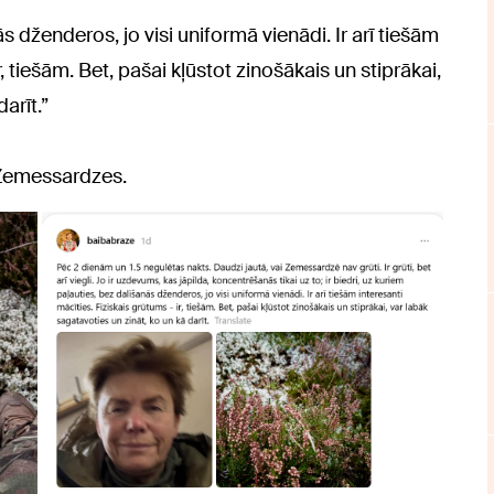
ās dženderos, jo visi uniformā vienādi. Ir arī tiešām
r, tiešām. Bet, pašai kļūstot zinošākais un stiprākai,
arīt.”
 Zemessardzes.