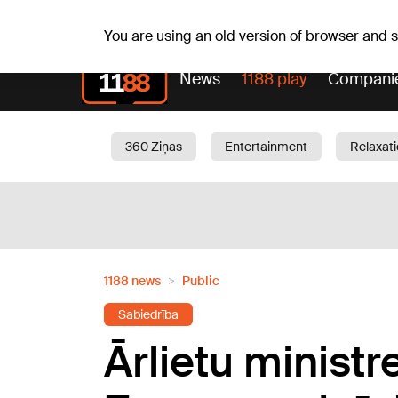
Weath
Th, 06.08.2026.
+24
°C
Aisma, Askolds
You are using an old version of browser and
News
1188 play
Compani
360 Ziņas
Entertainment
Relaxat
Current
Traffic
Beauty
Chil
1188 news
Public
Sabiedrība
Ārlietu minist