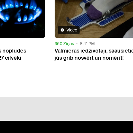
Public
5:47 PM
āji, saausieties –
Ūdens sešreiz pārsniedzis nor
n nomērīt!
bojāti ceļi un muzeja krājumi: T
novads piešķir naudu plūdu se
novēršanai