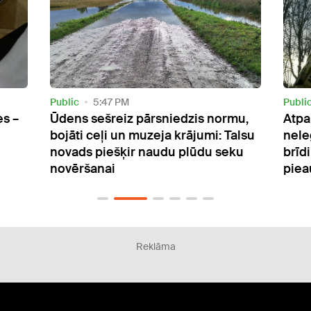
Public
4:16 PM
Publi
mu,
Atpakaļ uz Latviju: Igaunija sākusi
Risk
alsu
nelegālo migrantu atdošanu un
medi
ku
brīdina par migrācijas spiediena
viet
pieaugumu
Reklāma