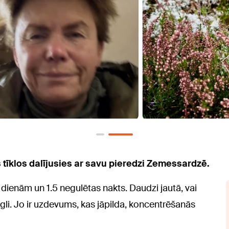
s tīklos dalījusies ar savu pieredzi Zemessardzē.
dienām un 1.5 negulētas nakts. Daudzi jautā, vai
iegli. Jo ir uzdevums, kas jāpilda, koncentrēšanās